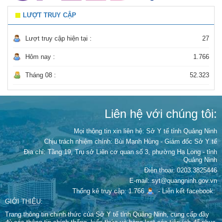
LƯỢT TRUY CẬP
Lượt truy cập hiện tại :
27
Hôm nay :
1.766
Tháng 08 :
52.323
Liên hệ với chúng tôi:
Mọi thông tin xin liên hệ: Sở Y tế tỉnh Quảng Ninh
Chịu trách nhiệm chính:
Bùi Mạnh Hùng - Giám đốc Sở Y tế
Địa chỉ: Tầng 19, Trụ sở Liên cơ quan số 3, phường Hạ Long - tỉnh
Quảng Ninh
Điện thoại: 0203.3825446
E-mail: syt@quangninh.gov.vn
Thống kê truy cập: 1.766
-
Liên kết facebook:
GIỚI THIỆU:
Trang thông tin chính thức của Sở Y tế tỉnh Quảng Ninh, cung cấp đầy