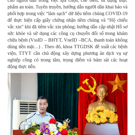
cho người dân trong việc lựa chọn, chế biến, sử dụng thực
phẩm an toàn. Tuyên truyền, hướng dẫn người dân khai báo và
phối hợp trong việc “làm sạch” dữ liệu tiêm chủng COVID-19
để thực hiện cấp giấy chứng nhận tiêm chủng và “Hộ chiếu
vắc xin” khi đã tiêm vắc xin phòng; hướng dẫn cập nhật Hồ sơ
sức khỏe và sử dụng các công cụ chuyển đổi số trong khám
chữa bệnh (VssID – BHYT, VneID –BCA, thanh toán không
dùng tiền mặt…) . Theo đó, khoa TTGDSK đề xuất các bệnh
viện, TTYT cần chủ động xây dựng phương án dịch vụ sự
nghiệp công có trong tâm, trọng điểm và bám sát các hoạt
động thực tiễn.