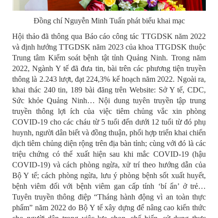
Đồng chí Nguyễn Minh Tuấn phát biểu khai mạc
Hội thảo đã thông qua Báo cáo công tác TTGDSK năm 2022
và định hướng TTGDSK năm 2023 của khoa TTGDSK thuộc
Trung tâm Kiểm soát bệnh tật tỉnh Quảng Ninh. Trong năm
2022, Ngành Y tế đã đưa tin, bài trên các phương tiện truyền
thông là 2.243 lượt, đạt 224,3% kế hoạch năm 2022. Ngoài ra,
khai thác 240 tin, 189 bài đăng trên Website: Sở Y tế, CDC,
Sức khỏe Quảng Ninh… Nội dung tuyên truyền tập trung
truyền thông lợi ích của việc tiêm chủng vắc xin phòng
COVID-19 cho các cháu từ 5 tuổi đến dưới 12 tuổi từ đó phụ
huynh, người dân biết và đồng thuận, phối hợp triển khai chiến
dịch tiêm chủng diện rộng trên địa bàn tỉnh; cùng với đó là các
triệu chứng có thể xuất hiện sau khi mắc COVID-19 (hậu
COVID-19) và cách phòng ngừa, xử trí theo hướng dẫn của
Bộ Y tế; cách phòng ngừa, lưu ý phòng bệnh sốt xuất huyết,
bệnh viêm đối với bệnh viêm gan cấp tính ‘bí ẩn’ ở trẻ…
Tuyên truyền thông điệp “Tháng hành động vì an toàn thực
phẩm” năm 2022 do Bộ Y tế xây dựng để nâng cao kiến thức