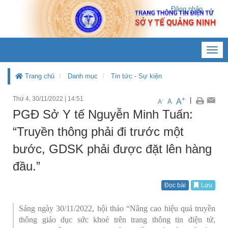
Đăng nhập
Toggl
navig
Trang chủ
Danh mục
Tin tức - Sự kiện
Thứ 4, 30/11/2022
|
14:51
+
|
A
-
A
A
PGĐ Sở Y tế Nguyễn Minh Tuấn:
“Truyền thông phải đi trước một
bước, GDSK phải được đặt lên hàng
đầu.”
Đọc bài
Lưu
Sáng ngày 30/11/2022, hội thảo “Nâng cao hiệu quả truyền
thông giáo dục sức khoẻ trên trang thông tin điện tử,