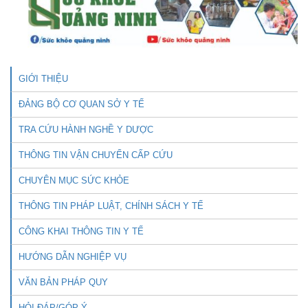
GIỚI THIỆU
ĐẢNG BỘ CƠ QUAN SỞ Y TẾ
TRA CỨU HÀNH NGHỀ Y DƯỢC
THÔNG TIN VẬN CHUYỂN CẤP CỨU
CHUYÊN MỤC SỨC KHỎE
THÔNG TIN PHÁP LUẬT, CHÍNH SÁCH Y TẾ
CÔNG KHAI THÔNG TIN Y TẾ
HƯỚNG DẪN NGHIỆP VỤ
VĂN BẢN PHÁP QUY
HỎI ĐÁP/GÓP Ý