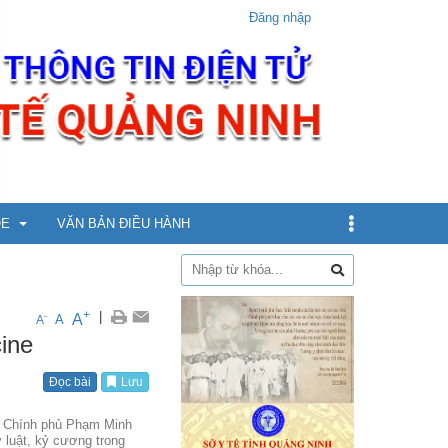
Đăng nhập
ỎE
VĂN BẢN ĐIỀU HÀNH
dịch
+
|
A
-
A
A
ine
xin
Đọc bài
Lưu
ừ 5 - dưới 12 tuổi
ng Chính phủ Phạm Minh
 luật, kỷ cương trong