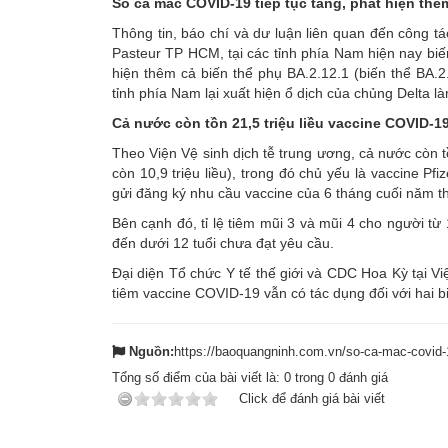
Số ca mắc COVID-19 tiếp tục tăng, phát hiện thê
Thông tin, báo chí và dư luận liên quan đến công t
Pasteur TP HCM, tại các tỉnh phía Nam hiện nay biế
hiện thêm cả biến thể phụ BA.2.12.1 (biến thể BA.2
tỉnh phía Nam lại xuất hiện ổ dịch của chủng Delta l
Cả nước còn tồn 21,5 triệu liều vaccine COVID-1
Theo Viện Vệ sinh dịch tễ trung ương, cả nước còn tồn 
còn 10,9 triệu liều), trong đó chủ yếu là vaccine Pf
gửi đăng ký nhu cầu vaccine của 6 tháng cuối năm t
Bên cạnh đó, tỉ lệ tiêm mũi 3 và mũi 4 cho người từ 
đến dưới 12 tuổi chưa đạt yêu cầu.
Đại diện Tổ chức Y tế thế giới và CDC Hoa Kỳ tại V
tiêm vaccine COVID-19 vẫn có tác dụng đối với hai 
Nguồn:
https://baoquangninh.com.vn/so-ca-mac-covid-1
Tổng số điểm của bài viết là:
0
trong
0
đánh giá
Click để đánh giá bài viết