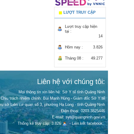
LƯỢT TRUY CẬP
Lượt truy cập hiện
tại :
14
Hôm nay :
3.826
Tháng 08 :
49.277
Liên hệ với chúng tôi:
Mọi thông tin xin liên hệ: Sở Y tế tỉnh Quảng Ninh
Chịu trách nhiệm chính:
Bùi Mạnh Hùng - Giám đốc Sở Y tế
Trụ sở Liên cơ quan số 3, phường Hạ Long - tỉnh Quảng Ninh
Điện thoại: 0203.3825446
E-mail: syt@quangninh.gov.vn
Thống kê truy cập: 3.826
-
Liên kết facebook: