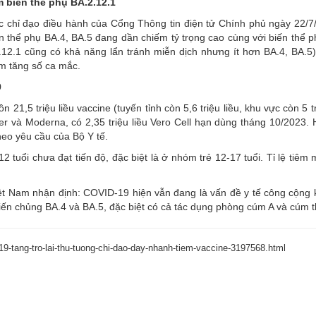
m biến thể phụ BA.2.12.1
ác chỉ đạo điều hành của Cổng Thông tin điện tử Chính phủ ngày 22/7
n thể phụ BA.4, BA.5 đang dần chiếm tỷ trọng cao cùng với biến thể p
.12.1 cũng có khả năng lẩn tránh miễn dịch nhưng ít hơn BA.4, BA.5)
àm tăng số ca mắc.
9
21,5 triệu liều vaccine (tuyến tỉnh còn 5,6 triệu liều, khu vực còn 5 tr
izer và Moderna, có 2,35 triệu liều Vero Cell hạn dùng tháng 10/2023.
heo yêu cầu của Bộ Y tế.
12 tuổi chưa đạt tiến độ, đặc biệt là ở nhóm trẻ 12-17 tuổi. Tỉ lệ tiêm
iệt Nam nhận định: COVID-19 hiện vẫn đang là vấn đề y tế công cộng 
biến chủng BA.4 và BA.5, đặc biệt có cả tác dụng phòng cúm A và cúm 
9-tang-tro-lai-thu-tuong-chi-dao-day-nhanh-tiem-vaccine-3197568.html