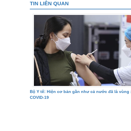
TIN LIÊN QUAN
Bộ Y tế: Hiện cơ bản gần như cả nước đã là vùng 
COVID-19