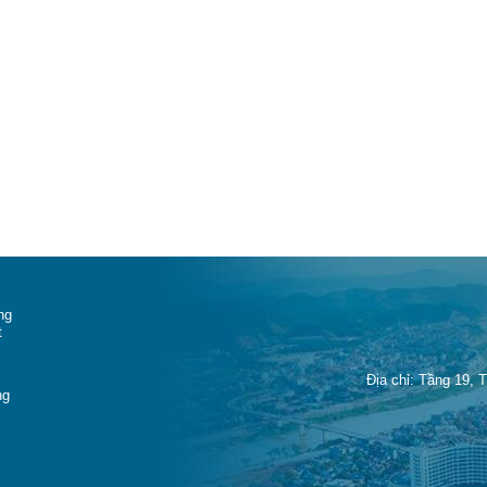
ng
t
Địa chỉ: Tầng 19, 
ng