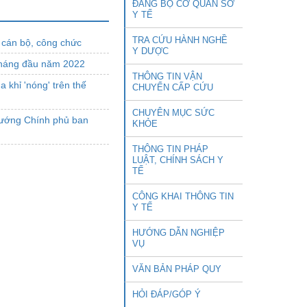
ĐẢNG BỘ CƠ QUAN SỞ
Y TẾ
TRA CỨU HÀNH NGHỀ
 cán bộ, công chức
Y DƯỢC
 tháng đầu năm 2022
THÔNG TIN VẬN
 khỉ 'nóng' trên thế
CHUYỂN CẤP CỨU
CHUYÊN MỤC SỨC
 tướng Chính phủ ban
KHỎE
THÔNG TIN PHÁP
LUẬT, CHÍNH SÁCH Y
TẾ
CÔNG KHAI THÔNG TIN
Y TẾ
HƯỚNG DẪN NGHIỆP
VỤ
VĂN BẢN PHÁP QUY
HỎI ĐÁP/GÓP Ý