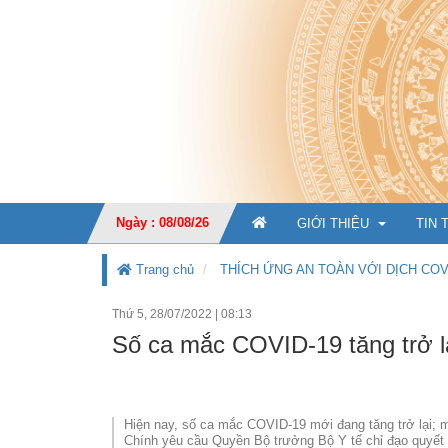
Ngày : 08/08/26
GIỚI THIỆU
TIN 
Trang chủ
THÍCH ỨNG AN TOÀN VỚI DỊCH COV
Thứ 5, 28/07/2022
|
08:13
GIỚI THIỆU CHUNG
Số ca mắc COVID-19 tăng trở lạ
CHỨC NĂNG, NHIỆM V
TỔ CHỨC BỘ MÁY
Ban Giá
Hiện nay, số ca mắc COVID-19 mới đang tăng trở lại; 
KẾ HOẠCH PHÁT TRIỂ
Văn phò
Chính yêu cầu Quyền Bộ trưởng Bộ Y tế chỉ đạo quyết l