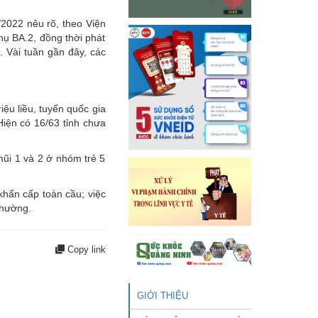
/2022 nêu rõ, theo Viện
hụ BA.2, đồng thời phát
. Vài tuần gần đây, các
iệu liều, tuyến quốc gia
 Hiện có 16/63 tỉnh chưa
 mũi 1 và 2 ở nhóm trẻ 5
khẩn cấp toàn cầu; việc
thường.
Copy link
GIỚI THIỆU