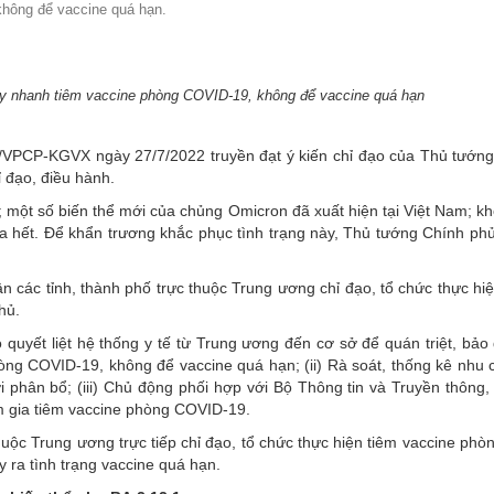
không để vaccine quá hạn.
MÁY
vụ Y
Bảo hiểm Y tế
Hiên mô, tạng
 NINH
vụ Dược
Phòng chống tệ nạn xã hội
ẩy nhanh tiêm vaccine phòng COVID-19, không để vaccine quá hạn
 Y TẾ
 tài chính
An toàn vệ sinh thực phẩm
VPCP-KGVX ngày 27/7/2022 truyền đạt ý kiến chỉ đạo của Thủ tướn
n số và Phát triển
Khám chữa bệnh
ỉ đạo, điều hành.
o trợ xã hội và Trẻ em
Dược và Mỹ phẩm
; một số biến thể mới của chủng Omicron đã xuất hiện tại Việt Nam; k
a hết. Để khẩn trương khắc phục tình trạng này, Thủ tướng Chính p
 đơn vị trực thuộc
Phòng bệnh
ân các tỉnh, thành phố trực thuộc Trung ương chỉ đạo, tổ chức thực h
Tài chính kế toán
hủ.
Trang thiết bị y tế
quyết liệt hệ thống y tế từ Trung ương đến cơ sở để quán triệt, bảo
òng COVID-19, không để vaccine quá hạn; (ii) Rà soát, thống kê nhu 
Tổ chức cán bộ
 phân bổ; (iii) Chủ động phối hợp với Bộ Thông tin và Truyền thông,
am gia tiêm vaccine phòng COVID-19.
Giám định
huộc Trung ương trực tiếp chỉ đạo, tổ chức thực hiện tiêm vaccine phò
 ra tình trạng vaccine quá hạn.
Nghiên cứu KH & CNTT