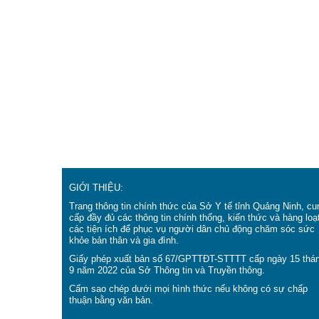
GIỚI THIỆU:
Trang thông tin chính thức của Sở Y tế tỉnh Quảng Ninh, cu
cấp đầy đủ các thông tin chính thống, kiến thức và hàng loạ
các tiện ích để phục vụ người dân chủ động chăm sóc sức
khỏe bản thân và gia đình.
Giấy phép xuất bản số 67/GPTTĐT-STTTT cấp ngày 15 thá
9 năm 2022 của Sở Thông tin và Truyền thông.
Cấm sao chép dưới mọi hình thức nếu không có sự chấp
thuận bằng văn bản.