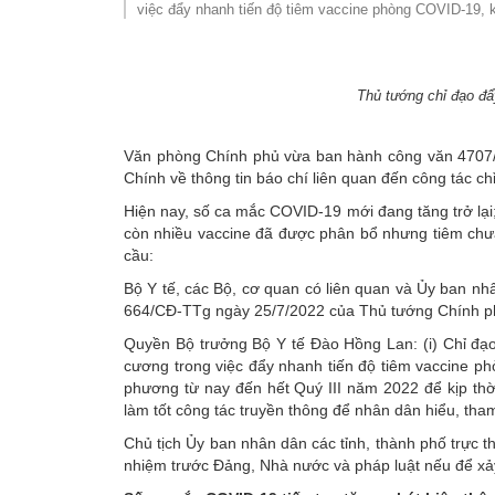
việc đẩy nhanh tiến độ tiêm vaccine phòng COVID-19, 
SƠ ĐỒ TỔ CHỨC BỘ 
Nghiệp 
LỊCH SỬ Y TẾ QUẢNG
Nghiệp 
Thủ tướng chỉ đạo đ
QUY CHẾ LÀM VIỆC SỞ
Kế hoạch
Văn phòng Chính phủ vừa ban hành công văn 4707/
Phòng Dâ
Chính về thông tin báo chí liên quan đến công tác ch
Phòng Bả
Hiện nay, số ca mắc COVID-19 mới đang tăng trở lại
còn nhiều vaccine đã được phân bổ nhưng tiêm chư
Cơ quan,
cầu:
Bộ Y tế, các Bộ, cơ quan có liên quan và Ủy ban nh
664/CĐ-TTg ngày 25/7/2022 của Thủ tướng Chính p
Quyền Bộ trưởng Bộ Y tế Đào Hồng Lan: (i) Chỉ đạo 
cương trong việc đẩy nhanh tiến độ tiêm vaccine ph
phương từ nay đến hết Quý III năm 2022 để kịp thời
làm tốt công tác truyền thông để nhân dân hiểu, th
Chủ tịch Ủy ban nhân dân các tỉnh, thành phố trực t
nhiệm trước Đảng, Nhà nước và pháp luật nếu để xảy