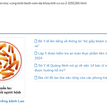
en-truc-cong-trinh-benh-vien-da-khoa-tinh-co-so-2-3291284.html
Bộ Y tế lên tiếng về thông tin “bỏ giấy khám 
xe”
Lập 5 đoàn kiểm tra an toàn thực phẩm liên
2024
Sở Y tế Quảng Ninh nói gì về việc 14 bác sĩ
được hưởng hỗ trợ?
Địa chỉ đỏ lan tỏa sâu rộng của các phong trà
chống bệnh Lao