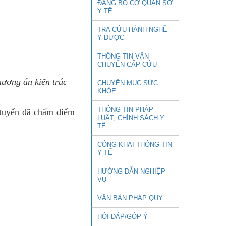
ĐẢNG BỘ CƠ QUAN SỞ
Y TẾ
TRA CỨU HÀNH NGHỀ
Y DƯỢC
THÔNG TIN VẬN
CHUYỂN CẤP CỨU
hương án kiến trúc
CHUYÊN MỤC SỨC
KHỎE
THÔNG TIN PHÁP
i tuyển đã chấm điểm
LUẬT, CHÍNH SÁCH Y
TẾ
CÔNG KHAI THÔNG TIN
Y TẾ
HƯỚNG DẪN NGHIỆP
VỤ
VĂN BẢN PHÁP QUY
HỎI ĐÁP/GÓP Ý