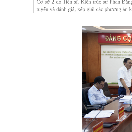
Cơ sở 2 do Tiến sĩ, Kiến trúc sư Phan Đăng
SƠ ĐỒ TỔ CHỨC BỘ 
Nghiệp 
tuyển và đánh giá, xếp giải các phương án ki
LỊCH SỬ Y TẾ QUẢNG
Nghiệp 
QUY CHẾ LÀM VIỆC SỞ
Kế hoạch
Phòng Dâ
Phòng Bả
Cơ quan,