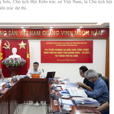
 Sơn, Chủ tịch Hội Kiến trúc sư Việt Nam, là Chủ tịch hội 
MÁY
vụ Y
Bảo hiểm Y tế
Hiên mô, tạng
ến trúc dự thi.
 NINH
vụ Dược
Phòng chống tệ nạn xã hội
 Y TẾ
 tài chính
An toàn vệ sinh thực phẩm
n số và Phát triển
Khám chữa bệnh
o trợ xã hội và Trẻ em
Dược và Mỹ phẩm
 đơn vị trực thuộc
Phòng bệnh
Tài chính kế toán
Trang thiết bị y tế
Tổ chức cán bộ
Giám định
Nghiên cứu KH & CNTT