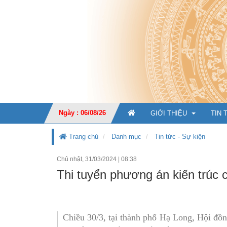
Ngày : 06/08/26
GIỚI THIỆU
TIN 
Trang chủ
Danh mục
Tin tức - Sự kiện
Chủ nhật, 31/03/2024
|
08:38
GIỚI THIỆU CHUNG
Thi tuyển phương án kiến trúc 
CHỨC NĂNG, NHIỆM V
TỔ CHỨC BỘ MÁY
Ban Giá
Chiều 30/3, tại thành phố Hạ Long, Hội đồn
KẾ HOẠCH PHÁT TRIỂ
Văn phò