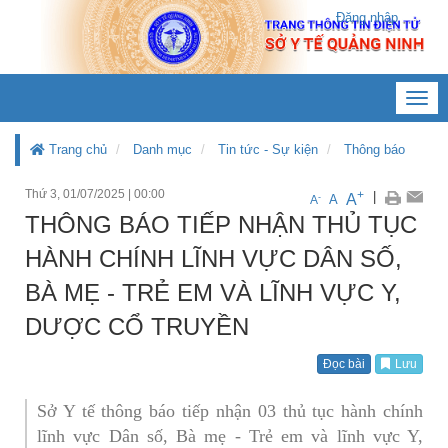
Đăng nhập
Toggl
navig
Trang chủ
Danh mục
Tin tức - Sự kiện
Thông báo
Thứ 3, 01/07/2025
|
00:00
+
|
A
-
A
A
THÔNG BÁO TIẾP NHẬN THỦ TỤC
HÀNH CHÍNH LĨNH VỰC DÂN SỐ,
BÀ MẸ - TRẺ EM VÀ LĨNH VỰC Y,
DƯỢC CỔ TRUYỀN
Đọc bài
Lưu
Sở Y tế thông báo tiếp nhận 03 thủ tục hành chính
lĩnh vực Dân số, Bà mẹ - Trẻ em và lĩnh vực Y,