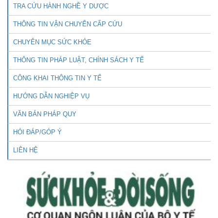
TRA CỨU HÀNH NGHỀ Y DƯỢC
THÔNG TIN VẬN CHUYỂN CẤP CỨU
CHUYÊN MỤC SỨC KHỎE
THÔNG TIN PHÁP LUẬT, CHÍNH SÁCH Y TẾ
CÔNG KHAI THÔNG TIN Y TẾ
HƯỚNG DẪN NGHIỆP VỤ
VĂN BẢN PHÁP QUY
HỎI ĐÁP/GÓP Ý
LIÊN HỆ