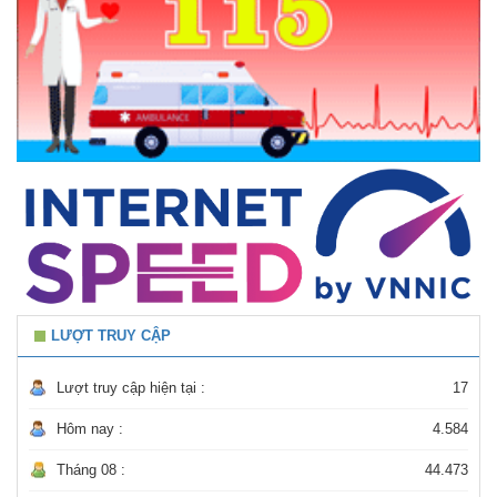
LƯỢT TRUY CẬP
Lượt truy cập hiện tại :
17
Hôm nay :
4.584
Tháng 08 :
44.473