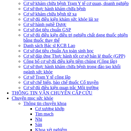
Cơ sở khám chữa bệnh Trạm Y tế cơ quan, doanh nghiệp
Cơ sở thực hành khám chữa bệnh
Cơ sở khám chữa bệnh từ xa
Cơ sở đủ điều kiện khám sức khỏe lái xe
Cơ sở hành nghề Dược
Cơ sở đạt tiêu chuẩn GSP
Cơ sở đủ điều kiện điều trị nghiện chất dạng thuốc phiện
bằng thuốc thay thế
Danh sách Bác sĩ KCB Lao
Cơ sở đạt tiêu chuẩn An toàn sinh học
Cơ sở đáp ứng Thực hành tốt cơ sở bán lẻ thuốc (GPP)
Công bố cơ sở đủ điều kiện tiêm chủng (Công lập)
Cơ sở thực hành khám chữa bệnh trong đào tạo khối
ngành sức khỏe
Cơ sở Trạm Y tế công lập
Cơ sở chế biến, bào chế thuốc Cổ truyền
Cơ sở đủ điều kiện quan trắc Môi trường
THÔNG TIN VẬN CHUYỂN CẤP CỨU
Chuyên mục sức khỏe
Thông tin chuyên khoa
Cơ xương khớp
Tim mạch
Nhi
Sản
Khoa xét nghiệm