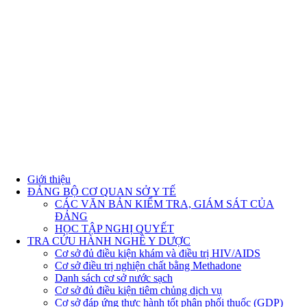
Giới thiệu
ĐẢNG BỘ CƠ QUAN SỞ Y TẾ
CÁC VĂN BẢN KIỂM TRA, GIÁM SÁT CỦA
ĐẢNG
HỌC TẬP NGHỊ QUYẾT
TRA CỨU HÀNH NGHỀ Y DƯỢC
Cơ sở đủ điều kiện khám và điều trị HIV/AIDS
Cơ sở điều trị nghiện chất bằng Methadone
Danh sách cơ sở nước sạch
Cơ sở đủ điều kiện tiêm chủng dịch vụ
Cơ sở đáp ứng thực hành tốt phân phối thuốc (GDP)