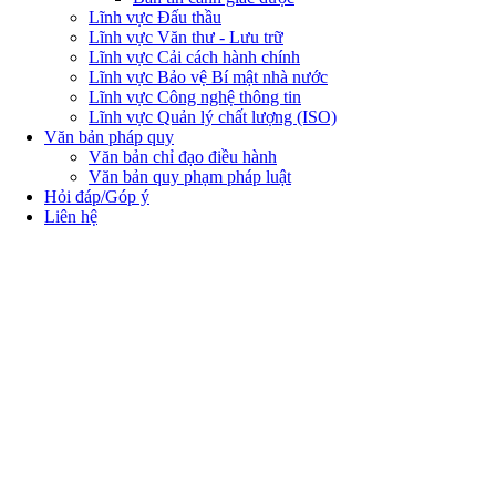
Lĩnh vực Đấu thầu
Lĩnh vực Văn thư - Lưu trữ
Lĩnh vực Cải cách hành chính
Lĩnh vực Bảo vệ Bí mật nhà nước
Lĩnh vực Công nghệ thông tin
Lĩnh vực Quản lý chất lượng (ISO)
Văn bản pháp quy
Văn bản chỉ đạo điều hành
Văn bản quy phạm pháp luật
Hỏi đáp/Góp ý
Liên hệ