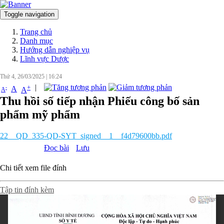
Toggle navigation
Đăng nhập
Trang chủ
Danh mục
Hướng dẫn nghiệp vụ
Lĩnh vực Dược
Thứ 4, 26/03/2025
|
16:24
|
+
-
A
A
A
Thu hồi số tiếp nhận Phiếu công bố sản
phẩm mỹ phẩm
22__QD_335-QD-SYT_signed__1__f4d79600bb.pdf
Đọc bài
Lưu
Chi tiết xem file đính
Tập tin đính kèm