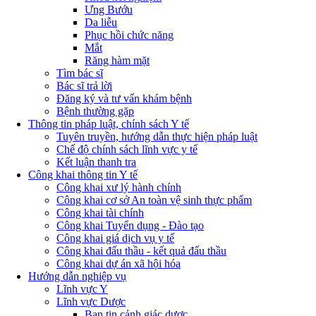
Ưng Bướu
Da liễu
Phục hồi chức năng
Mắt
Răng hàm mặt
Tìm bác sĩ
Bác sĩ trả lời
Đăng ký và tư vấn khám bệnh
Bệnh thường gặp
Thông tin pháp luật, chính sách Y tế
Tuyên truyền, hướng dẫn thực hiện pháp luật
Chế độ chính sách lĩnh vực y tế
Kết luận thanh tra
Công khai thông tin Y tế
Công khai xư lý hành chính
Công khai cơ sở An toàn vệ sinh thực phẩm
Công khai tài chính
Công khai Tuyển dụng - Đào tạo
Công khai giá dịch vụ y tế
Công khai đấu thầu - kết quả đấu thầu
Công khai dự án xã hội hóa
Hướng dẫn nghiệp vụ
Lĩnh vực Y
Lĩnh vực Dược
Ban tin cảnh giác dược