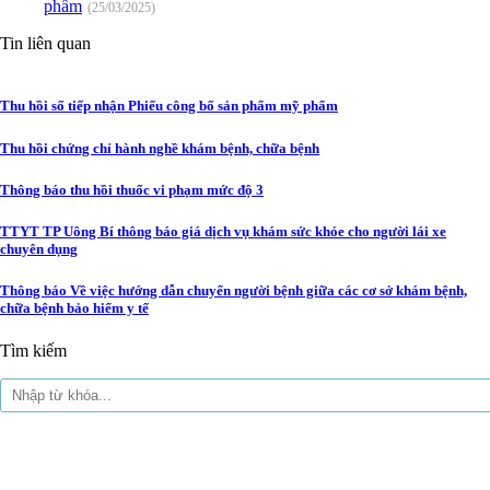
phẩm
(25/03/2025)
Tin liên quan
Thu hồi số tiếp nhận Phiếu công bố sản phẩm mỹ phẩm
Thu hồi chứng chỉ hành nghề khám bệnh, chữa bệnh
Thông báo thu hồi thuốc vi phạm mức độ 3
TTYT TP Uông Bí thông báo giá dịch vụ khám sức khỏe cho người lái xe
chuyên dụng
Thông báo Về việc hướng dẫn chuyển người bệnh giữa các cơ sở khám bệnh,
chữa bệnh bảo hiểm y tế
Tìm kiếm