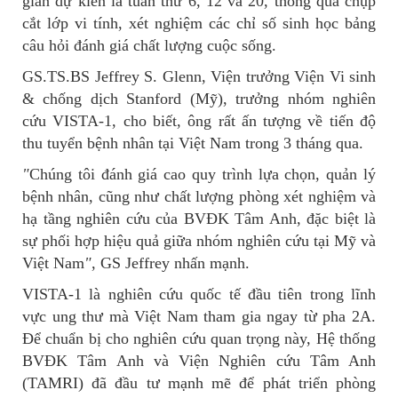
gian dự kiến là tuần thứ 6, 12 và 20, thông qua chụp
cắt lớp vi tính, xét nghiệm các chỉ số sinh học bảng
câu hỏi đánh giá chất lượng cuộc sống.
GS.TS.BS Jeffrey S. Glenn, Viện trưởng Viện Vi sinh
& chống dịch Stanford (Mỹ), trưởng nhóm nghiên
cứu VISTA-1, cho biết, ông rất ấn tượng về tiến độ
thu tuyển bệnh nhân tại Việt Nam trong 3 tháng qua.
"
Chúng tôi đánh giá cao quy trình lựa chọn, quản lý
bệnh nhân, cũng như chất lượng phòng xét nghiệm và
hạ tầng nghiên cứu của BVĐK Tâm Anh, đặc biệt là
sự phối hợp hiệu quả giữa nhóm nghiên cứu tại Mỹ và
Việt Nam
"
, GS Jeffrey nhấn mạnh.
VISTA-1 là nghiên cứu quốc tế đầu tiên trong lĩnh
vực ung thư mà Việt Nam tham gia ngay từ pha 2A.
Để chuẩn bị cho nghiên cứu quan trọng này, Hệ thống
BVĐK Tâm Anh và Viện Nghiên cứu Tâm Anh
(TAMRI) đã đầu tư mạnh mẽ để phát triển phòng