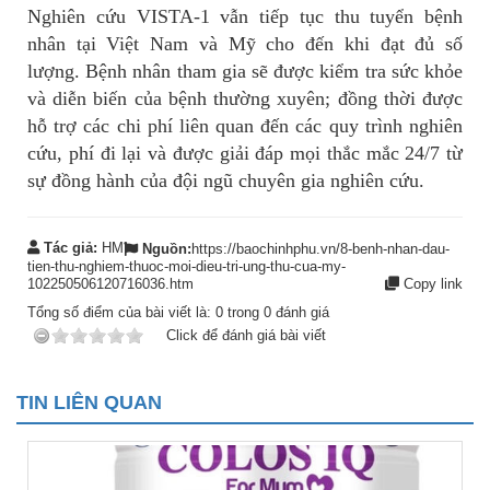
Nghiên cứu VISTA-1 vẫn tiếp tục thu tuyển bệnh
nhân tại Việt Nam và Mỹ cho đến khi đạt đủ số
lượng. Bệnh nhân tham gia sẽ được kiểm tra sức khỏe
và diễn biến của bệnh thường xuyên; đồng thời được
hỗ trợ các chi phí liên quan đến các quy trình nghiên
cứu, phí đi lại và được giải đáp mọi thắc mắc 24/7 từ
sự đồng hành của đội ngũ chuyên gia nghiên cứu.
Tác giả:
HM
Nguồn:
https://baochinhphu.vn/8-benh-nhan-dau-
tien-thu-nghiem-thuoc-moi-dieu-tri-ung-thu-cua-my-
102250506120716036.htm
Copy link
Tổng số điểm của bài viết là:
0
trong
0
đánh giá
Click để đánh giá bài viết
TIN LIÊN QUAN