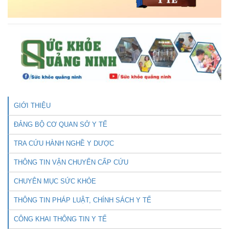
GIỚI THIỆU
ĐẢNG BỘ CƠ QUAN SỞ Y TẾ
TRA CỨU HÀNH NGHỀ Y DƯỢC
THÔNG TIN VẬN CHUYỂN CẤP CỨU
CHUYÊN MỤC SỨC KHỎE
THÔNG TIN PHÁP LUẬT, CHÍNH SÁCH Y TẾ
CÔNG KHAI THÔNG TIN Y TẾ