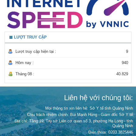
LƯỢT TRUY CẬP
Lượt truy cập hiện tại :
9
Hôm nay :
940
Tháng 08 :
40.829
Liên hệ với chúng tôi:
Mọi thông tin xin liên hệ: Sở Y tế tỉnh Quảng Ninh
Chịu trách nhiệm chính:
Bùi Mạnh Hùng - Giám đốc Sở Y tế
Địa chỉ: Tầng 19, Trụ sở Liên cơ quan số 3, phường Hạ Long - tỉnh
Quảng Ninh
Điện thoại: 0203.3825446