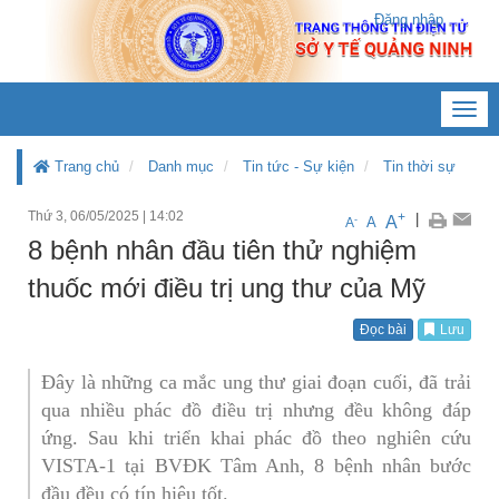
Đăng nhập
Toggl
navig
Trang chủ
Danh mục
Tin tức - Sự kiện
Tin thời sự
Thứ 3, 06/05/2025
|
14:02
+
|
A
-
A
A
8 bệnh nhân đầu tiên thử nghiệm
thuốc mới điều trị ung thư của Mỹ
Đọc bài
Lưu
Đây là những ca mắc ung thư giai đoạn cuối, đã trải
qua nhiều phác đồ điều trị nhưng đều không đáp
ứng. Sau khi triển khai phác đồ theo nghiên cứu
VISTA-1 tại BVĐK Tâm Anh, 8 bệnh nhân bước
đầu đều có tín hiệu tốt.