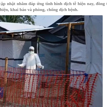
p nhật nhằm đáp ứng tình hình dịch tễ hiện nay, đồng t
MÁY
vụ Y
Bảo hiểm Y tế
Hiên mô, tạng
 hiện, khai báo và phòng, chống dịch bệnh.
 NINH
vụ Dược
Phòng chống tệ nạn xã hội
 Y TẾ
 tài chính
An toàn vệ sinh thực phẩm
n số và Phát triển
Khám chữa bệnh
o trợ xã hội và Trẻ em
Dược và Mỹ phẩm
 đơn vị trực thuộc
Phòng bệnh
Tài chính kế toán
Trang thiết bị y tế
Tổ chức cán bộ
Giám định
Nghiên cứu KH & CNTT