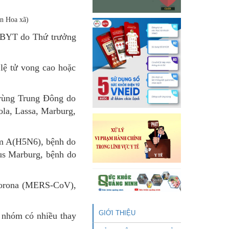
ân Hoa xã)
Đ-BYT do Thứ trưởng
lệ tử vong cao hoặc
vùng Trung Đông do
la, Lassa, Marburg,
úm A(H5N6), bệnh do
us Marburg, bệnh do
 corona (MERS-CoV),
GIỚI THIỆU
 nhóm có nhiều thay