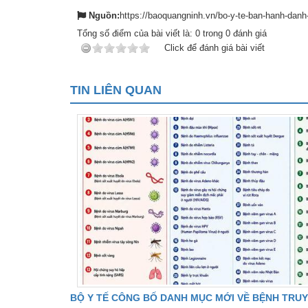
Nguồn:
https://baoquangninh.vn/bo-y-te-ban-hanh-dan
Tổng số điểm của bài viết là:
0
trong
0
đánh giá
Click để đánh giá bài viết
TIN LIÊN QUAN
BỘ Y TẾ CÔNG BỐ DANH MỤC MỚI VỀ BỆNH TRU