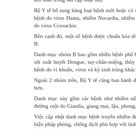
Bộ Y tế bổ sung hàng loạt bệnh mới hoặc có
bệnh do virus Hanta, nhiễm Nocardia, nhiễm 
do virus Coxsackie.
Bên cạnh đó, một số bệnh được chuẩn hóa tê
B.
Danh mục nhóm B bao gồm nhiều bệnh phổ biến
sốt xuất huyết Dengue, tay-chân-miệng, thủy
bệnh do vi khuẩn, virus và ký sinh trùng khác
Ngoài 2 nhóm trên, Bộ Y tế cũng ban hành 
hơn.
Danh mục này gồm các bệnh như nhiễm nấm 
đường ruột do Giardia, giang mai, lậu, phong
Việc cập nhật danh mục bệnh truyền nhiễm đượ
biện pháp phòng, chống dịch phù hợp với tình