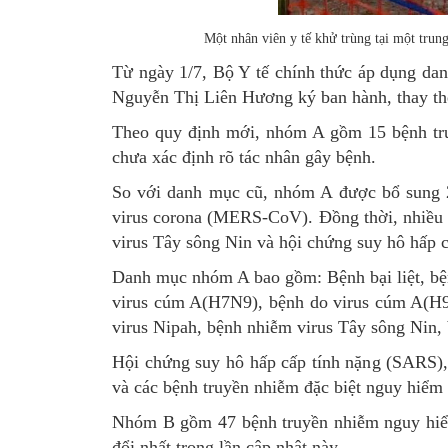
Một nhân viên y tế khử trùng tại một trun
Từ ngày 1/7, Bộ Y tế chính thức áp dụng d
Nguyễn Thị Liên Hương ký ban hành, thay thế
Theo quy định mới, nhóm A gồm 15 bệnh truy
chưa xác định rõ tác nhân gây bệnh.
So với danh mục cũ, nhóm A được bổ sung
virus corona (MERS-CoV). Đồng thời, nhiều 
virus Tây sông Nin và hội chứng suy hô hấp 
Danh mục nhóm A bao gồm: Bệnh bại liệt, bệ
virus cúm A(H7N9), bệnh do virus cúm A(H9N
virus Nipah, bệnh nhiễm virus Tây sông Nin, 
Hội chứng suy hô hấp cấp tính nặng (SARS)
và các bệnh truyền nhiễm đặc biệt nguy hiểm 
Nhóm B gồm 47 bệnh truyền nhiễm nguy hiểm,
đổi nhất trong lần cập nhật này.