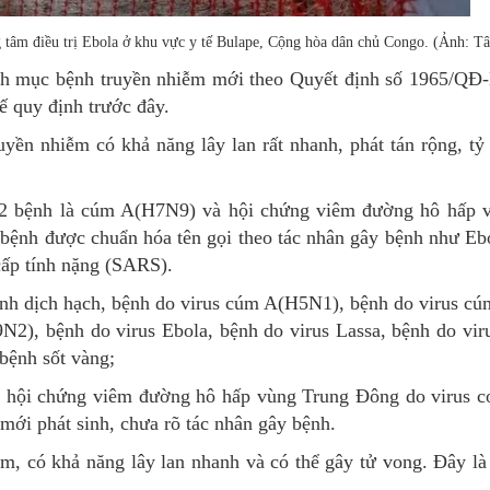
g tâm điều trị Ebola ở khu vực y tế Bulape, Cộng hòa dân chủ Congo. (Ảnh: T
anh mục bệnh truyền nhiễm mới theo Quyết định số 1965/Q
 quy định trước đây.
ền nhiễm có khả năng lây lan rất nhanh, phát tán rộng, tỷ 
 2 bệnh là cúm A(H7N9) và hội chứng viêm đường hô hấp 
bệnh được chuẩn hóa tên gọi theo tác nhân gây bệnh như Ebo
cấp tính nặng (SARS).
nh dịch hạch, bệnh do virus cúm A(H5N1), bệnh do virus c
2), bệnh do virus Ebola, bệnh do virus Lassa, bệnh do vir
bệnh sốt vàng;
, hội chứng viêm đường hô hấp vùng Trung Đông do virus
mới phát sinh, chưa rõ tác nhân gây bệnh.
 có khả năng lây lan nhanh và có thể gây tử vong. Đây là