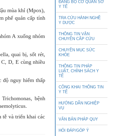
ĐẢNG BỘ CƠ QUAN SỞ
Y TẾ
đậu mùa khỉ (Mpox),
êm phế quản cấp tính
TRA CỨU HÀNH NGHỀ
Y DƯỢC
THÔNG TIN VẬN
ừ nhóm A xuống nhóm
CHUYỂN CẤP CỨU
CHUYÊN MỤC SỨC
a, quai bị, sốt rét,
KHỎE
, C, D, E cùng nhiều
THÔNG TIN PHÁP
LUẬT, CHÍNH SÁCH Y
TẾ
c độ nguy hiểm thấp
CÔNG KHAI THÔNG TIN
Y TẾ
 Trichomonas, bệnh
HƯỚNG DẪN NGHIỆP
aemolyticus.
VỤ
tễ và triển khai các
VĂN BẢN PHÁP QUY
HỎI ĐÁP/GÓP Ý