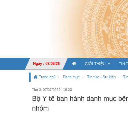
Ngày : 07/08/26
GIỚI THIỆU
TIN 
Trang chủ
Danh mục
Tin tức - Sự kiện
Ti
Thứ 3, 07/07/2026
|
16:23
GIỚI THIỆU CHUNG
Bộ Y tế ban hành danh mục bện
CHỨC NĂNG, NHIỆM V
nhóm
TỔ CHỨC BỘ MÁY
Ban Giá
KẾ HOẠCH PHÁT TRIỂ
Văn phò