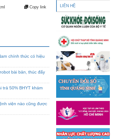
LIÊN HỆ
tml
Copy link
Nam chính thức có hiệu
robot bài bản, thúc đẩy
hi trả 50% BHYT khám
bệnh viện nào cũng được