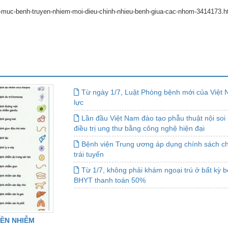
h-muc-benh-truyen-nhiem-moi-dieu-chinh-nhieu-benh-giua-cac-nhom-3414173.h
Từ ngày 1/7, Luật Phòng bệnh mới của Việt 
lực
Lần đầu Việt Nam đào tạo phẫu thuật nội soi 
điều trị ung thư bằng công nghệ hiện đại
Bệnh viện Trung ương áp dụng chính sách c
trái tuyến
Từ 1/7, không phải khám ngoại trú ở bất kỳ 
BHYT thanh toán 50%
YỀN NHIỄM