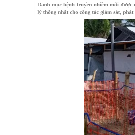
D
anh mục bệnh truyền nhiễm mới được cậ
SƠ ĐỒ TỔ CHỨC BỘ 
Nghiệp 
lý thống nhất cho công tác giám sát, phát
LỊCH SỬ Y TẾ QUẢNG
Nghiệp 
QUY CHẾ LÀM VIỆC SỞ
Kế hoạch
Phòng Dâ
Phòng Bả
Cơ quan,