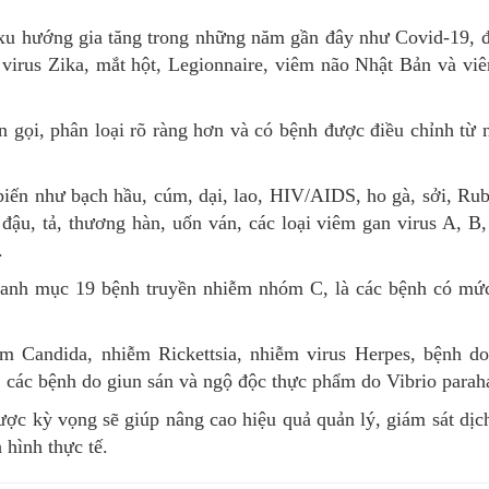
 xu hướng gia tăng trong những năm gần đây như Covid-19, 
virus Zika, mắt hột, Legionnaire, viêm não Nhật Bản và vi
n gọi, phân loại rõ ràng hơn và có bệnh được điều chỉnh t
 như bạch hầu, cúm, dại, lao, HIV/AIDS, ho gà, sởi, Rubell
 đậu, tả, thương hàn, uốn ván, các loại viêm gan virus A, B
.
danh mục 19 bệnh truyền nhiễm nhóm C, là các bệnh có mứ
Candida, nhiễm Rickettsia, nhiễm virus Herpes, bệnh do
, các bệnh do giun sán và ngộ độc thực phẩm do Vibrio parah
c kỳ vọng sẽ giúp nâng cao hiệu quả quản lý, giám sát dịch 
 hình thực tế.