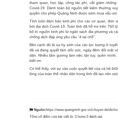
tham quan, học tập, công tác phí, cắt giảm những
Covid-19. Dành toàn bộ nguồn tiết kiệm thường x
quyền cho phép Quảng Ninh được sớm mua vắc-xin ph
Tỉnh luôn đảm bảo kinh phí cho các cơ quan, đơn v
bởi đại dịch Covid-19. Toàn tỉnh đã hỗ trợ trên 750
bố trí nguồn kinh phí từ ngân sách địa phương và c
chống dịch đáp ứng yêu cầu “4 tại chỗ”.
Bên cạnh đó là sự hy sinh của các lực lượng ở tuyế
đã và đang quyết tâm dốc sức, ngày đêm đối mặt với
dân. Nhiều tấm gương làm việc tận tụy, quên mình, 
biết ơn.
Có thể thấy, với sự vào cuộc quyết liệt của cả hệ th
lòng của toàn thể nhân dân trong tỉnh đã tạo nên sức
Nguồn:
https://www.quangninh.gov.vn/chuyen-de/dich
Tổng số điểm của bài viết là:
0
trong
0
đánh giá