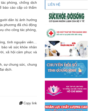
 tác phòng, chống dịch
LIÊN HỆ
để báo cáo cấp có thẩm
người dân bị ảnh hưởng
 địa phương đã chủ động
 vụ cho công tác phòng,
đồng, tình nguyện viên…
để bảo vệ sức khỏe nhân
ười, xã hội cảm phục và
ỉnh, sự chung sức, chung
ại dịch.
Copy link