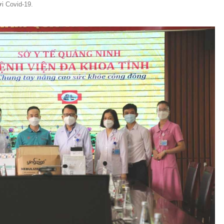
ới Covid-19.
MÁY
vụ Y
Bảo hiểm Y tế
Hiên mô, tạng
 NINH
vụ Dược
Phòng chống tệ nạn xã hội
 Y TẾ
 tài chính
An toàn vệ sinh thực phẩm
n số và Phát triển
Khám chữa bệnh
o trợ xã hội và Trẻ em
Dược và Mỹ phẩm
 đơn vị trực thuộc
Phòng bệnh
Tài chính kế toán
Trang thiết bị y tế
Tổ chức cán bộ
Giám định
Nghiên cứu KH & CNTT