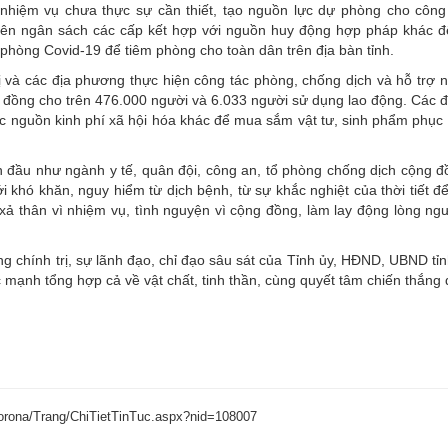
 nhiệm vụ chưa thực sự cần thiết, tạo nguồn lực dự phòng cho công
uyên ngân sách các cấp kết hợp với nguồn huy động hợp pháp khác 
òng Covid-19 để tiêm phòng cho toàn dân trên địa bàn tỉnh.
ị và các địa phương thực hiện công tác phòng, chống dịch và hỗ trợ 
 tỷ đồng cho trên 476.000 người và 6.033 người sử dụng lao động. Các
ác nguồn kinh phí xã hội hóa khác để mua sắm vật tư, sinh phẩm phục
n đầu như ngành y tế, quân đội, công an, tổ phòng chống dịch cộng 
 khó khăn, nguy hiểm từ dịch bệnh, từ sự khắc nghiệt của thời tiết 
xả thân vì nhiệm vụ, tình nguyện vì cộng đồng, làm lay động lòng ng
ống chính trị, sự lãnh đạo, chỉ đạo sâu sát của Tỉnh ủy, HĐND, UBND t
 mạnh tổng hợp cả về vật chất, tinh thần, cùng quyết tâm chiến thắng đ
corona/Trang/ChiTietTinTuc.aspx?nid=108007