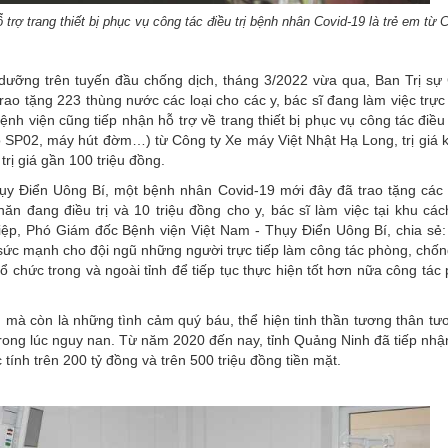
trợ trang thiết bị phục vụ công tác điều trị bệnh nhân Covid-19 là trẻ em từ
dưỡng trên tuyến đầu chống dịch, tháng 3/2022 vừa qua, Ban Trị sự 
 tặng 223 thùng nước các loại cho các y, bác sĩ đang làm việc trực t
ệnh viện cũng tiếp nhận hỗ trợ về trang thiết bị phục vụ công tác điều
 SP02, máy hút đờm…) từ Công ty Xe máy Việt Nhật Hạ Long, trị giá 
rị giá gần 100 triệu đồng.
Thụy Điển Uông Bí, một bệnh nhân Covid-19 mới đây đã trao tặng các p
đang điều trị và 10 triệu đồng cho y, bác sĩ làm việc tại khu cách
iệp, Phó Giám đốc Bệnh viện Việt Nam - Thụy Điển Uông Bí, chia sẻ
m sức mạnh cho đội ngũ những người trực tiếp làm công tác phòng, chố
ổ chức trong và ngoài tỉnh để tiếp tục thực hiện tốt hơn nữa công tác
mà còn là những tình cảm quý báu, thể hiện tinh thần tương thân tươ
trong lúc nguy nan. Từ năm 2020 đến nay, tỉnh Quảng Ninh đã tiếp nhậ
ính trên 200 tỷ đồng và trên 500 triệu đồng tiền mặt.