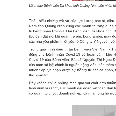
Lãnh đạo Bệnh viện Đa khoa tỉnh Quảng Ninh tiếp nhận hỗ 
Thấu hiểu những vất vả của lực lượng bác sĩ, điều 
Nam tỉnh Quảng Ninh cùng các mạnh thường quân trao
trị bệnh nhân Covid-19 tại Bệnh viện Đa khoa tỉnh. B
(bộ đèn đặt nội khí quản trẻ em, bóng ambu, máy đo
các nhu yếu phẩm thiết yếu từ Công ty Ý Nguyên với t
Trong quá trình điều trị tại Bệnh viện Việt Nam - 
đồng cho bệnh nhân Covid-19 có hoàn cảnh khó khăn 
Covid-19 của Bệnh viện. Bác sĩ Nguyễn Thị Ngọc Đ
của toàn xã hội chính là nguồn động viên, tiếp thê
muốn tiếp tục nhận được sự hỗ trợ từ các cá nhân, t
thời gian tới.
Đây không chỉ là những món quà vật chất đơn thuần 
lành đùm lá rách”, sức mạnh đại đoàn kết toàn dân 
cơ quan, tổ chức, doanh nghiệp, cá nhân ủng hộ ước t