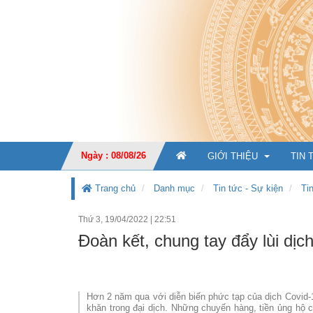
Ngày : 08/08/26
GIỚI THIỆU
TIN 
Trang chủ
Danh mục
Tin tức - Sự kiện
Ti
Thứ 3, 19/04/2022
|
22:51
GIỚI THIỆU CHUNG
Đoàn kết, chung tay đẩy lùi dịc
CHỨC NĂNG, NHIỆM V
TỔ CHỨC BỘ MÁY
Ban Giá
Hơn 2 năm qua với diễn biến phức tạp của dịch Covid-1
KẾ HOẠCH PHÁT TRIỂ
Văn phò
khăn trong đại dịch. Những chuyến hàng, tiền ủng hộ