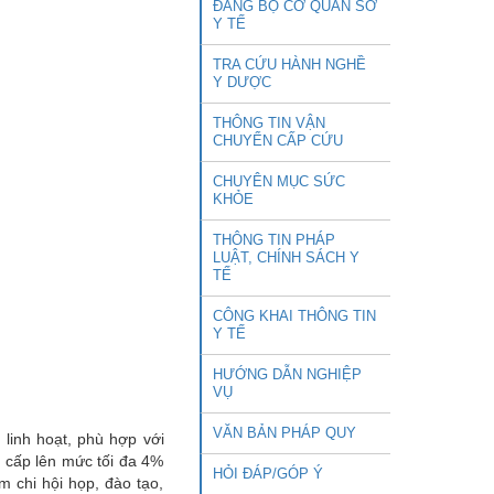
ĐẢNG BỘ CƠ QUAN SỞ
Y TẾ
TRA CỨU HÀNH NGHỀ
Y DƯỢC
THÔNG TIN VẬN
CHUYỂN CẤP CỨU
CHUYÊN MỤC SỨC
KHỎE
THÔNG TIN PHÁP
LUẬT, CHÍNH SÁCH Y
TẾ
CÔNG KHAI THÔNG TIN
Y TẾ
HƯỚNG DẪN NGHIỆP
VỤ
VĂN BẢN PHÁP QUY
linh hoạt, phù hợp với
 cấp lên mức tối đa 4%
HỎI ĐÁP/GÓP Ý
 chi hội họp, đào tạo,