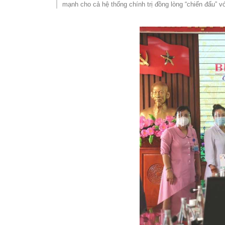
mạnh cho cả hệ thống chính trị đồng lòng “chiến đấu” v
SƠ ĐỒ TỔ CHỨC BỘ 
Nghiệp 
LỊCH SỬ Y TẾ QUẢNG
Nghiệp 
QUY CHẾ LÀM VIỆC SỞ
Kế hoạch
Phòng Dâ
Phòng Bả
Cơ quan,