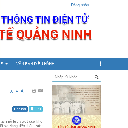
Đăng nhập
ỎE
VĂN BẢN ĐIỀU HÀNH
dịch
+
|
A
-
A
A
xin
Đọc bài
Lưu
ừ 5 - dưới 12 tuổi
t tâm nỗ lực vượt qua khó
đã và đang tiếp thêm sức