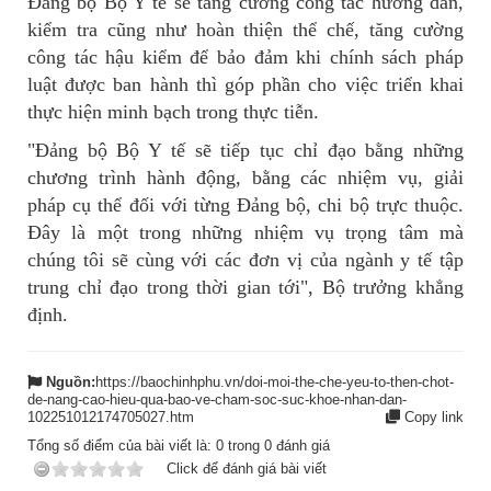
Đảng bộ Bộ Y tế sẽ tăng cường công tác hướng dẫn,
kiểm tra cũng như hoàn thiện thể chế, tăng cường
công tác hậu kiểm để bảo đảm khi chính sách pháp
luật được ban hành thì góp phần cho việc triển khai
thực hiện minh bạch trong thực tiễn.
"Đảng bộ Bộ Y tế sẽ tiếp tục chỉ đạo bằng những
chương trình hành động, bằng các nhiệm vụ, giải
pháp cụ thể đối với từng Đảng bộ, chi bộ trực thuộc.
Đây là một trong những nhiệm vụ trọng tâm mà
chúng tôi sẽ cùng với các đơn vị của ngành y tế tập
trung chỉ đạo trong thời gian tới", Bộ trưởng khẳng
định.
Nguồn:
https://baochinhphu.vn/doi-moi-the-che-yeu-to-then-chot-
de-nang-cao-hieu-qua-bao-ve-cham-soc-suc-khoe-nhan-dan-
102251012174705027.htm
Copy link
Tổng số điểm của bài viết là:
0
trong
0
đánh giá
Click để đánh giá bài viết