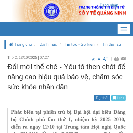
Đăng nhập
Toggl
navig
Trang chủ
Danh mục
Tin tức - Sự kiện
Tin thời sự
Thứ 2, 13/10/2025
|
07:27
+
|
A
-
A
A
Đổi mới thể chế - Yếu tố then chốt để
nâng cao hiệu quả bảo vệ, chăm sóc
sức khỏe nhân dân
Đọc bài
Lưu
Phát biểu tại phiên trù bị Đại hội đại biểu Đảng
bộ Chính phủ lần thứ I, nhiệm kỳ 2025–2030,
diễn ra ngày 12/10 tại Trung tâm Hội nghị Quốc