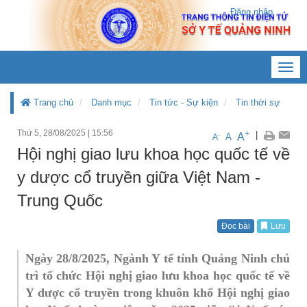
Đăng nhập
Toggl
navig
Trang chủ
Danh mục
Tin tức - Sự kiện
Tin thời sự
Thứ 5, 28/08/2025
|
15:56
+
|
A
-
A
A
Hội nghị giao lưu khoa học quốc tế về
y dược cổ truyền giữa Việt Nam -
Trung Quốc
Đọc bài
Lưu
Ngày 28/8/2025, Ngành Y tế tỉnh Quảng Ninh chủ
trì tổ chức Hội nghị giao lưu khoa học quốc tế về
Y dược cổ truyền trong khuôn khổ Hội nghị giao