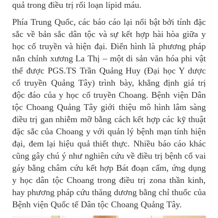
quả trong điều trị rối loạn lipid máu.
Phía Trung Quốc, các báo cáo lại nổi bật bởi tính đặc
sắc về bản sắc dân tộc và sự kết hợp hài hòa giữa y
học cổ truyền và hiện đại. Điển hình là phương pháp
nắn chỉnh xương La Thị – một di sản văn hóa phi vật
thể được PGS.TS Trần Quảng Huy (Đại học Y dược
cổ truyền Quảng Tây) trình bày, khẳng định giá trị
độc đáo của y học cổ truyền Choang. Bệnh viện Dân
tộc Choang Quảng Tây giới thiệu mô hình lâm sàng
điều trị gan nhiễm mỡ bằng cách kết hợp các kỹ thuật
đặc sắc của Choang y với quản lý bệnh mạn tính hiện
đại, đem lại hiệu quả thiết thực. Nhiều báo cáo khác
cũng gây chú ý như nghiên cứu về điều trị bệnh cổ vai
gáy bằng châm cứu kết hợp Bát đoạn cẩm, ứng dụng
y học dân tộc Choang trong điều trị zona thần kinh,
hay phương pháp cứu thăng dương bằng chỉ thuốc của
Bệnh viện Quốc tế Dân tộc Choang Quảng Tây.