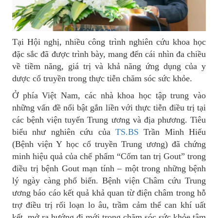
Tại Hội nghị, nhiều công trình nghiên cứu khoa học
đặc sắc đã được trình bày, mang đến cái nhìn đa chiều
về tiềm năng, giá trị và khả năng ứng dụng của y
dược cổ truyền trong thực tiễn chăm sóc sức khỏe.
Ở phía Việt Nam, các nhà khoa học tập trung vào
những vấn đề nổi bật gắn liền với thực tiễn điều trị tại
các bệnh viện tuyến Trung ương và địa phương. Tiêu
biểu như nghiên cứu của
TS.BS
Trần Minh Hiếu
(Bệnh viện Y học cổ truyền Trung ương) đã chứng
minh hiệu quả của chế phẩm “Cốm tan trị Gout” trong
điều trị bệnh Gout mạn tính – một trong những bệnh
lý ngày càng phổ biến. Bệnh viện Châm cứu Trung
ương báo cáo kết quả khả quan từ điện châm trong hỗ
trợ điều trị rối loạn lo âu, trầm cảm thể can khí uất
kết, mở ra hướng đi mới trong chăm sóc sức khỏe tâm