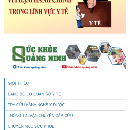
GIỚI THIỆU
ĐẢNG BỘ CƠ QUAN SỞ Y TẾ
TRA CỨU HÀNH NGHỀ Y DƯỢC
THÔNG TIN VẬN CHUYỂN CẤP CỨU
CHUYÊN MỤC SỨC KHỎE