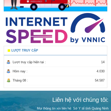
LƯỢT TRUY CẬP
Lượt truy cập hiện tại :
14
Hôm nay :
4.030
Tháng 08 :
54.587
Liên hệ với chúng tôi:
Mọi thông tin xin liên hệ: Sở Y tế tỉnh Quảng Ninh