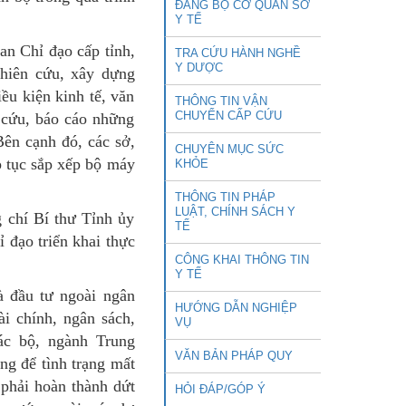
ĐẢNG BỘ CƠ QUAN SỞ
Y TẾ
an Chỉ đạo cấp tỉnh,
TRA CỨU HÀNH NGHỀ
Y DƯỢC
ghiên cứu, xây dựng
ều kiện kinh tế, văn
THÔNG TIN VẬN
CHUYỂN CẤP CỨU
n cứu, báo cáo những
ên cạnh đó, các sở,
CHUYÊN MỤC SỨC
ếp tục sắp xếp bộ máy
KHỎE
THÔNG TIN PHÁP
LUẬT, CHÍNH SÁCH Y
g chí Bí thư Tỉnh ủy
TẾ
 đạo triển khai thực
CÔNG KHAI THÔNG TIN
Y TẾ
à đầu tư ngoài ngân
HƯỚNG DẪN NGHIỆP
ài chính, ngân sách,
VỤ
ác bộ, ngành Trung
VĂN BẢN PHÁP QUY
ông để tình trạng mất
 phải hoàn thành dứt
HỎI ĐÁP/GÓP Ý