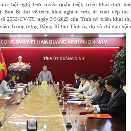
ức hội nghị trực tuyến quán triệt, triển khai thực hiệ
MÁY
vụ Y
Bảo hiểm Y tế
Hiên mô, tạng
 Ban Bí thư về triển khai nghiên cứu, đề xuất tiếp tục
ố 2552-CV/TU ngày 3/3/2025 của Tỉnh uỷ triển khai thự
 NINH
vụ Dược
Phòng chống tệ nạn xã hội
viên Trung ương Đảng, Bí thư Tỉnh ủy dự và chỉ đạo hội 
 Y TẾ
 tài chính
An toàn vệ sinh thực phẩm
n số và Phát triển
Khám chữa bệnh
o trợ xã hội và Trẻ em
Dược và Mỹ phẩm
 đơn vị trực thuộc
Phòng bệnh
Tài chính kế toán
Trang thiết bị y tế
Tổ chức cán bộ
Giám định
Nghiên cứu KH & CNTT