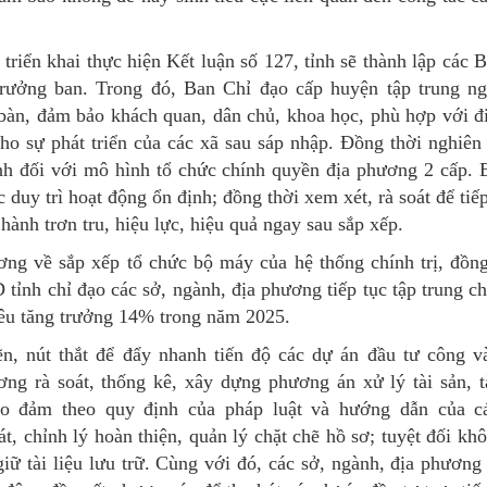
riển khai thực hiện Kết luận số 127, tỉnh sẽ thành lập các B
rưởng ban. Trong đó, Ban Chỉ đạo cấp huyện tập trung n
 bàn, đảm bảo khách quan, dân chủ, khoa học, phù hợp với đi
 cho sự phát triển của các xã sau sáp nhập. Đồng thời nghiê
h đối với mô hình tổ chức chính quyền địa phương 2 cấp. B
c duy trì hoạt động ổn định; đồng thời xem xét, rà soát để ti
ành trơn tru, hiệu lực, hiệu quả ngay sau sắp xếp.
ương về sắp xếp tổ chức bộ máy của hệ thống chính trị, đồn
h chỉ đạo các sở, ngành, địa phương tiếp tục tập trung chỉ
iêu tăng trưởng 14% trong năm 2025.
n, nút thắt để đẩy nhanh tiến độ các dự án đầu tư công v
ơng rà soát, thống kê, xây dựng phương án xử lý tài sản, t
ảo đảm theo quy định của pháp luật và hướng dẫn của c
át, chỉnh lý hoàn thiện, quản lý chặt chẽ hồ sơ; tuyệt đối kh
giữ tài liệu lưu trữ. Cùng với đó, các sở, ngành, địa phương