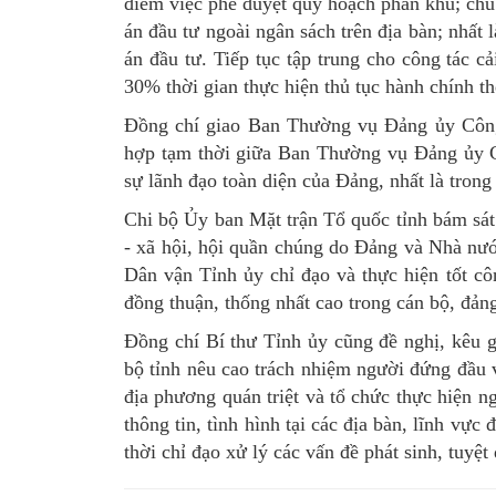
điểm việc phê duyệt quy hoạch phân khu; chủ 
án đầu tư ngoài ngân sách trên địa bàn; nhất 
án đầu tư. Tiếp tục tập trung cho công tác c
30% thời gian thực hiện thủ tục hành chính t
Đồng chí giao Ban Thường vụ Đảng ủy Công 
hợp tạm thời giữa Ban Thường vụ Đảng ủy C
sự lãnh đạo toàn diện của Đảng, nhất là trong 
Chi bộ Ủy ban Mặt trận Tổ quốc tỉnh bám sát 
- xã hội, hội quần chúng do Đảng và Nhà nướ
Dân vận Tỉnh ủy chỉ đạo và thực hiện tốt cô
đồng thuận, thống nhất cao trong cán bộ, đản
Đồng chí Bí thư Tỉnh ủy cũng đề nghị, kêu
bộ tỉnh nêu cao trách nhiệm người đứng đầu và
địa phương quán triệt và tổ chức thực hiện 
thông tin, tình hình tại các địa bàn, lĩnh vực
thời chỉ đạo xử lý các vấn đề phát sinh, tuyệt