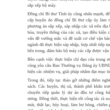
sắp xếp bộ máy.
​Đồng chí Bí thư Tỉnh ủy cũng nhấn mạnh, để t
cấp huyện do đồng chí Bí thư cấp ủy làm t
phương án sắp xếp, sáp nhập các xã trên địa
hóa, truyền thống của các xã, tạo điều kiện
vấn đề vướng mắc và đề xuất cơ chế vận hàn
ngành đã thực hiện sáp nhập, hợp nhất tiếp tụ
bên trong, đảm bảo bộ máy các cấp được vận h
​Bên cạnh việc thực hiện chỉ đạo của trung 
cũng yêu cầu Ban Thường vụ Đảng ủy UBND tỉn
hiện các nhiệm vụ, giải pháp nhằm đạt mục t
Trong đó, tiếp tục tháo gỡ những điểm nghẽ
sách. Các huyện, thị xã, thành phố khẩn trư
chuyển tiếp quản lý dự án đầu tư công b
ương. Đồng thời, thực hiện tốt công tác rà so
mát, thất lạc, hủy hoại, làm hư hỏng, chiếm 