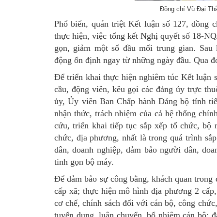
Đồng chí Vũ Đại Thắ
Phổ biến, quán triệt Kết luận số 127, đồng 
thực hiện, việc tổng kết Nghị quyết số 18-N
gọn, giảm một số đầu mối trung gian. Sau 
động ổn định ngay từ những ngày đầu. Qua đó
​Để triển khai thực hiện nghiêm túc Kết luận
cầu, động viên, kêu gọi các đảng ủy trực th
ủy, Ủy viên Ban Chấp hành Đảng bộ tỉnh tiếp
nhận thức, trách nhiệm của cả hệ thống chính 
cứu, triển khai tiếp tục sắp xếp tổ chức, b
chức, địa phương, nhất là trong quá trình sắp
dân, doanh nghiệp, đảm bảo người dân, doan
tinh gọn bộ máy.
Để đảm bảo sự công bằng, khách quan trong q
cấp xã; thực hiện mô hình địa phương 2 cấp, 
cơ chế, chính sách đối với cán bộ, công chức
tuyển dụng, luân chuyển, bổ nhiệm cán bộ; đ