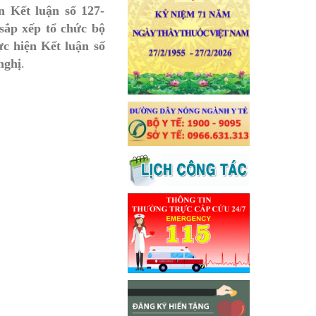
n Kết luận số 127-
 sắp xếp tổ chức bộ
c hiện Kết luận số
nghị
.