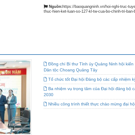
Nguồn:
https://baoquangninh.vn/hoi-nghi-truc-tuyen
thuc-hien-ket-luan-so-127-kl-tw-cua-bo-chinh-tri-ban
Đồng chí Bí thư Tỉnh ủy Quảng Ninh hội kiến B
Dân tộc Choang Quảng Tây
Tổ chức tốt Đại hội Đảng bộ các cấp nhiệm 
Ba nhiệm vụ trọng tâm của Đại hội đảng bộ c
2030
Nhiều công trình thiết thực chào mừng đại h