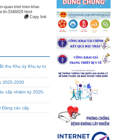
-quan-triet-trien-khai-
-bi-th-3346829.html
Copy link
í thư Khu ủy Khu tự trị
kỳ 2025-2030
ác cấp nhiệm kỳ 2025-
ội Đảng các cấp