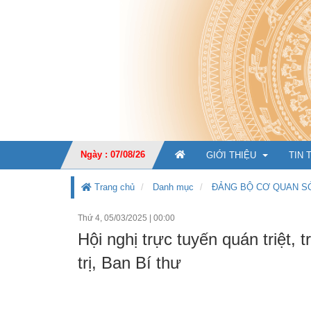
Ngày : 07/08/26
GIỚI THIỆU
TIN 
Trang chủ
Danh mục
ĐẢNG BỘ CƠ QUAN S
Thứ 4, 05/03/2025
|
00:00
GIỚI THIỆU CHUNG
Hội nghị trực tuyến quán triệt,
CHỨC NĂNG, NHIỆM V
trị, Ban Bí thư
TỔ CHỨC BỘ MÁY
Ban Giá
KẾ HOẠCH PHÁT TRIỂ
Văn phò