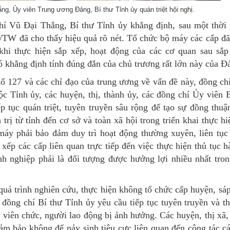
ng, Ủy viên Trung ương Đảng, Bí thư Tỉnh ủy quán triệt hội nghị.
chí Vũ Đại Thắng, Bí thư Tỉnh ủy khẳng định, sau một thời 
Q/TW đã cho thấy hiệu quả rõ nét. Tổ chức bộ máy các cấp đ
khi thực hiện sắp xếp, hoạt động của các cơ quan sau sắp
 khẳng định tính đúng đắn của chủ trương rất lớn này của Đ
 số 127 và các chỉ đạo của trung ương về vấn đề này, đồng ch
uộc Tỉnh ủy, các huyện, thị, thành ủy, các đồng chí Ủy viê
 tục quán triệt, tuyên truyền sâu rộng để tạo sự đồng thuậ
trị từ tỉnh đến cơ sở và toàn xã hội trong triển khai thực h
ộ máy phải bảo đảm duy trì hoạt động thường xuyên, liên tục
 xếp các cấp liên quan trực tiếp đến việc thực hiện thủ tục 
h nghiệp phải là đối tượng được hưởng lợi nhiều nhất trong
uá trình nghiên cứu, thực hiện không tổ chức cấp huyện, sá
đồng chí Bí thư Tỉnh ủy yêu cầu tiếp tục tuyên truyền và th
, viên chức, người lao động bị ảnh hưởng. Các huyện, thị xã
ảm bảo không để nảy sinh tiêu cực liên quan đến công tác cá