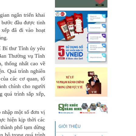
gian ngắn triển khai
ã bước đầu được tinh
 xếp đã đi vào hoạt
ảng.
í Bí thư Tỉnh ủy yêu
n Ban Thường vụ Tỉnh
n, thống nhất cao về
iện. Quá trình nghiên
 của các cơ quan, tổ
hành chính cho người
 quá trình sắp xếp,
p nhập một số đơn vị
ực hiện kịp thời các
, thành phố tạm dừng
GIỚI THIỆU
n bộ trong quá trình