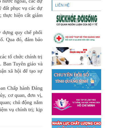
p nước ngoài, các dự
LIÊN HỆ
ỹ đất phục vụ các dự
; thực hiện cắt giảm
y dựng quy chế phối
hố. Qua đó, đảm bảo
ác tổ chức chính trị
h. Ban Tuyên giáo và
uận xã hội để tạo sự
 Ban Chấp hành Đảng
ủy, cơ quan, đơn vị,
n quan; chủ động nắm
iệm vụ chính trị; kịp