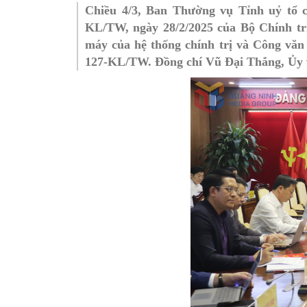
Chiều 4/3, Ban Thường vụ Tỉnh uỷ tổ ch
SƠ ĐỒ TỔ CHỨC BỘ 
Nghiệp 
KL/TW, ngày 28/2/2025 của Bộ Chính trị,
máy của hệ thống chính trị
và Công văn s
LỊCH SỬ Y TẾ QUẢNG
Nghiệp 
127-KL/TW. Đồng chí
Vũ Đại Thắng, Ủy 
QUY CHẾ LÀM VIỆC SỞ
Kế hoạch
Phòng Dâ
Phòng Bả
Cơ quan,