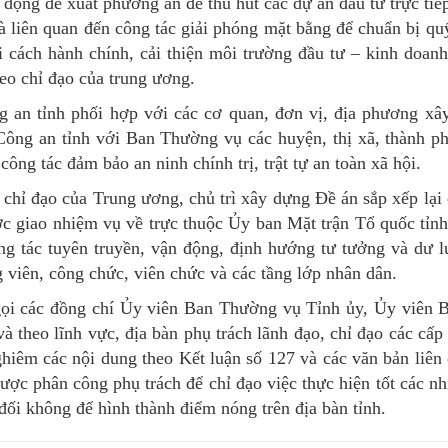
động đề xuất phương án để thu hút các dự án đầu tư trực tiế
là liên quan đến công tác giải phóng mặt bằng để chuẩn bị qu
ải cách hành chính, cải thiện môi trường đầu tư – kinh doanh
heo chỉ đạo của trung ương.
an tỉnh phối hợp với các cơ quan, đơn vị, địa phương xâ
ông an tỉnh với Ban Thường vụ các huyện, thị xã, thành p
công tác đảm bảo an ninh chính trị, trật tự an toàn xã hội.
chỉ đạo của Trung ương, chủ trì xây dựng Đề án sắp xếp lại c
c giao nhiệm vụ về trực thuộc Ủy ban Mặt trận Tổ quốc tỉn
ng tác tuyên truyền, vận động, định hướng tư tưởng và dư l
g viên, công chức, viên chức và các tầng lớp nhân dân.
 gọi các đồng chí Ủy viên Ban Thường vụ Tỉnh ủy, Ủy viên
 theo lĩnh vực, địa bàn phụ trách lãnh đạo, chỉ đạo các cấp 
nghiêm các nội dung theo Kết luận số 127 và các văn bản liê
 được phân công phụ trách để chỉ đạo việc thực hiện tốt các nh
 đối không để hình thành điểm nóng trên địa bàn tỉnh.