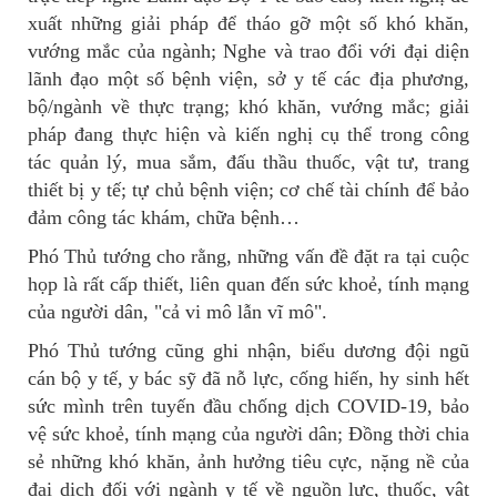
xuất những giải pháp để tháo gỡ một số khó khăn,
vướng mắc của ngành; Nghe và trao đổi với đại diện
lãnh đạo một số bệnh viện, sở y tế các địa phương,
bộ/ngành về thực trạng; khó khăn, vướng mắc; giải
pháp đang thực hiện và kiến nghị cụ thể trong công
tác quản lý, mua sắm, đấu thầu thuốc, vật tư, trang
thiết bị y tế; tự chủ bệnh viện; cơ chế tài chính để bảo
đảm công tác khám, chữa bệnh…
Phó Thủ tướng cho rằng, những vấn đề đặt ra tại cuộc
họp là rất cấp thiết, liên quan đến sức khoẻ, tính mạng
của người dân, "cả vi mô lẫn vĩ mô".
Phó Thủ tướng cũng ghi nhận, biểu dương đội ngũ
cán bộ y tế, y bác sỹ đã nỗ lực, cống hiến, hy sinh hết
sức mình trên tuyến đầu chống dịch COVID-19, bảo
vệ sức khoẻ, tính mạng của người dân; Đồng thời chia
sẻ những khó khăn, ảnh hưởng tiêu cực, nặng nề của
đại dịch đối với ngành y tế về nguồn lực, thuốc, vật