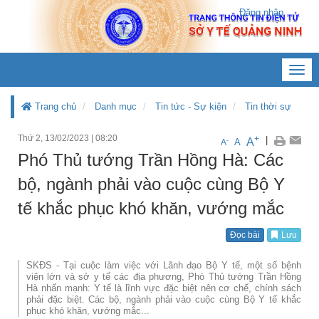
Đăng nhập
Toggl
navig
Trang chủ
Danh mục
Tin tức - Sự kiện
Tin thời sự
Thứ 2, 13/02/2023
|
08:20
+
|
A
-
A
A
Phó Thủ tướng Trần Hồng Hà: Các
bộ, ngành phải vào cuộc cùng Bộ Y
tế khắc phục khó khăn, vướng mắc
Đọc bài
Lưu
SKĐS - Tại cuộc làm việc với Lãnh đạo Bộ Y tế, một số bệnh
viện lớn và sở y tế các địa phương, Phó Thủ tướng Trần Hồng
Hà nhấn mạnh: Y tế là lĩnh vực đặc biệt nên cơ chế, chính sách
phải đặc biệt. Các bộ, ngành phải vào cuộc cùng Bộ Y tế khắc
phục khó khăn, vướng mắc...