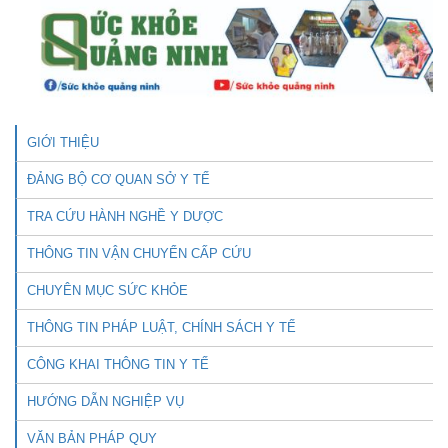
GIỚI THIỆU
ĐẢNG BỘ CƠ QUAN SỞ Y TẾ
TRA CỨU HÀNH NGHỀ Y DƯỢC
THÔNG TIN VẬN CHUYỂN CẤP CỨU
CHUYÊN MỤC SỨC KHỎE
THÔNG TIN PHÁP LUẬT, CHÍNH SÁCH Y TẾ
CÔNG KHAI THÔNG TIN Y TẾ
HƯỚNG DẪN NGHIỆP VỤ
VĂN BẢN PHÁP QUY