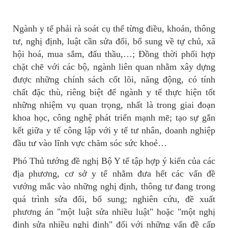
Ngành y tế phải rà soát cụ thể từng điều, khoản, thông
tư, nghị định, luật cần sửa đổi, bổ sung về tự chủ, xã
hội hoá, mua sắm, đấu thầu,…; Đồng thời phối hợp
chặt chẽ với các bộ, ngành liên quan nhằm xây dựng
được những chính sách cốt lõi, năng động, có tính
chất đặc thù, riêng biệt để ngành y tế thực hiện tốt
những nhiệm vụ quan trọng, nhất là trong giai đoạn
khoa học, công nghệ phát triển mạnh mẽ; tạo sự gắn
kết giữa y tế công lập với y tế tư nhân, doanh nghiệp
đầu tư vào lĩnh vực chăm sóc sức khoẻ…
Phó Thủ tướng đề nghị Bộ Y tế tập hợp ý kiến của các
địa phương, cơ sở y tế nhằm đưa hết các vấn đề
vướng mắc vào những nghị định, thông tư đang trong
quá trình sửa đổi, bổ sung; nghiên cứu, đề xuất
phương án "một luật sửa nhiều luật" hoặc "một nghị
định sửa nhiều nghị định" đối với những vấn đề cấp