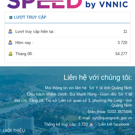
LƯỢT TRUY CẬP
Lượt truy cập hiện tại :
11
Hôm nay :
3.720
Tháng 08 :
54.277
Liên hệ với chúng tôi:
Mọi thông tin xin liên hệ: Sở Y tế tỉnh Quảng Ninh
Chịu trách nhiệm chính:
Bùi Mạnh Hùng - Giám đốc Sở Y tế
Địa chỉ: Tầng 19, Trụ sở Liên cơ quan số 3, phường Hạ Long - tỉnh
Quảng Ninh
Điện thoại: 0203.3825446
E-mail: syt@quangninh.gov.vn
Thống kê truy cập: 3.720
-
Liên kết facebook:
GIỚI THIỆU: