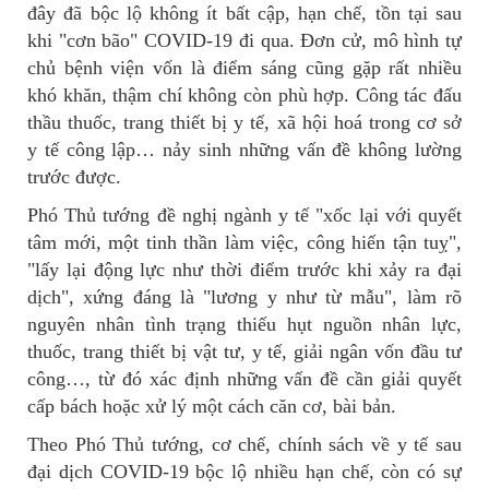
đây đã bộc lộ không ít bất cập, hạn chế, tồn tại sau
khi "cơn bão" COVID-19 đi qua. Đơn cử, mô hình tự
chủ bệnh viện vốn là điểm sáng cũng gặp rất nhiều
khó khăn, thậm chí không còn phù hợp. Công tác đấu
thầu thuốc, trang thiết bị y tế, xã hội hoá trong cơ sở
y tế công lập… nảy sinh những vấn đề không lường
trước được.
Phó Thủ tướng đề nghị ngành y tế "xốc lại với quyết
tâm mới, một tinh thần làm việc, công hiến tận tuỵ",
"lấy lại động lực như thời điểm trước khi xảy ra đại
dịch", xứng đáng là "lương y như từ mẫu", làm rõ
nguyên nhân tình trạng thiếu hụt nguồn nhân lực,
thuốc, trang thiết bị vật tư, y tế, giải ngân vốn đầu tư
công…, từ đó xác định những vấn đề cần giải quyết
cấp bách hoặc xử lý một cách căn cơ, bài bản.
Theo Phó Thủ tướng, cơ chế, chính sách về y tế sau
đại dịch COVID-19 bộc lộ nhiều hạn chế, còn có sự