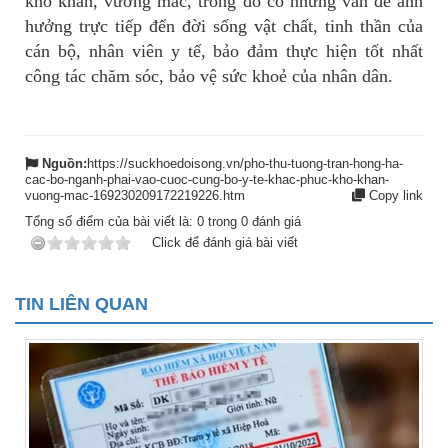
khó khăn, vướng mắc, trong đó có những vấn đề ảnh
hưởng trực tiếp đến đời sống vật chất, tinh thần của
cán bộ, nhân viên y tế, bảo đảm thực hiện tốt nhất
công tác chăm sóc, bảo vệ sức khoẻ của nhân dân.
Nguồn:
https://suckhoedoisong.vn/pho-thu-tuong-tran-hong-ha-
cac-bo-nganh-phai-vao-cuoc-cung-bo-y-te-khac-phuc-kho-khan-
vuong-mac-169230209172219226.htm
Copy link
Tổng số điểm của bài viết là:
0
trong
0
đánh giá
Click để đánh giá bài viết
TIN LIÊN QUAN