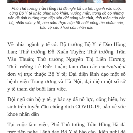
Phó Thủ tướng Trần Hồng Hà đề nghị tất cả bộ, ngành vào cuộc
cùng Bộ Y tế khắc phục khó khăn, vướng mắc, trong đó có những
vấn đề ảnh hưởng trực tiếp đến đời sống vật chất, tinh thần của cán
bộ, nhân viên y tế, bảo đảm thực hiện tốt nhất công tác chăm sóc,
bảo vệ sức khoẻ của nhân dân
Về phía ngành y tế có: Bộ trưởng Bộ Y tế Đào Hồng
Lan; Thứ trưởng Đỗ Xuân Tuyên; Thứ trưởng Trần
Văn Thuấn; Thứ trưởng Nguyễn Thị Liên Hương;
Thứ trưởng Lê Đức Luận; lãnh đạo các cục/vụ/viện/
đơn vị trực thuộc Bộ Y tế; Đại diện lãnh đạo một số
bệnh viện Trung ương và Hà Nội; đại diện một số sở
y tế tham dự buổi làm việc.
Đội ngũ cán bộ y tế, y bác sỹ đã nỗ lực, cống hiến, hy
sinh trên tuyến đầu chống dịch COVID-19, bảo vệ sức
khoẻ nhân dân
Tại cuộc làm việc, Phó Thủ tướng Trần Hồng Hà đã
trực tiếp nghe Lãnh đạo Bộ Y tế báo cáo, kiến nghị đề