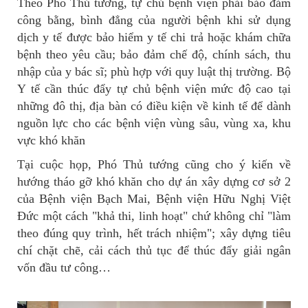
Theo Phó Thủ tướng, tự chủ bệnh viện phải bảo đảm
công bằng, bình đẳng của người bệnh khi sử dụng
dịch y tế được bảo hiểm y tế chi trả hoặc khám chữa
bệnh theo yêu cầu; bảo đảm chế độ, chính sách, thu
nhập của y bác sĩ; phù hợp với quy luật thị trường. Bộ
Y tế cần thúc đẩy tự chủ bệnh viện mức độ cao tại
những đô thị, địa bàn có điều kiện về kinh tế để dành
nguồn lực cho các bệnh viện vùng sâu, vùng xa, khu
vực khó khăn
Tại cuộc họp, Phó Thủ tướng cũng cho ý kiến về
hướng tháo gỡ khó khăn cho dự án xây dựng cơ sở 2
của Bệnh viện Bạch Mai, Bệnh viện Hữu Nghị Việt
Đức một cách "khả thi, linh hoạt" chứ không chỉ "làm
theo đúng quy trình, hết trách nhiệm"; xây dựng tiêu
chí chặt chẽ, cải cách thủ tục để thúc đẩy giải ngân
vốn đầu tư công…