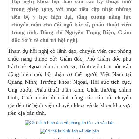
Hội nghị khoa học báo cáo các kỹ thuật mới
trong ghép tạng, với mục tiêu cập nhật những
tiến bộ y học hiện đại, tăng cường năng lực
chuyên môn cho đội ngũ bác sĩ, phẫu thuật viên
trong tỉnh. Đồng chí Nguyễn Trọng Diện, Giám
đốc Sở Y tế chủ trì hội nghị.
Tham dự hội nghị có lãnh đạo, chuyên viên các phòng
chức năng thuộc Sở; Giám đốc, Phó Giám đốc phụ
trách hệ Ngoại của các đơn vị; thành viên Chi hội Vận
động hiến mô, bộ phận cơ thể người Việt Nam tại
Quảng Ninh; Trưởng khoa: Ngoại, Hồi sức tích cực,
Ung bướu, Phẫu thuật thần kinh, Chấn thương chỉnh
hình, Chẩn đoán hình ảnh cùng các cán bộ, chuyên
gia đến từ bệnh viện chuyên khoa và đa khoa khu vực
trên địa bàn tỉnh.