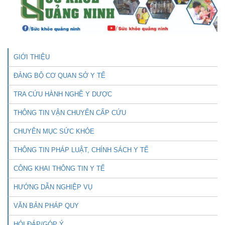
GIỚI THIỆU
ĐẢNG BỘ CƠ QUAN SỞ Y TẾ
TRA CỨU HÀNH NGHỀ Y DƯỢC
THÔNG TIN VẬN CHUYỂN CẤP CỨU
CHUYÊN MỤC SỨC KHỎE
THÔNG TIN PHÁP LUẬT, CHÍNH SÁCH Y TẾ
CÔNG KHAI THÔNG TIN Y TẾ
HƯỚNG DẪN NGHIỆP VỤ
VĂN BẢN PHÁP QUY
HỎI ĐÁP/GÓP Ý