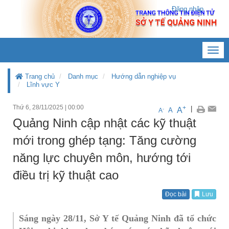
Đăng nhập
Toggl
navig
Trang chủ
Danh mục
Hướng dẫn nghiệp vụ
Lĩnh vực Y
Thứ 6, 28/11/2025
|
00:00
+
|
A
-
A
A
Quảng Ninh cập nhật các kỹ thuật
mới trong ghép tạng: Tăng cường
năng lực chuyên môn, hướng tới
điều trị kỹ thuật cao
Đọc bài
Lưu
Sáng ngày 28/11, Sở Y tế Quảng Ninh đã tổ chức