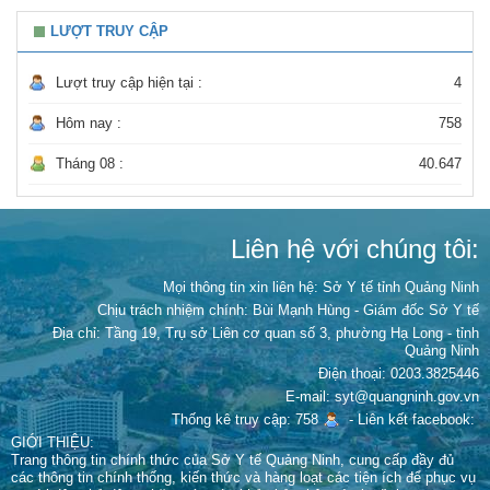
LƯỢT TRUY CẬP
Lượt truy cập hiện tại :
4
Hôm nay :
758
Tháng 08 :
40.647
Liên hệ với chúng tôi:
Mọi thông tin xin liên hệ: Sở Y tế tỉnh Quảng Ninh
Chịu trách nhiệm chính:
Bùi Mạnh Hùng - Giám đốc Sở Y tế
Địa chỉ: Tầng 19, Trụ sở Liên cơ quan số 3, phường Hạ Long - tỉnh
Quảng Ninh
Điện thoại: 0203.3825446
E-mail: syt@quangninh.gov.vn
Thống kê truy cập: 758
-
Liên kết facebook:
GIỚI THIỆU:
Trang thông tin chính thức của Sở Y tế Quảng Ninh, cung cấp đầy đủ
các thông tin chính thống, kiến thức và hàng loạt các tiện ích để phục vụ