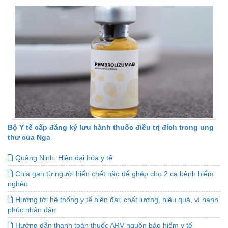
Bộ Y tế cấp đăng ký lưu hành thuốc điều trị đích trong ung
thư của Nga
Quảng Ninh: Hiện đại hóa y tế
Chia gan từ người hiến chết não để ghép cho 2 ca bệnh hiểm
nghèo
Hướng tới hệ thống y tế hiện đại, chất lượng, hiệu quả, vì hạnh
phúc nhân dân
Hướng dẫn thanh toán thuốc ARV nguồn bảo hiểm y tế