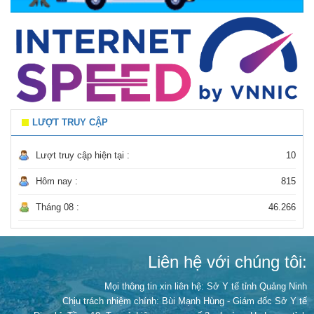
LƯỢT TRUY CẬP
Lượt truy cập hiện tại :
10
Hôm nay :
815
Tháng 08 :
46.266
Liên hệ với chúng tôi:
Mọi thông tin xin liên hệ: Sở Y tế tỉnh Quảng Ninh
Chịu trách nhiệm chính:
Bùi Mạnh Hùng - Giám đốc Sở Y tế