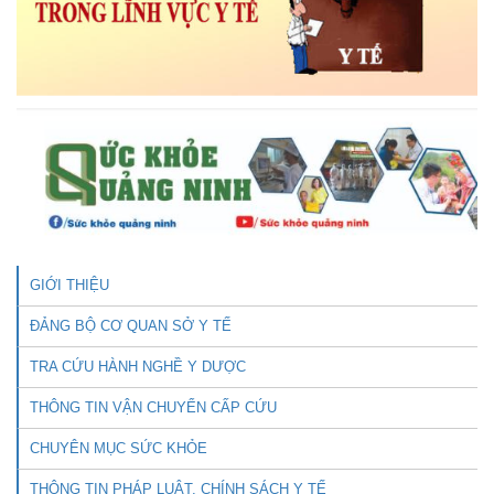
GIỚI THIỆU
ĐẢNG BỘ CƠ QUAN SỞ Y TẾ
TRA CỨU HÀNH NGHỀ Y DƯỢC
THÔNG TIN VẬN CHUYỂN CẤP CỨU
CHUYÊN MỤC SỨC KHỎE
THÔNG TIN PHÁP LUẬT, CHÍNH SÁCH Y TẾ