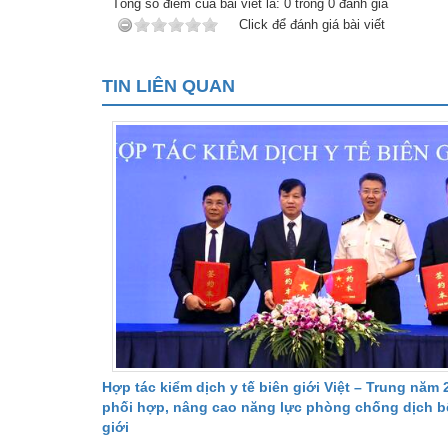
Tổng số điểm của bài viết là:
0
trong
0
đánh giá
Click để đánh giá bài viết
TIN LIÊN QUAN
Hợp tác kiểm dịch y tế biên giới Việt – Trung năm 
phối hợp, nâng cao năng lực phòng chống dịch b
giới