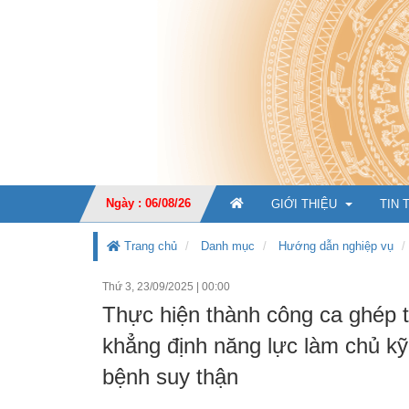
Ngày : 06/08/26
GIỚI THIỆU
TIN 
Trang chủ
Danh mục
Hướng dẫn nghiệp vụ
Thứ 3, 23/09/2025
|
00:00
GIỚI THIỆU CHUNG
Thực hiện thành công ca ghép t
CHỨC NĂNG, NHIỆM V
khẳng định năng lực làm chủ kỹ
TỔ CHỨC BỘ MÁY
Ban Giá
bệnh suy thận
KẾ HOẠCH PHÁT TRIỂ
Văn phò