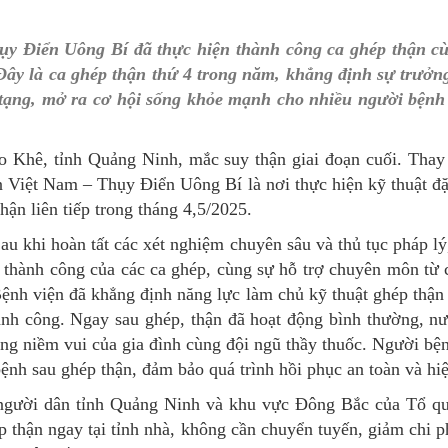
MÁY
vụ Y
Bảo hiểm Y tế
Hiên mô, tạng
ụy Điển Uông Bí đã thực hiện thành công ca ghép thận c
 NINH
vụ Dược
Phòng chống tệ nạn xã hội
Đây là ca ghép thận thứ 4 trong năm, khẳng định sự trưởn
 tạng, mở ra cơ hội sống khỏe mạnh cho nhiều người bệnh
 Y TẾ
 tài chính
An toàn vệ sinh thực phẩm
n số và Phát triển
Khám chữa bệnh
o Khê, tỉnh Quảng Ninh, mắc suy thận giai đoạn cuối. Thay 
ện Việt Nam – Thụy Điển Uông Bí là nơi thực hiện kỹ thuật đặ
o trợ xã hội và Trẻ em
Dược và Mỹ phẩm
hận liên tiếp trong tháng 4,5/2025.
 đơn vị trực thuộc
Phòng bệnh
au khi hoàn tất các xét nghiệm chuyên sâu và thủ tục pháp lý
u thành công của các ca ghép, cùng sự hỗ trợ chuyên môn từ
Tài chính kế toán
Bệnh viện đã khẳng định năng lực làm chủ kỹ thuật ghép thận
Trang thiết bị y tế
ành công. Ngay sau ghép, thận đã hoạt động bình thường, nướ
ong niềm vui của gia đình cùng đội ngũ thầy thuốc. Người bện
Tổ chức cán bộ
 bệnh sau ghép thận, đảm bảo quá trình hồi phục an toàn và hi
Giám định
i người dân tỉnh Quảng Ninh và khu vực Đông Bắc của Tổ q
p thận ngay tại tỉnh nhà, không cần chuyển tuyến, giảm chi p
Nghiên cứu KH & CNTT