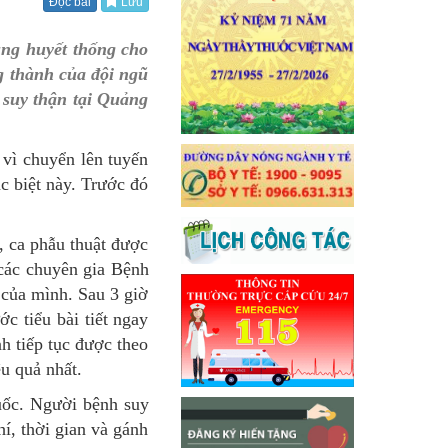
Đọc bài
Lưu
ùng huyết thống cho
g thành của đội ngũ
 suy thận tại Quảng
vì chuyển lên tuyến
c biệt này. Trước đó
, ca phẫu thuật được
 các chuyên gia Bệnh
 của mình. Sau 3 giờ
c tiểu bài tiết ngay
h tiếp tục được theo
ệu quả nhất.
uốc. Người bệnh suy
hí, thời gian và gánh