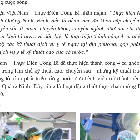
ng cuộc sống.
ện Việt Nam – Thụy Điển Uông Bí nhấn mạnh:
“Thực hiện N
nh Quảng Ninh, Bệnh viện là bệnh viện đa khoa cấp chuyên 
uyên sâu ở nhiều chuyên khoa, chuyên ngành như nối chi th
cắt khối tá tụy… và đặc biệt là thực hiện thành công 4 ca gh
bộ các kỹ thuật dịch vụ y tế ngay tại địa phương, góp phầ
ịch vụ y tế kỹ thuật cao của cả nước.”
Nam – Thụy Điển Uông Bí đã thực hiện thành công 4 ca ghép 
trong làm chủ kỹ thuật cao, chuyên sâu – những kỹ thuật trướ
g lộ trình phát triển, từng bước đưa bệnh viện trở thành bện
h Quảng Ninh. Đây cũng là hoạt động thiết thực chào mừng Đ
0.
4