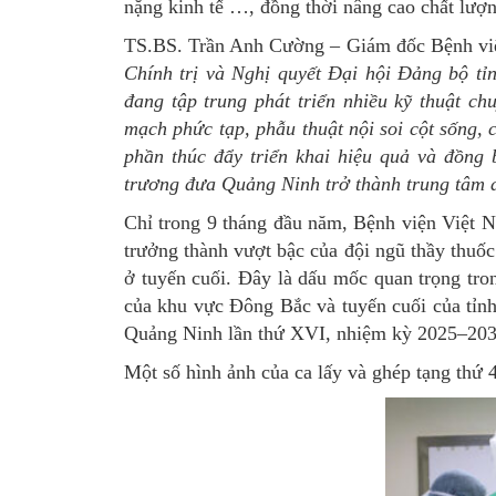
nặng kinh tế …, đồng thời nâng cao chất lượ
TS.BS. Trần Anh Cường – Giám đốc Bệnh vi
Chính trị và Nghị quyết Đại hội Đảng bộ tỉ
đang tập trung phát triển nhiều kỹ thuật ch
mạch phức tạp, phẫu thuật nội soi cột sống, 
phần thúc đẩy triển khai hiệu quả và đồng 
trương đưa Quảng Ninh trở thành trung tâm d
Chỉ trong 9 tháng đầu năm, Bệnh viện Việt 
trưởng thành vượt bậc của đội ngũ thầy thuốc 
ở tuyến cuối. Đây là dấu mốc quan trọng tron
của khu vực Đông Bắc và tuyến cuối của tỉn
Quảng Ninh lần thứ XVI, nhiệm kỳ 2025–203
Một số hình ảnh của ca lấy và ghép tạng thứ 