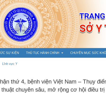
TỨC SỰ KIỆN
THỦ TỤC HÀNH CHÍNH
CHUYÊN MỤC SỨC KH
Lĩnh vực Y
Y Dược cổ truyền
Cẩm nang phòng chống 
hận thứ 4, bệnh viện Việt Nam – Thụy điể
Ụ
Dân số, Bà mẹ - Trẻ em
An toàn tiêm chủng vắc 
 thuật chuyên sâu, mở rộng cơ hội điều tr
m đốc
Bảo trợ xã hội
Hướng dẫn tiêm cho trẻ t
N
ng
Tổ chức cán bộ, Thi đua khen thưởng
Chuyện cùng bác sỹ