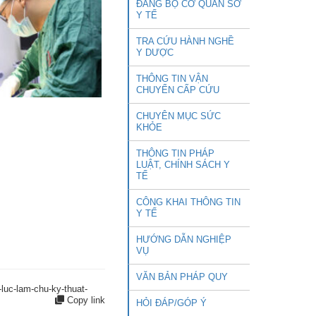
ĐẢNG BỘ CƠ QUAN SỞ
Y TẾ
TRA CỨU HÀNH NGHỀ
Y DƯỢC
THÔNG TIN VẬN
CHUYỂN CẤP CỨU
CHUYÊN MỤC SỨC
KHỎE
THÔNG TIN PHÁP
LUẬT, CHÍNH SÁCH Y
TẾ
CÔNG KHAI THÔNG TIN
Y TẾ
HƯỚNG DẪN NGHIỆP
VỤ
VĂN BẢN PHÁP QUY
luc-lam-chu-ky-thuat-
Copy link
HỎI ĐÁP/GÓP Ý