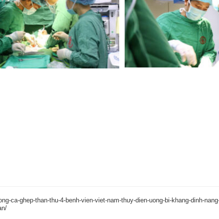
ong-ca-ghep-than-thu-4-benh-vien-viet-nam-thuy-dien-uong-bi-khang-dinh-nang-
an/