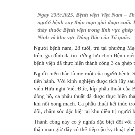
SƠ ĐỒ TỔ CHỨC BỘ 
Nghiệp 
Ngày 23/9/2025, Bệnh viện Việt Nam – Th
LỊCH SỬ Y TẾ QUẢNG
Nghiệp 
người bệnh suy thận mạn giai đoạn cuối. 
thầy thuốc Bệnh viện trong lĩnh vực ghép
QUY CHẾ LÀM VIỆC SỞ
Kế hoạch
Ninh và khu vực Đông Bắc của Tổ quốc.
Phòng Dâ
Người bệnh nam, 28 tuổi, trú tại phường Mạ
trên, gia đình đã tin tưởng lựa chọn Bệnh vi
Phòng Bả
bệnh viện đã thực hiện thành công 3 ca ghép t
Cơ quan,
Người hiến thận là mẹ ruột của người bệnh. S
tiến hành. Với kinh nghiệm được tích lũy sa
viện Hữu nghị Việt Đức, kíp phẫu thuật của 
đồng hồ, ca phẫu thuật đã được thực hiện th
khi nối xong mạch. Ca phẫu thuật kết thúc tr
dõi, chăm sóc đặc biệt tại khu điều trị người
Thành công này có ý nghĩa đặc biệt đối vớ
thận mạn giờ đây có thể tiếp cận kỹ thuật ghé