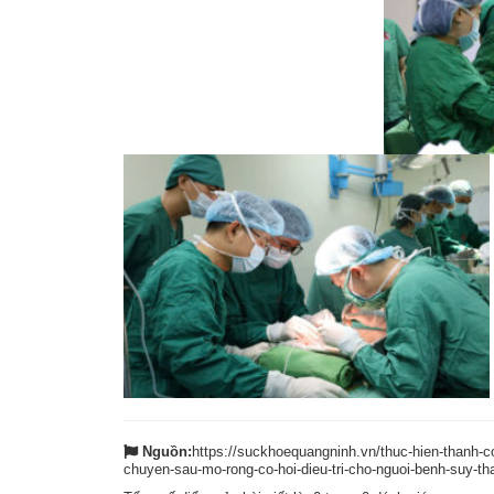
Nguồn:
https://suckhoequangninh.vn/thuc-hien-thanh-c
chuyen-sau-mo-rong-co-hoi-dieu-tri-cho-nguoi-benh-suy-th