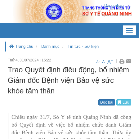
Đăng nhập
Toggl
navig
Trang chủ
Danh mục
Tin tức - Sự kiện
Thứ 4, 31/07/2024
|
15:22
+
|
A
-
A
A
Trao Quyết định điều động, bổ nhiệm
Giám đốc Bệnh viện Bảo vệ sức
khỏe tâm thần
Đọc bài
Lưu
Chiều ngày 31/7, Sở Y tế tỉnh Quảng Ninh đã công
bố Quyết định về việc bổ nhiệm chức danh Giám
đốc Bệnh viện Bảo vệ sức khỏe tâm thần. Thừa ủy