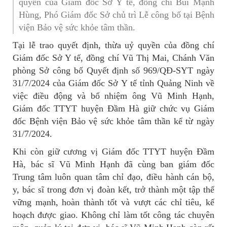
quyền của Giám đốc Sở Y tế, đồng chí Bùi Mạnh
Hùng, Phó Giám đốc Sở chủ trì Lễ công bố tại Bệnh
viện Bảo vệ sức khỏe tâm thần.
Tại lễ trao quyết định, thừa uỷ quyền của đồng chí
Giám đốc Sở Y tế, đồng chí Vũ Thị Mai, Chánh Văn
phòng Sở công bố Quyết định số 969/QĐ-SYT ngày
31/7/2024 của Giám đốc Sở Y tế tỉnh Quảng Ninh về
việc điều động và bổ nhiệm ông Vũ Minh Hạnh,
Giám đốc TTYT huyện Đầm Hà giữ chức vụ Giám
đốc Bệnh viện Bảo vệ sức khỏe tâm thần kể từ ngày
31/7/2024.
Khi còn giữ cương vị Giám đốc TTYT huyện Đầm
Hà, bác sĩ Vũ Minh Hạnh đã cùng ban giám đốc
Trung tâm luôn quan tâm chỉ đạo, điều hành cán bộ,
y, bác sĩ trong đơn vị đoàn kết, trở thành một tập thể
vững mạnh, hoàn thành tốt và vượt các chỉ tiêu, kế
hoạch được giao. Không chỉ làm tốt công tác chuyên