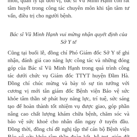
môn, quản lý tại đơn vị, bác sĩ Vũ Minh Hạnh còn rất
tâm huyết trong công tác chuyên môn khi tận tâm tư
vấn, điều trị cho người bệnh.
Bác sĩ Vũ Minh Hạnh vui mừng nhận quyết định của
Sở Y tế
Cũng tại buổi lễ, đồng chí Phó Giám đốc Sở Y tế ghi
nhận, đánh giá cao năng lực công tác và những đóng
góp của Bác sĩ Vũ Minh Hạnh trong quá trình công
tác dưới chức vụ Giám đốc TTYT huyện Đầm Hà.
Đồng chí chúc mừng và bày tỏ sự tin tưởng với
cương vị mới tân giám đốc Bệnh viện Bảo vệ sức
khỏe tâm thần sẽ phát huy năng lực, trí tuệ, sức sáng
tạo để hoàn thành tốt nhiệm vụ được giao, góp phần
nâng cao chất lượng khám chữa bệnh, chăm sóc và
bảo vệ sức khoẻ cho nhân dân ngay ở tuyến đầu.
Đồng thời, đồng chí đề nghị tập thể cán bộ Bệnh viện
Bảo vệ sức khỏe tâm thần đoàn kết, hỗ trợ, giúp đỡ