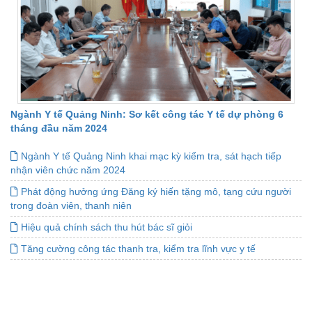
Ngành Y tế Quảng Ninh: Sơ kết công tác Y tế dự phòng 6
tháng đầu năm 2024
Ngành Y tế Quảng Ninh khai mạc kỳ kiểm tra, sát hạch tiếp
nhận viên chức năm 2024
Phát động hưởng ứng Đăng ký hiến tặng mô, tạng cứu người
trong đoàn viên, thanh niên
Hiệu quả chính sách thu hút bác sĩ giỏi
Tăng cường công tác thanh tra, kiểm tra lĩnh vực y tế