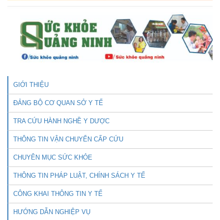
GIỚI THIỆU
ĐẢNG BỘ CƠ QUAN SỞ Y TẾ
TRA CỨU HÀNH NGHỀ Y DƯỢC
THÔNG TIN VẬN CHUYỂN CẤP CỨU
CHUYÊN MỤC SỨC KHỎE
THÔNG TIN PHÁP LUẬT, CHÍNH SÁCH Y TẾ
CÔNG KHAI THÔNG TIN Y TẾ
HƯỚNG DẪN NGHIỆP VỤ