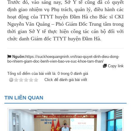
Trước đó, vào sáng nay, Sở Y tế cũng đã có quyết
định giao nhiệm vụ Phụ trách, quản lý, điều hành các
hoạt động của TTYT huyện Đầm Hà cho Bác sĩ CKI
Nguyễn Văn Quảng – Phó Giám Đốc Trung tâm trong
thời gian Sở Y tế thực hiện công tác cán bộ đối với
chức danh Giám đốc TTYT huyện Đầm Hà.
Nguồn:
https://suckhoequangninh.vn/trao-quyet-dinh-dieu-dong-
bo-nhiem-giam-doc-benh-vien-bao-ve-suc-khoe-tam-than/
Copy link
Tổng số điểm của bài viết là:
0
trong
0
đánh giá
Click để đánh giá bài viết
TIN LIÊN QUAN