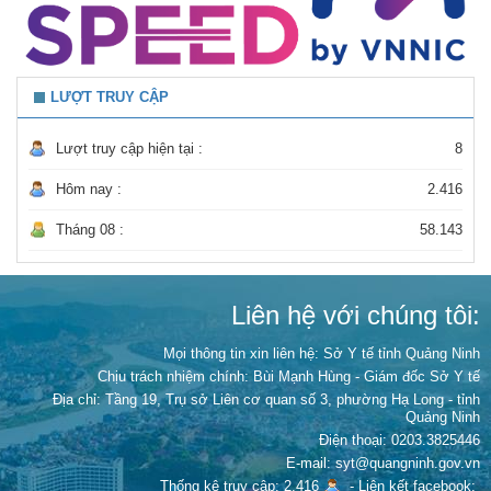
LƯỢT TRUY CẬP
Lượt truy cập hiện tại :
8
Hôm nay :
2.416
Tháng 08 :
58.143
Liên hệ với chúng tôi:
Mọi thông tin xin liên hệ: Sở Y tế tỉnh Quảng Ninh
Chịu trách nhiệm chính:
Bùi Mạnh Hùng - Giám đốc Sở Y tế
Địa chỉ: Tầng 19, Trụ sở Liên cơ quan số 3, phường Hạ Long - tỉnh
Quảng Ninh
Điện thoại: 0203.3825446
E-mail: syt@quangninh.gov.vn
Thống kê truy cập: 2.416
-
Liên kết facebook: