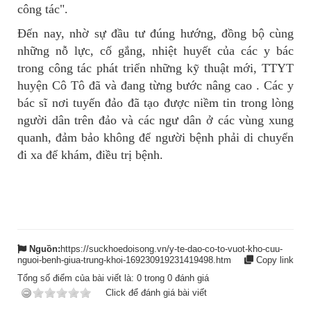
công tác".
Đến nay, nhờ sự đầu tư đúng hướng, đồng bộ cùng
những nỗ lực, cố gắng, nhiệt huyết của các y bác
trong công tác phát triển những kỹ thuật mới, TTYT
huyện Cô Tô đã và đang từng bước nâng cao . Các y
bác sĩ nơi tuyến đảo đã tạo được niềm tin trong lòng
người dân trên đảo và các ngư dân ở các vùng xung
quanh, đảm bảo không để người bệnh phải di chuyển
đi xa để khám, điều trị bệnh.
Nguồn:
https://suckhoedoisong.vn/y-te-dao-co-to-vuot-kho-cuu-
nguoi-benh-giua-trung-khoi-169230919231419498.htm
Copy link
Tổng số điểm của bài viết là:
0
trong
0
đánh giá
Click để đánh giá bài viết