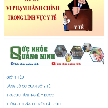
GIỚI THIỆU
ĐẢNG BỘ CƠ QUAN SỞ Y TẾ
TRA CỨU HÀNH NGHỀ Y DƯỢC
THÔNG TIN VẬN CHUYỂN CẤP CỨU