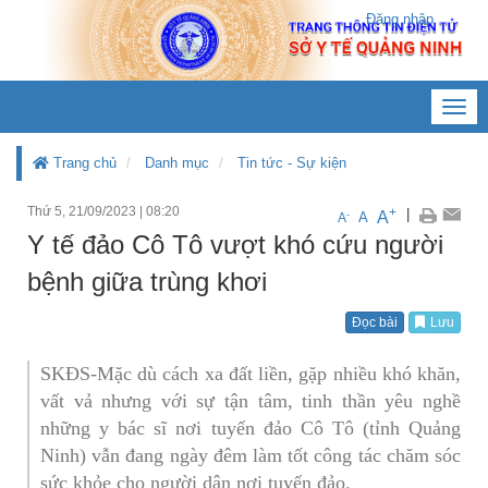
Đăng nhập
Toggl
navig
Trang chủ
Danh mục
Tin tức - Sự kiện
Thứ 5, 21/09/2023
|
08:20
+
|
A
-
A
A
Y tế đảo Cô Tô vượt khó cứu người
bệnh giữa trùng khơi
Đọc bài
Lưu
SKĐS-Mặc dù cách xa đất liền, gặp nhiều khó khăn,
vất vả nhưng với sự tận tâm, tinh thần yêu nghề
những y bác sĩ nơi tuyến đảo Cô Tô (tỉnh Quảng
Ninh) vẫn đang ngày đêm làm tốt công tác chăm sóc
sức khỏe cho người dân nơi tuyến đảo.