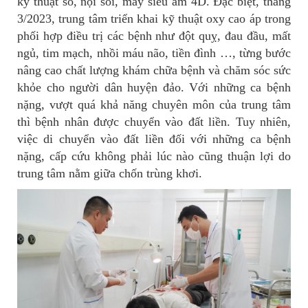
kỹ thuật số, nội soi, máy siêu âm 4D. Đặc biệt, tháng
3/2023, trung tâm triển khai kỹ thuật oxy cao áp trong
phối hợp điều trị các bệnh như đột quỵ, đau đầu, mất
ngủ, tim mạch, nhồi máu não, tiền đình …, từng bước
nâng cao chất lượng khám chữa bệnh và chăm sóc sức
khỏe cho người dân huyện đảo. Với những ca bệnh
nặng, vượt quá khả năng chuyên môn của trung tâm
thì bệnh nhân được chuyển vào đất liền. Tuy nhiên,
việc di chuyển vào đất liền đối với những ca bệnh
nặng, cấp cứu không phải lúc nào cũng thuận lợi do
trung tâm nằm giữa chốn trùng khơi.