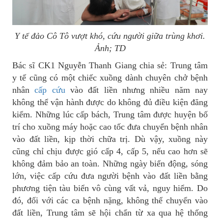
Y tế đảo Cô Tô vượt khó, cứu người giữa trùng khơi.
Ảnh; TD
Bác sĩ CK1 Nguyễn Thanh Giang chia sẻ: Trung tâm
y tế cũng có một chiếc xuồng dành chuyên chở bệnh
nhân
cấp cứu
vào đất liền nhưng nhiều năm nay
không thể vận hành được do không đủ điều kiện đăng
kiểm. Những lúc cấp bách, Trung tâm được huyện bố
trí cho xuồng máy hoặc cao tốc đưa chuyển bệnh nhân
vào đất liền, kịp thời chữa trị. Dù vậy, xuồng này
cũng chỉ chịu được gió cấp 4, cấp 5, nếu cao hơn sẽ
không đảm bảo an toàn. Những ngày biển động, sóng
lớn, việc cấp cứu đưa người bệnh vào đất liền bằng
phương tiện tàu biển vô cùng vất vả, nguy hiểm. Do
đó, đối với các ca bệnh nặng, không thể chuyển vào
đất liền, Trung tâm sẽ hội chẩn từ xa qua hệ thống