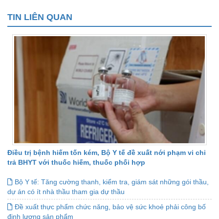
TIN LIÊN QUAN
Điều trị bệnh hiếm tốn kém, Bộ Y tế đề xuất nới phạm vi chi
trả BHYT với thuốc hiếm, thuốc phối hợp
Bộ Y tế: Tăng cường thanh, kiểm tra, giám sát những gói thầu,
dự án có ít nhà thầu tham gia dự thầu
Đề xuất thực phẩm chức năng, bảo vệ sức khoẻ phải công bố
định lượng sản phẩm