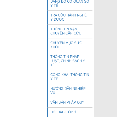
ĐẢNG BỘ CƠ QUAN SỞ
Y TẾ
TRA CỨU HÀNH NGHỀ
Y DƯỢC
THÔNG TIN VẬN
CHUYỂN CẤP CỨU
CHUYÊN MỤC SỨC
KHỎE
THÔNG TIN PHÁP
LUẬT, CHÍNH SÁCH Y
TẾ
CÔNG KHAI THÔNG TIN
Y TẾ
HƯỚNG DẪN NGHIỆP
VỤ
VĂN BẢN PHÁP QUY
HỎI ĐÁP/GÓP Ý