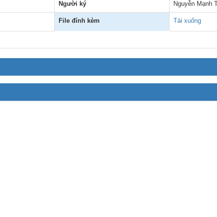
Người ký
Nguyễn Mạnh 
MÁY
vụ Y
Bảo hiểm Y tế
Hiên mô, tạng
File đính kèm
Tải xuống
 NINH
vụ Dược
Phòng chống tệ nạn xã hội
 Y TẾ
 tài chính
An toàn vệ sinh thực phẩm
n số và Phát triển
Khám chữa bệnh
o trợ xã hội và Trẻ em
Dược và Mỹ phẩm
 đơn vị trực thuộc
Phòng bệnh
Tài chính kế toán
Trang thiết bị y tế
Tổ chức cán bộ
Giám định
Nghiên cứu KH & CNTT