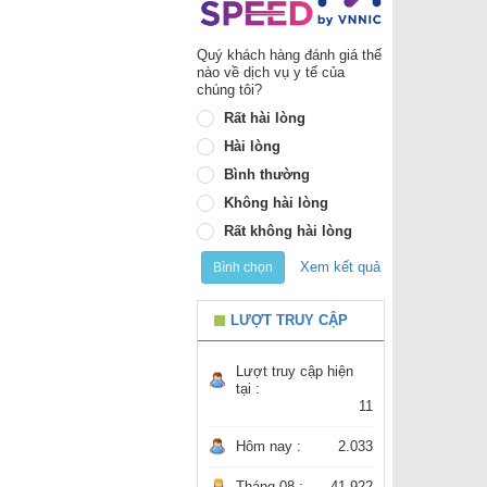
Quý khách hàng đánh giá thế
nào về dịch vụ y tế của
chúng tôi?
Rất hài lòng
Hài lòng
Bình thường
Không hài lòng
Rất không hài lòng
Xem kết quả
Bình chọn
LƯỢT TRUY CẬP
Lượt truy cập hiện
tại :
11
Hôm nay :
2.033
Tháng 08 :
41.922