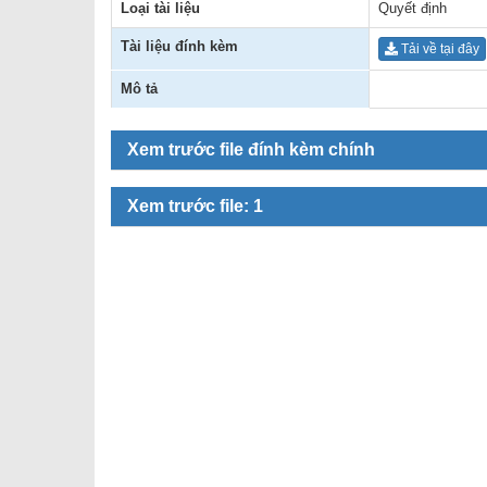
Loại tài liệu
Quyết định
SƠ ĐỒ TỔ CHỨC BỘ 
Nghiệp 
Tài liệu đính kèm
Tải về tại đây
LỊCH SỬ Y TẾ QUẢNG
Nghiệp 
Mô tả
QUY CHẾ LÀM VIỆC SỞ
Kế hoạch
Xem trước file đính kèm chính
Phòng Dâ
Phòng Bả
Xem trước file: 1
Cơ quan,