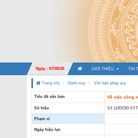
Ngày : 07/08/26
GIỚI THIỆU
TIN 
Trang chủ
Danh mục
Văn bản pháp quy
Tiêu đề văn bản
GIỚI THIỆU CHUNG
Về việc công 
Số hiệu
Số 1180/QĐ-SYT
CHỨC NĂNG, NHIỆM V
Phạm vi
TỔ CHỨC BỘ MÁY
Ban Giá
Ngày hiệu lực
KẾ HOẠCH PHÁT TRIỂ
Văn phò