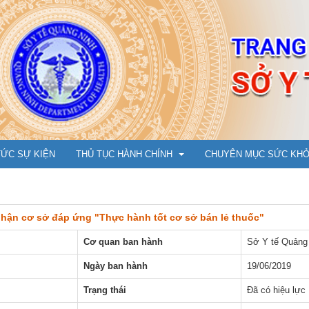
TỨC SỰ KIỆN
THỦ TỤC HÀNH CHÍNH
CHUYÊN MỤC SỨC KH
nhận cơ sở đáp ứng "Thực hành tốt cơ sở bán lẻ thuốc"
Y Dược cổ truyền
Cẩm nang phòng chống 
Cơ quan ban hành
Sở Y tế Quảng
Ụ
Dân số, Bà mẹ - Trẻ em
An toàn tiêm chủng vắc 
Ngày ban hành
19/06/2019
m đốc
Bảo trợ xã hội
Hướng dẫn tiêm cho trẻ t
Trạng thái
Đã có hiệu lực
N
ng
Tổ chức cán bộ, Thi đua khen thưởng
Chuyện cùng bác sỹ