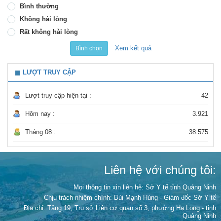
Bình thường
Không hài lòng
Rất không hài lòng
Xem kết quả
Bình chọn
LƯỢT TRUY CẬP
Lượt truy cập hiện tại :
42
Hôm nay :
3.921
Tháng 08 :
38.575
Liên hệ với chúng tôi:
Mọi thông tin xin liên hệ: Sở Y tế tỉnh Quảng Ninh
Chịu trách nhiệm chính:
Bùi Mạnh Hùng - Giám đốc Sở Y tế
Địa chỉ: Tầng 19, Trụ sở Liên cơ quan số 3, phường Hạ Long - tỉnh
Quảng Ninh