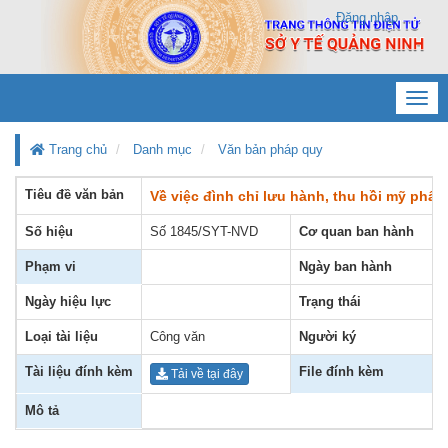
Đăng nhập
Toggl
navig
Trang chủ
Danh mục
Văn bản pháp quy
Tiêu đề văn bản
Về việc đình chỉ lưu hành, thu hồi mỹ phẩ
Số hiệu
Số 1845/SYT-NVD
Cơ quan ban hành
Phạm vi
Ngày ban hành
Ngày hiệu lực
Trạng thái
Loại tài liệu
Công văn
Người ký
Tài liệu đính kèm
File đính kèm
Tải về tại đây
Mô tả