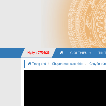
Ngày : 07/08/26
GIỚI THIỆU
TIN 
Trang chủ
Chuyên mục sức khỏe
Chuyện cùn
GIỚI THIỆU CHUNG
CHỨC NĂNG, NHIỆM V
TỔ CHỨC BỘ MÁY
Ban Giá
KẾ HOẠCH PHÁT TRIỂ
Văn phò