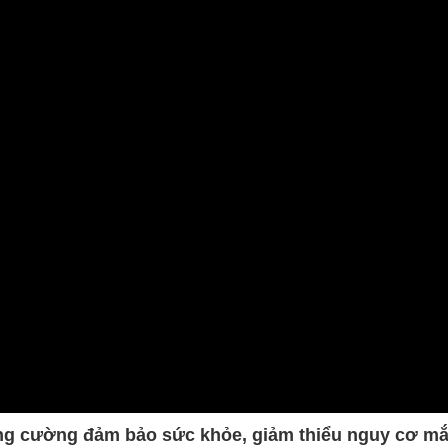
MÁY
vụ Y
Bảo hiểm Y tế
Hiên mô, tạng
 NINH
vụ Dược
Phòng chống tệ nạn xã hội
 Y TẾ
 tài chính
An toàn vệ sinh thực phẩm
n số và Phát triển
Khám chữa bệnh
o trợ xã hội và Trẻ em
Dược và Mỹ phẩm
 đơn vị trực thuộc
Phòng bệnh
Tài chính kế toán
Trang thiết bị y tế
Tổ chức cán bộ
Giám định
Nghiên cứu KH & CNTT
ăng cường đảm bảo sức khỏe, giảm thiểu nguy cơ m