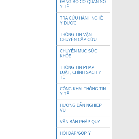
ĐẢNG BỘ CƠ QUAN SỞ
Y TẾ
TRA CỨU HÀNH NGHỀ
Y DƯỢC
THÔNG TIN VẬN
CHUYỂN CẤP CỨU
CHUYÊN MỤC SỨC
KHỎE
THÔNG TIN PHÁP
LUẬT, CHÍNH SÁCH Y
TẾ
CÔNG KHAI THÔNG TIN
Y TẾ
HƯỚNG DẪN NGHIỆP
VỤ
VĂN BẢN PHÁP QUY
HỎI ĐÁP/GÓP Ý