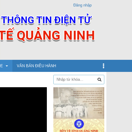
Đăng nhập
ỎE
VĂN BẢN ĐIỀU HÀNH
dịch
xin
ừ 5 - dưới 12 tuổi