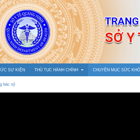
TỨC SỰ KIỆN
THỦ TỤC HÀNH CHÍNH
CHUYÊN MỤC SỨC KH
g bác sỹ
Y Dược cổ truyền
Cẩm nang phòng chống 
Ụ
Dân số, Bà mẹ - Trẻ em
An toàn tiêm chủng vắc 
m đốc
Bảo trợ xã hội
Hướng dẫn tiêm cho trẻ t
N
ng
Tổ chức cán bộ, Thi đua khen thưởng
Chuyện cùng bác sỹ