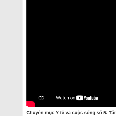
SƠ ĐỒ TỔ CHỨC BỘ 
Nghiệp 
LỊCH SỬ Y TẾ QUẢNG
Nghiệp 
QUY CHẾ LÀM VIỆC SỞ
Kế hoạch
Phòng Dâ
Phòng Bả
Cơ quan,
Chuyên mục Y tế và cuộc sống số 5: T