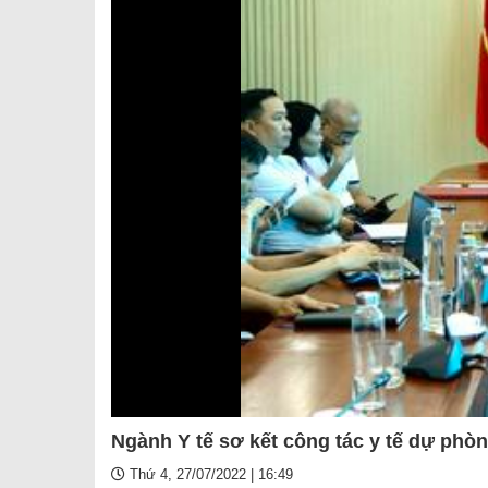
SƠ ĐỒ TỔ CHỨC BỘ 
Nghiệp 
LỊCH SỬ Y TẾ QUẢNG
Nghiệp 
QUY CHẾ LÀM VIỆC SỞ
Kế hoạch
Phòng Dâ
Phòng Bả
Cơ quan,
Ngành Y tế sơ kết công tác y tế dự phò
Thứ 4, 27/07/2022 | 16:49