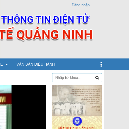
Đăng nhập
ỎE
VĂN BẢN ĐIỀU HÀNH
dịch
xin
ừ 5 - dưới 12 tuổi