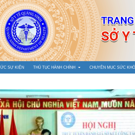
TỨC SỰ KIỆN
THỦ TỤC HÀNH CHÍNH
CHUYÊN MỤC SỨC KH
Y Dược cổ truyền
Cẩm nang phòng chống 
Ụ
Dân số, Bà mẹ - Trẻ em
An toàn tiêm chủng vắc 
m đốc
Bảo trợ xã hội
Hướng dẫn tiêm cho trẻ t
N
ng
Tổ chức cán bộ, Thi đua khen thưởng
Chuyện cùng bác sỹ