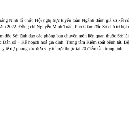
ảng Ninh tổ chức Hội nghị trực tuyến toàn Ngành đánh giá sơ kết cô
 năm 2022. Đồng chí Nguyễn Minh Tuấn, Phó Giám đốc Sở chủ trì hội 
ám đốc Sở; lãnh đạo các phòng ban chuyên môn liên quan thuộc Sở; lã
ục Dân số – Kế hoạch hoá gia đình, Trung tâm Kiểm soát bệnh tật, B
 tế dự phòng các đơn vị y tế trực thuộc tại 20 điểm cầu trong tỉnh.