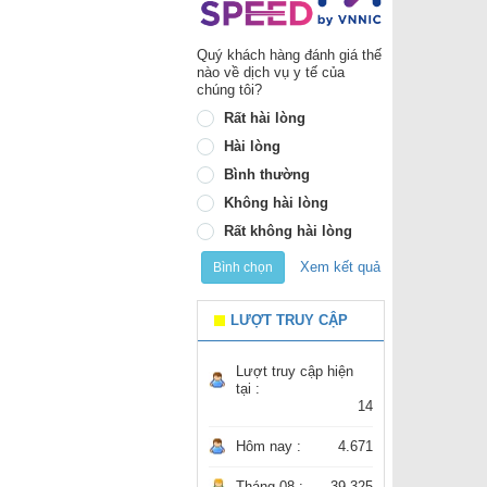
Quý khách hàng đánh giá thế
nào về dịch vụ y tế của
chúng tôi?
Rất hài lòng
Hài lòng
Bình thường
Không hài lòng
Rất không hài lòng
Xem kết quả
Bình chọn
LƯỢT TRUY CẬP
Lượt truy cập hiện
tại :
14
Hôm nay :
4.671
Tháng 08 :
39.325