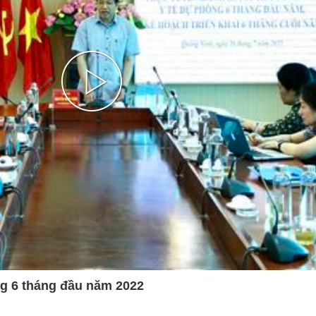
MÁY
vụ Y
Bảo hiểm Y tế
Hiên mô, tạng
 NINH
vụ Dược
Phòng chống tệ nạn xã hội
 Y TẾ
 tài chính
An toàn vệ sinh thực phẩm
n số và Phát triển
Khám chữa bệnh
Play
o trợ xã hội và Trẻ em
Dược và Mỹ phẩm
 đơn vị trực thuộc
Phòng bệnh
Video
Tài chính kế toán
Trang thiết bị y tế
Tổ chức cán bộ
Giám định
ng 6 tháng đầu năm 2022
Nghiên cứu KH & CNTT