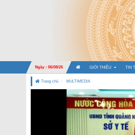
Ngày : 06/08/26
GIỚI THIỆU
TIN 
Trang chủ
MULTIMEDIA
GIỚI THIỆU CHUNG
CHỨC NĂNG, NHIỆM V
TỔ CHỨC BỘ MÁY
Ban Giá
KẾ HOẠCH PHÁT TRIỂ
Văn phò