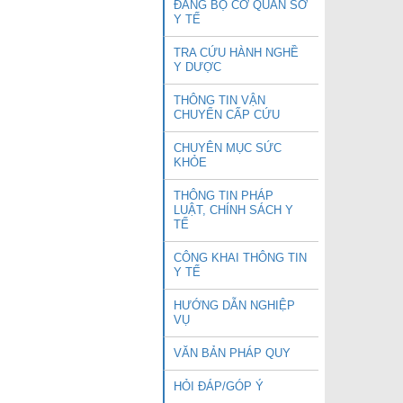
ĐẢNG BỘ CƠ QUAN SỞ
Y TẾ
TRA CỨU HÀNH NGHỀ
Y DƯỢC
THÔNG TIN VẬN
CHUYỂN CẤP CỨU
CHUYÊN MỤC SỨC
KHỎE
THÔNG TIN PHÁP
LUẬT, CHÍNH SÁCH Y
TẾ
CÔNG KHAI THÔNG TIN
Y TẾ
HƯỚNG DẪN NGHIỆP
VỤ
VĂN BẢN PHÁP QUY
HỎI ĐÁP/GÓP Ý