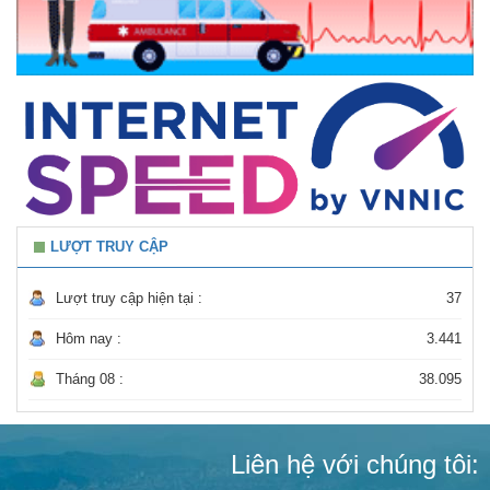
LƯỢT TRUY CẬP
Lượt truy cập hiện tại :
37
Hôm nay :
3.441
Tháng 08 :
38.095
Liên hệ với chúng tôi: