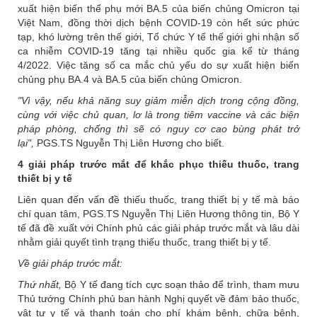
xuất hiện biến thể phụ mới BA.5 của biến chủng Omicron tại
Việt Nam, đồng thời dịch bệnh COVID-19 còn hết sức phức
tạp, khó lường trên thế giới, Tổ chức Y tế thế giới ghi nhận số
ca nhiễm COVID-19 tăng tại nhiều quốc gia kể từ tháng
4/2022. Việc tăng số ca mắc chủ yếu do sự xuất hiện biến
chủng phụ BA.4 và BA.5 của biến chủng Omicron.
"Vì vậy, nếu khả năng suy giảm miễn dịch trong cộng đồng,
cùng với việc chủ quan, lơ là trong tiêm vaccine và các biện
pháp phòng, chống thì sẽ có nguy cơ cao bùng phát trở
lại",
PGS.TS Nguyễn Thị Liên Hương cho biết.
4 giải pháp trước mắt để khắc phục thiếu thuốc, trang
thiết bị y tế
Liên quan đến vấn đề thiếu thuốc, trang thiết bị y tế mà báo
chí quan tâm, PGS.TS Nguyễn Thị Liên Hương thông tin, Bộ Y
tế đã đề xuất với Chính phủ các giải pháp trước mắt và lâu dài
nhằm giải quyết tình trạng thiếu thuốc, trang thiết bị y tế.
Về giải pháp trước mắt:
Thứ nhất,
Bộ Y tế đang tích cực soạn thảo để trình, tham mưu
Thủ tướng Chính phủ ban hành Nghị quyết về đảm bảo thuốc,
vật tư y tế và thanh toán cho phí khám bệnh, chữa bệnh,