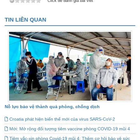
Click để đánh giá bài viết
TIN LIÊN QUAN
Nỗ lực bảo vệ thành quả phòng, chống dịch
Croatia phát hiện biến thể mới của virus SARS-CoV-2
Mới: Mở rộng đối tượng tiêm vaccine phòng COVID-19 mũi 4
Tiêm vắc-xin phòng Covid-19 mũi 4: Thêm cơ hội bảo vệ sức