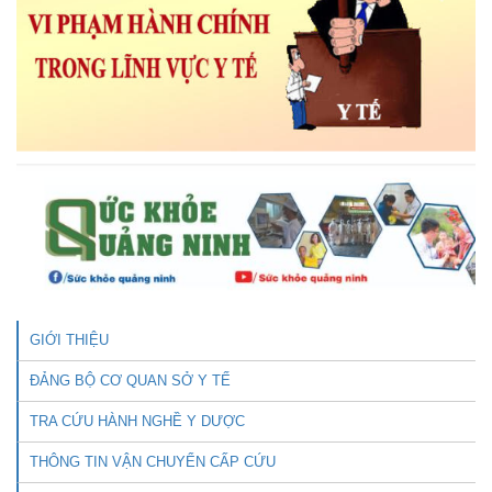
GIỚI THIỆU
ĐẢNG BỘ CƠ QUAN SỞ Y TẾ
TRA CỨU HÀNH NGHỀ Y DƯỢC
THÔNG TIN VẬN CHUYỂN CẤP CỨU