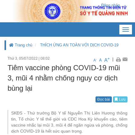
Đăng nhập
Toggl
navig
Trang chủ
THÍCH ỨNG AN TOÀN VỚI DỊCH COVID-19
Thứ 3, 05/07/2022
|
08:02
+
|
A
-
A
A
Tiêm vaccine phòng COVID-19 mũi
3, mũi 4 nhằm chống nguy cơ dịch
bùng lại
Đọc bài
Lưu
SKĐS - Thứ trưởng Bộ Y tế Nguyễn Thị Liên Hương thông
tin, Tổ chức Y tế thế giới và CDC Hoa Kỳ khuyến cáo, tiêm
vaccine nhắc lại mũi 3, mũi 4 để ngăn ngừa và phòng, chống
dịch COVID-19 là hết sức quan trọng.