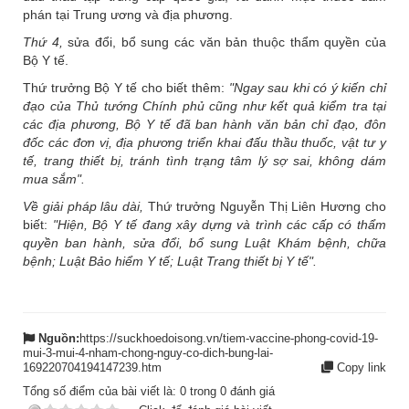
phán tại Trung ương và địa phương.
Thứ 4,
sửa đổi, bổ sung các văn bản thuộc thẩm quyền của
Bộ Y tế.
Thứ trưởng Bộ Y tế cho biết thêm:
"Ngay sau khi có ý kiến chỉ
đạo của Thủ tướng Chính phủ cũng như kết quả kiểm tra tại
các địa phương, Bộ Y tế đã ban hành văn bản chỉ đạo, đôn
đốc các đơn vị, địa phương triển khai đấu thầu thuốc, vật tư y
tế, trang thiết bị, tránh tình trạng tâm lý sợ sai, không dám
mua sắm".
Về giải pháp lâu dài,
Thứ trưởng Nguyễn Thị Liên Hương cho
biết:
"Hiện, Bộ Y tế đang xây dựng và trình các cấp có thẩm
quyền ban hành, sửa đổi, bổ sung Luật Khám bệnh, chữa
bệnh; Luật Bảo hiểm Y tế; Luật Trang thiết bị Y tế".
Nguồn:
https://suckhoedoisong.vn/tiem-vaccine-phong-covid-19-
mui-3-mui-4-nham-chong-nguy-co-dich-bung-lai-
169220704194147239.htm
Copy link
Tổng số điểm của bài viết là:
0
trong
0
đánh giá