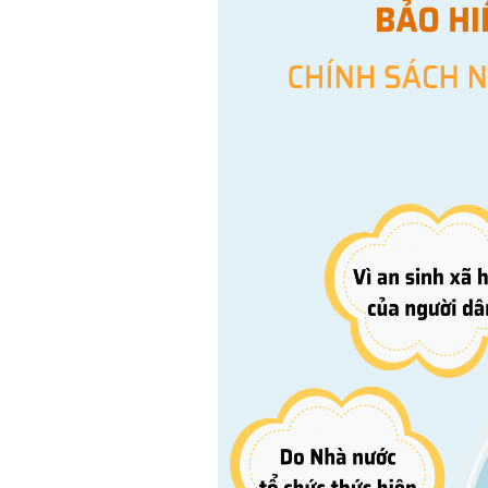
SƠ ĐỒ TỔ CHỨC BỘ 
Nghiệp 
LỊCH SỬ Y TẾ QUẢNG
Nghiệp 
QUY CHẾ LÀM VIỆC SỞ
Kế hoạch
Phòng Dâ
Phòng Bả
Cơ quan,