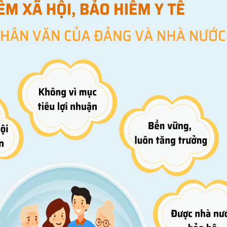
MÁY
vụ Y
Bảo hiểm Y tế
Hiên mô, tạng
 NINH
vụ Dược
Phòng chống tệ nạn xã hội
 Y TẾ
 tài chính
An toàn vệ sinh thực phẩm
n số và Phát triển
Khám chữa bệnh
o trợ xã hội và Trẻ em
Dược và Mỹ phẩm
 đơn vị trực thuộc
Phòng bệnh
Tài chính kế toán
Trang thiết bị y tế
Tổ chức cán bộ
Giám định
Nghiên cứu KH & CNTT