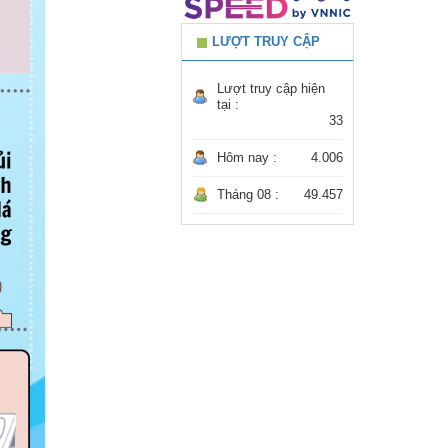
LƯỢT TRUY CẬP
Lượt truy cập hiện
tại :
33
Hôm nay :
4.006
Tháng 08 :
49.457