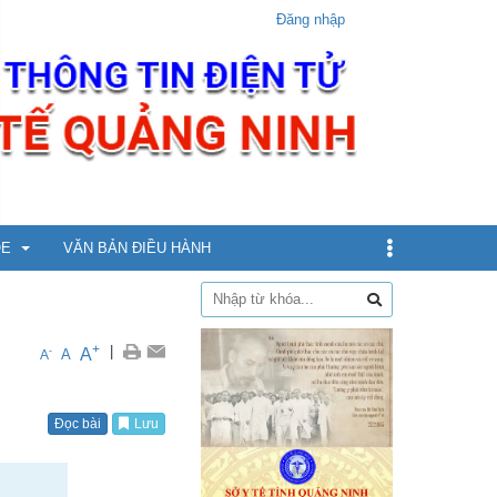
Đăng nhập
ỎE
VĂN BẢN ĐIỀU HÀNH
dịch
+
|
A
-
A
A
xin
Đọc bài
Lưu
ừ 5 - dưới 12 tuổi