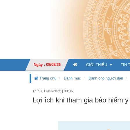
Ngày : 08/08/26
GIỚI THIỆU
TIN 
Trang chủ
Danh mục
Dành cho người dân
Thứ 3, 11/02/2025
|
09:36
GIỚI THIỆU CHUNG
Lợi ích khi tham gia bảo hiểm y
CHỨC NĂNG, NHIỆM V
TỔ CHỨC BỘ MÁY
Ban Giá
KẾ HOẠCH PHÁT TRIỂ
Văn phò