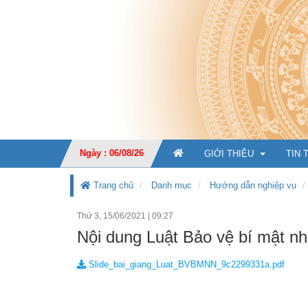
Ngày : 06/08/26
GIỚI THIỆU
TIN 
Trang chủ
Danh mục
Hướng dẫn nghiệp vụ
Thứ 3, 15/06/2021
|
09:27
GIỚI THIỆU CHUNG
Nội dung Luật Bảo vệ bí mật n
CHỨC NĂNG, NHIỆM V
Slide_bai_giang_Luat_BVBMNN_9c2299331a.pdf
TỔ CHỨC BỘ MÁY
Ban Giá
KẾ HOẠCH PHÁT TRIỂ
Văn phò