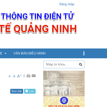
Đăng nhập
ỎE
VĂN BẢN ĐIỀU HÀNH
dịch
+
|
A
-
A
A
xin
Đọc bài
Lưu
ừ 5 - dưới 12 tuổi