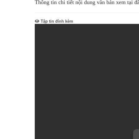
Thông tin chi tiết nội dung văn bản xem tại đ
SƠ ĐỒ TỔ CHỨC BỘ 
Nghiệp 
LỊCH SỬ Y TẾ QUẢNG
Nghiệp 
Tập tin đính kèm
QUY CHẾ LÀM VIỆC SỞ
Kế hoạch
Phòng Dâ
Phòng Bả
Cơ quan,