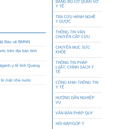
ĐẢNG BỘ CƠ QUAN SỞ
Y TẾ
TRA CỨU HÀNH NGHỀ
Y DƯỢC
THÔNG TIN VẬN
CHUYỂN CẤP CỨU
uật Bảo vệ BMNN
CHUYÊN MỤC SỨC
ớc trên địa bàn tỉnh
KHỎE
THÔNG TIN PHÁP
Ngành y tế tỉnh Quảng
LUẬT, CHÍNH SÁCH Y
TẾ
ệ bí mật nhà nước
CÔNG KHAI THÔNG TIN
Y TẾ
HƯỚNG DẪN NGHIỆP
VỤ
VĂN BẢN PHÁP QUY
HỎI ĐÁP/GÓP Ý