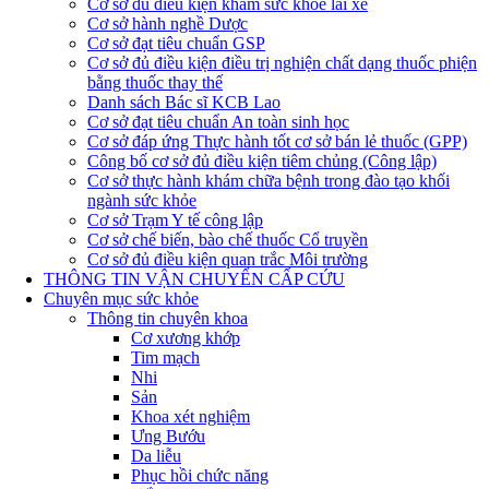
Cơ sở đủ điều kiện khám sức khỏe lái xe
Cơ sở hành nghề Dược
Cơ sở đạt tiêu chuẩn GSP
Cơ sở đủ điều kiện điều trị nghiện chất dạng thuốc phiện
bằng thuốc thay thế
Danh sách Bác sĩ KCB Lao
Cơ sở đạt tiêu chuẩn An toàn sinh học
Cơ sở đáp ứng Thực hành tốt cơ sở bán lẻ thuốc (GPP)
Công bố cơ sở đủ điều kiện tiêm chủng (Công lập)
Cơ sở thực hành khám chữa bệnh trong đào tạo khối
ngành sức khỏe
Cơ sở Trạm Y tế công lập
Cơ sở chế biến, bào chế thuốc Cổ truyền
Cơ sở đủ điều kiện quan trắc Môi trường
THÔNG TIN VẬN CHUYỂN CẤP CỨU
Chuyên mục sức khỏe
Thông tin chuyên khoa
Cơ xương khớp
Tim mạch
Nhi
Sản
Khoa xét nghiệm
Ưng Bướu
Da liễu
Phục hồi chức năng