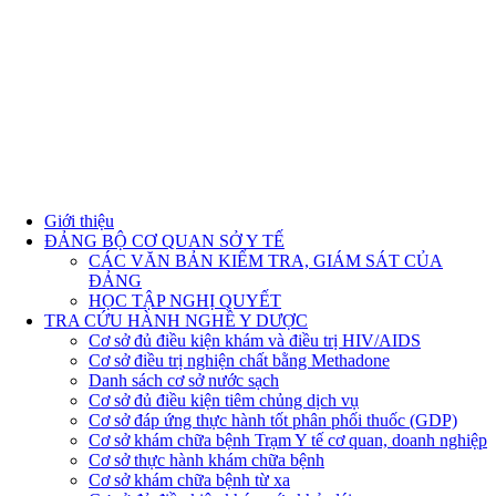
Giới thiệu
ĐẢNG BỘ CƠ QUAN SỞ Y TẾ
CÁC VĂN BẢN KIỂM TRA, GIÁM SÁT CỦA
ĐẢNG
HỌC TẬP NGHỊ QUYẾT
TRA CỨU HÀNH NGHỀ Y DƯỢC
Cơ sở đủ điều kiện khám và điều trị HIV/AIDS
Cơ sở điều trị nghiện chất bằng Methadone
Danh sách cơ sở nước sạch
Cơ sở đủ điều kiện tiêm chủng dịch vụ
Cơ sở đáp ứng thực hành tốt phân phối thuốc (GDP)
Cơ sở khám chữa bệnh Trạm Y tế cơ quan, doanh nghiệp
Cơ sở thực hành khám chữa bệnh
Cơ sở khám chữa bệnh từ xa