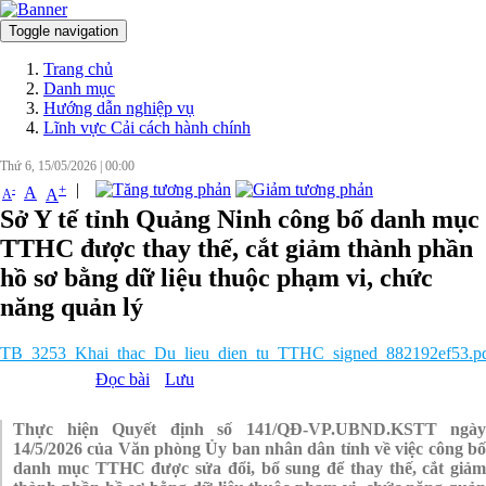
Toggle navigation
Đăng nhập
Trang chủ
Danh mục
Hướng dẫn nghiệp vụ
Lĩnh vực Cải cách hành chính
Thứ 6, 15/05/2026
|
00:00
|
+
-
A
A
A
Sở Y tế tỉnh Quảng Ninh công bố danh mục
TTHC được thay thế, cắt giảm thành phần
hồ sơ bằng dữ liệu thuộc phạm vi, chức
năng quản lý
TB_3253_Khai_thac_Du_lieu_dien_tu_TTHC_signed_882192ef53.p
Đọc bài
Lưu
Thực hiện Quyết định số 141/QĐ-VP.UBND.KSTT ngày
14/5/2026 của Văn phòng Ủy ban nhân dân tỉnh về việc công bố
danh mục TTHC được sửa đổi, bổ sung để thay thế, cắt giảm