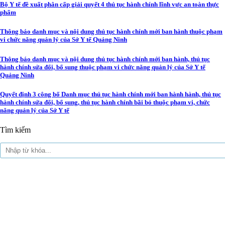
Bộ Y tế đề xuất phân cấp giải quyết 4 thủ tục hành chính lĩnh vực an toàn thực
phẩm
Thông báo danh mục và nội dung thủ tục hành chính mới ban hành thuộc phạm
vi chức năng quản lý của Sở Y tế Quảng Ninh
Thông báo danh mục và nội dung thủ tục hành chính mới ban hành, thủ tục
hành chính sửa đổi, bổ sung thuộc phạm vi chức năng quản lý của Sở Y tế
Quảng Ninh
Quyết định 3 công bố Danh mục thủ tục hành chính mới ban hành hành, thủ tục
hành chính sửa đổi, bổ sung, thủ tục hành chính bãi bỏ thuộc phạm vi, chức
năng quản lý của Sở Y tế
Tìm kiếm