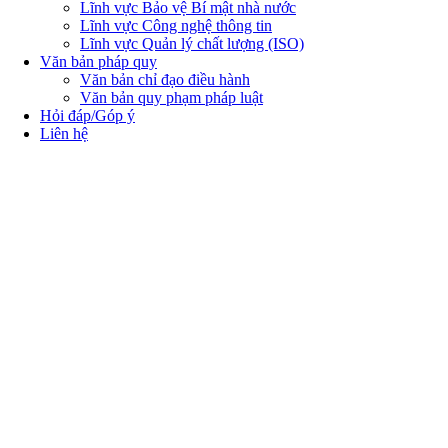
Lĩnh vực Bảo vệ Bí mật nhà nước
Lĩnh vực Công nghệ thông tin
Lĩnh vực Quản lý chất lượng (ISO)
Văn bản pháp quy
Văn bản chỉ đạo điều hành
Văn bản quy phạm pháp luật
Hỏi đáp/Góp ý
Liên hệ