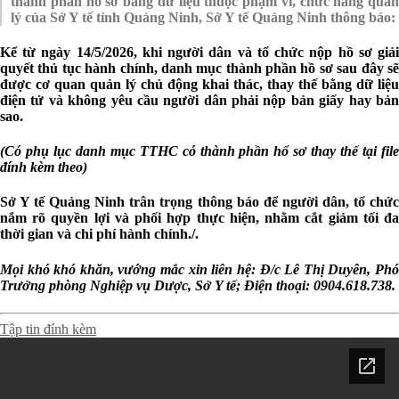
thành phần hồ sơ bằng dữ liệu thuộc phạm vi, chức năng quản
lý của Sở Y tế tỉnh Quảng Ninh, Sở Y tế Quảng Ninh thông báo:
Kể từ ngày 14/5/2026, khi người dân và tổ chức nộp hồ sơ giải
quyết thủ tục hành chính, danh mục thành phần hồ sơ sau đây sẽ
được cơ quan quản lý chủ động khai thác, thay thế bằng dữ liệu
điện tử và không yêu cầu người dân phải nộp bản giấy hay bản
sao.
(Có phụ lục danh mục TTHC có thành phần hổ sơ thay thế tại file
đính kèm theo)
Sở Y tế Quảng Ninh trân trọng thông báo để người dân, tổ chức
nắm rõ quyền lợi và phối hợp thực hiện, nhằm cắt giảm tối đa
thời gian và chi phí hành chính./.
Mọi khó khó khăn, vướng mắc xin liên hệ: Đ/c Lê Thị Duyên, Phó
Trưởng phòng Nghiệp vụ Dược, Sở Y tế; Điện thoại: 0904.618.738.
Tập tin đính kèm