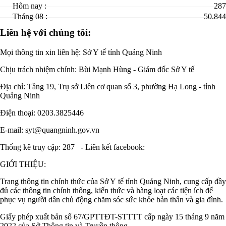
Hôm nay :
287
Tháng 08 :
50.844
Liên hệ với chúng tôi:
Mọi thông tin xin liên hệ: Sở Y tế tỉnh Quảng Ninh
Chịu trách nhiệm chính:
Bùi Mạnh Hùng - Giám đốc Sở Y tế
Địa chỉ: Tầng 19, Trụ sở Liên cơ quan số 3, phường Hạ Long - tỉnh
Quảng Ninh
Điện thoại: 0203.3825446
E-mail: syt@quangninh.gov.vn
Thống kê truy cập: 287
-
Liên kết facebook:
GIỚI THIỆU:
Trang thông tin chính thức của Sở Y tế tỉnh Quảng Ninh, cung cấp đầy
đủ các thông tin chính thống, kiến thức và hàng loạt các tiện ích để
phục vụ người dân chủ động chăm sóc sức khỏe bản thân và gia đình.
Giấy phép xuất bản số 67/GPTTĐT-STTTT cấp ngày 15 tháng 9 năm
2022 của Sở Thông tin và Truyền thông.