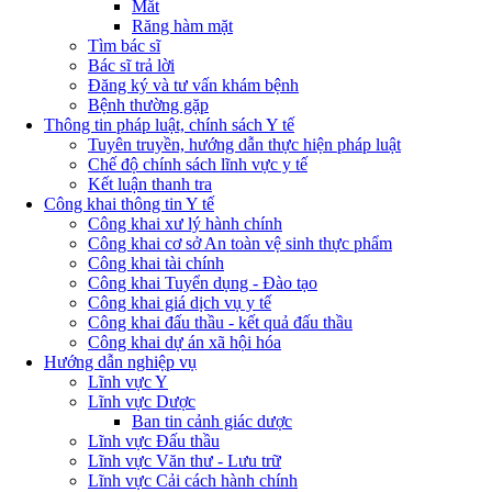
Mắt
Răng hàm mặt
Tìm bác sĩ
Bác sĩ trả lời
Đăng ký và tư vấn khám bệnh
Bệnh thường gặp
Thông tin pháp luật, chính sách Y tế
Tuyên truyền, hướng dẫn thực hiện pháp luật
Chế độ chính sách lĩnh vực y tế
Kết luận thanh tra
Công khai thông tin Y tế
Công khai xư lý hành chính
Công khai cơ sở An toàn vệ sinh thực phẩm
Công khai tài chính
Công khai Tuyển dụng - Đào tạo
Công khai giá dịch vụ y tế
Công khai đấu thầu - kết quả đấu thầu
Công khai dự án xã hội hóa
Hướng dẫn nghiệp vụ
Lĩnh vực Y
Lĩnh vực Dược
Ban tin cảnh giác dược
Lĩnh vực Đấu thầu
Lĩnh vực Văn thư - Lưu trữ
Lĩnh vực Cải cách hành chính