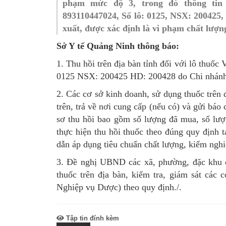
phạm mức độ 3, trong đó thông tin 
SƠ ĐỒ TỔ CHỨC BỘ 
Nghiệp 
893110447024, Số lô: 0125, NSX: 200425
xuất, được xác định là vi phạm chất lượn
LỊCH SỬ Y TẾ QUẢNG
Nghiệp 
Sở Y tế Quảng Ninh thông báo:
QUY CHẾ LÀM VIỆC SỞ
Kế hoạch
1. Thu hồi trên địa bàn tỉnh đối với lô thu
Phòng Dâ
0125 NSX: 200425 HD: 200428 do Chi nhánh 
2. Các cơ sở kinh doanh, sử dụng thuốc trên đ
Phòng Bả
trên, trả về nơi cung cấp (nếu có) và gửi bá
Cơ quan,
sơ thu hồi bao gồm số lượng đã mua, số lượ
thực hiện thu hồi thuốc theo đúng quy định
dẫn áp dụng tiêu chuẩn chất lượng, kiểm nghi
3. Đề nghị UBND các xã, phường, đặc khu c
thuốc trên địa bàn, kiểm tra, giám sát các
Nghiệp vụ Dược) theo quy định./.
Tập tin đính kèm