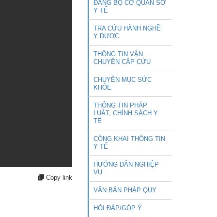
ĐẢNG BỘ CƠ QUAN SỞ
Y TẾ
TRA CỨU HÀNH NGHỀ
Y DƯỢC
THÔNG TIN VẬN
CHUYỂN CẤP CỨU
CHUYÊN MỤC SỨC
KHỎE
THÔNG TIN PHÁP
LUẬT, CHÍNH SÁCH Y
TẾ
CÔNG KHAI THÔNG TIN
Y TẾ
HƯỚNG DẪN NGHIỆP
VỤ
Copy link
VĂN BẢN PHÁP QUY
HỎI ĐÁP/GÓP Ý