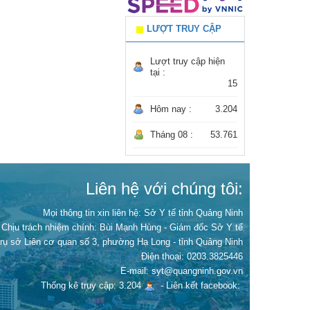
LƯỢT TRUY CẬP
Lượt truy cập hiện
tại :
15
Hôm nay :
3.204
Tháng 08 :
53.761
Liên hệ với chúng tôi:
Mọi thông tin xin liên hệ: Sở Y tế tỉnh Quảng Ninh
Chịu trách nhiệm chính:
Bùi Mạnh Hùng - Giám đốc Sở Y tế
Trụ sở Liên cơ quan số 3, phường Hạ Long - tỉnh Quảng Ninh
Điện thoại: 0203.3825446
E-mail: syt@quangninh.gov.vn
Thống kê truy cập: 3.204
-
Liên kết facebook: