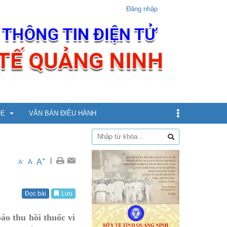
Đăng nhập
ỎE
VĂN BẢN ĐIỀU HÀNH
dịch
+
|
A
-
A
A
xin
Đọc bài
Lưu
ừ 5 - dưới 12 tuổi
o thu hồi thuốc vi