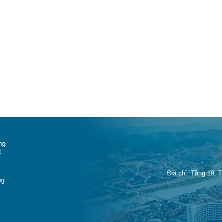
ng
t
Địa chỉ: Tầng 19, 
ng