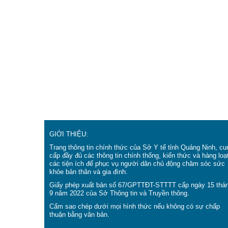
GIỚI THIỆU:
Trang thông tin chính thức của Sở Y tế tỉnh Quảng Ninh, cu
cấp đầy đủ các thông tin chính thống, kiến thức và hàng loạ
các tiện ích để phục vụ người dân chủ động chăm sóc sức
khỏe bản thân và gia đình.
Giấy phép xuất bản số 67/GPTTĐT-STTTT cấp ngày 15 thá
9 năm 2022 của Sở Thông tin và Truyền thông.
Cấm sao chép dưới mọi hình thức nếu không có sự chấp
thuận bằng văn bản.