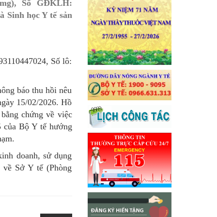
50mg), Số GĐKLH:
 Sinh học Y tế sản
893110447024, Số lô:
thông báo thu hồi nêu
 ngày 15/02/2026. Hồ
 bằng chứng về việc
5 của Bộ Y tế hướng
phạm.
kinh doanh, sử dụng
ả về Sở Y tế (Phòng