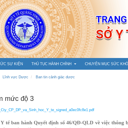
TỨC SỰ KIỆN
THỦ TỤC HÀNH CHÍNH
CHUYÊN MỤC SỨC KH
Lĩnh vực Dược
Ban tin cảnh giác dược
Y Dược cổ truyền
Cẩm nang phòng chống 
ạm mức độ 3
Ụ
Dân số, Bà mẹ - Trẻ em
An toàn tiêm chủng vắc 
_Cty_CP_DP_va_Sinh_hoc_Y_te_signed_a0ec0fc8e1.pdf
m đốc
Bảo trợ xã hội
Hướng dẫn tiêm cho trẻ t
Y tế ban hành Quyết định số 46/QĐ-QLD về việc thông bá
N
ng
Tổ chức cán bộ, Thi đua khen thưởng
Chuyện cùng bác sỹ