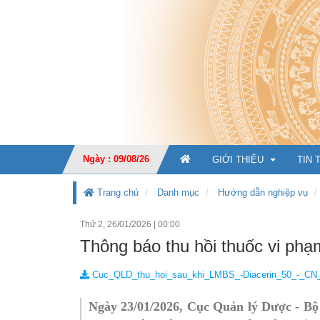
Ngày : 09/08/26
GIỚI THIỆU
TIN 
Trang chủ
Danh mục
Hướng dẫn nghiệp vụ
Thứ 2, 26/01/2026
|
00:00
GIỚI THIỆU CHUNG
Thông báo thu hồi thuốc vi ph
CHỨC NĂNG, NHIỆM V
Cuc_QLD_thu_hoi_sau_khi_LMBS_-Diacerin_50_-_CN
TỔ CHỨC BỘ MÁY
Ban Giá
Ngày 23/01/2026, Cục Quản lý Dược - Bộ 
KẾ HOẠCH PHÁT TRIỂ
Văn phò