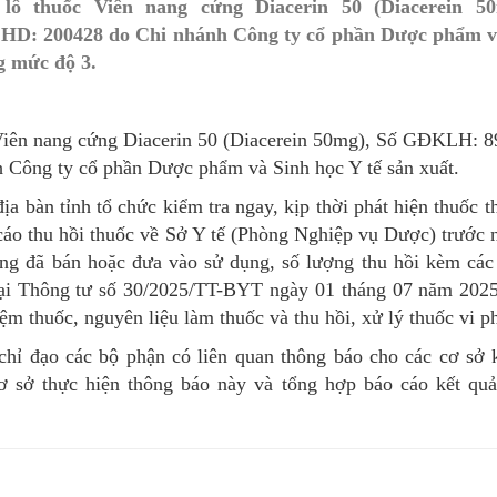
lô thuốc Viên nang cứng Diacerin 50 (Diacerein 
MÁY
vụ Y
Bảo hiểm Y tế
Hiên mô, tạng
, HD: 200428 do Chi nhánh Công ty cổ phần Dược phẩm và
g mức độ 3.
 NINH
vụ Dược
Phòng chống tệ nạn xã hội
 Y TẾ
 tài chính
An toàn vệ sinh thực phẩm
ốc Viên nang cứng Diacerin 50 (Diacerein 50mg), Số GĐKLH: 
n số và Phát triển
Khám chữa bệnh
Công ty cổ phần Dược phẩm và Sinh học Y tế sản xuất.
ịa bàn tỉnh tổ chức kiểm tra ngay, kịp thời phát hiện thuốc 
o trợ xã hội và Trẻ em
Dược và Mỹ phẩm
o cáo thu hồi thuốc về Sở Y tế (Phòng Nghiệp vụ Dược) trước
 đơn vị trực thuộc
Phòng bệnh
ng đã bán hoặc đưa vào sử dụng, số lượng thu hồi kèm các
 tại Thông tư số 30/2025/TT-BYT ngày 01 tháng 07 năm 202
Tài chính kế toán
ệm thuốc, nguyên liệu làm thuốc và thu hồi, xử lý thuốc vi 
Trang thiết bị y tế
hỉ đạo các bộ phận có liên quan thông báo cho các cơ sở 
 cơ sở thực hiện thông báo này và tổng hợp báo cáo kết qu
Tổ chức cán bộ
Giám định
Nghiên cứu KH & CNTT