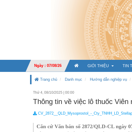
Ngày : 07/08/26
GIỚI THIỆU
TIN 
Trang chủ
Danh mục
Hướng dẫn nghiệp vụ
Thứ 4, 08/10/2025
|
00:00
GIỚI THIỆU CHUNG
Thông tin về việc lô thuốc Viê
CHỨC NĂNG, NHIỆM V
CV_2872__QLD_Mysoprostol_-_Cty_TNHH_LD_Stellap
TỔ CHỨC BỘ MÁY
Ban Giá
Căn cứ Văn bản số 2872/QLD-CL ngày 07/
KẾ HOẠCH PHÁT TRIỂ
Văn phò