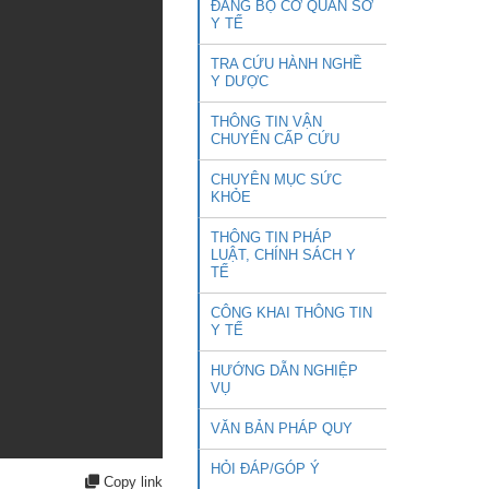
ĐẢNG BỘ CƠ QUAN SỞ
Y TẾ
TRA CỨU HÀNH NGHỀ
Y DƯỢC
THÔNG TIN VẬN
CHUYỂN CẤP CỨU
CHUYÊN MỤC SỨC
KHỎE
THÔNG TIN PHÁP
LUẬT, CHÍNH SÁCH Y
TẾ
CÔNG KHAI THÔNG TIN
Y TẾ
HƯỚNG DẪN NGHIỆP
VỤ
VĂN BẢN PHÁP QUY
HỎI ĐÁP/GÓP Ý
Copy link