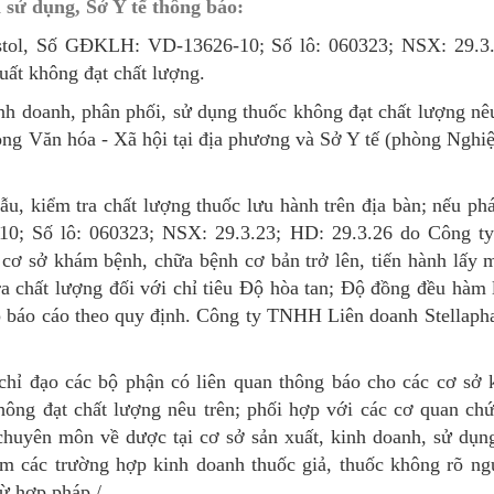
 sử dụng, Sở Y tế thông báo:
MÁY
vụ Y
Bảo hiểm Y tế
Hiên mô, tạng
ostol, Số GĐKLH: VD-13626-10; Số lô: 060323; NSX: 29.3.
ất không đạt chất lượng.
 NINH
vụ Dược
Phòng chống tệ nạn xã hội
nh doanh, phân phối, sử dụng thuốc không đạt chất lượng nêu
 Y TẾ
 tài chính
An toàn vệ sinh thực phẩm
hòng Văn hóa - Xã hội tại địa phương và Sở Y tế (phòng Ngh
n số và Phát triển
Khám chữa bệnh
, kiểm tra chất lượng thuốc lưu hành trên địa bàn; nếu phá
o trợ xã hội và Trẻ em
Dược và Mỹ phẩm
0; Số lô: 060323; NSX: 29.3.23; HD: 29.3.26 do Công 
 đơn vị trực thuộc
Phòng bệnh
, cơ sở khám bệnh, chữa bệnh cơ bản trở lên, tiến hành lấy
a chất lượng đối với chỉ tiêu Độ hòa tan; Độ đồng đều hàm 
Tài chính kế toán
 báo cáo theo quy định. Công ty TNHH Liên doanh Stellaphar
Trang thiết bị y tế
hỉ đạo các bộ phận có liên quan thông báo cho các cơ sở 
Tổ chức cán bộ
không đạt chất lượng nêu trên; phối hợp với các cơ quan ch
Giám định
chuyên môn về dược tại cơ sở sản xuất, kinh doanh, sử dụng
iêm các trường hợp kinh doanh thuốc giả, thuốc không rõ ng
Nghiên cứu KH & CNTT
ừ hợp pháp./.