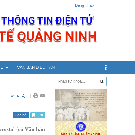
Đăng nhập
ỎE
VĂN BẢN ĐIỀU HÀNH
dịch
+
|
A
-
A
A
xin
Đọc bài
Lưu
ừ 5 - dưới 12 tuổi
rostol (có Văn bản