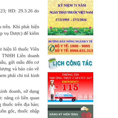
23; HD: 29.3.26 do
 trên. Khi phát hiện
iệp vụ Dược) để kiểm
t hiện lô thuốc Viên
ty TNHH Liên doanh
 mẫu, gửi mẫu đến cơ
lượng và báo cáo về
m phải chi trả kinh
kinh doanh, sử dụng
ức năng có liên quan
 thuốc trên địa bàn;
uồn gốc, thuốc nhập