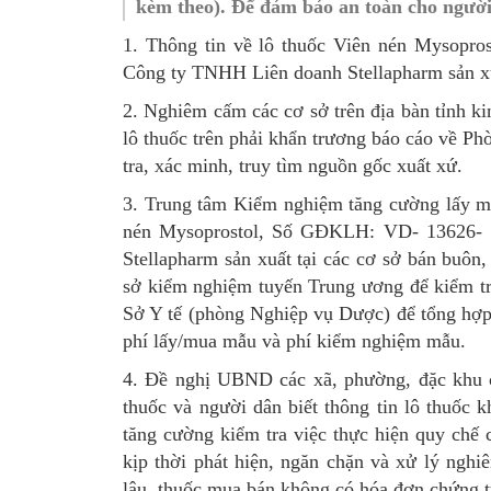
kèm theo). Để đảm bảo an toàn cho người
SƠ ĐỒ TỔ CHỨC BỘ 
Nghiệp 
1. Thông tin về lô thuốc Viên nén Mysopr
Công ty TNHH Liên doanh Stellapharm sản xu
LỊCH SỬ Y TẾ QUẢNG
Nghiệp 
2. Nghiêm cấm các cơ sở trên địa bàn tỉnh ki
QUY CHẾ LÀM VIỆC SỞ
Kế hoạch
lô thuốc trên phải khẩn trương báo cáo về P
Phòng Dâ
tra, xác minh, truy tìm nguồn gốc xuất xứ.
3. Trung tâm Kiểm nghiệm tăng cường lấy mẫu
Phòng Bả
nén Mysoprostol, Số GĐKLH: VD- 13626- 1
Cơ quan,
Stellapharm sản xuất tại các cơ sở bán buôn
sở kiểm nghiệm tuyến Trung ương để kiểm tr
Sở Y tế (phòng Nghiệp vụ Dược) để tổng hợp
phí lấy/mua mẫu và phí kiểm nghiệm mẫu.
4. Đề nghị UBND các xã, phường, đặc khu c
thuốc và người dân biết thông tin lô thuốc 
tăng cường kiểm tra việc thực hiện quy chế 
kịp thời phát hiện, ngăn chặn và xử lý ngh
lậu, thuốc mua bán không có hóa đơn chứng t