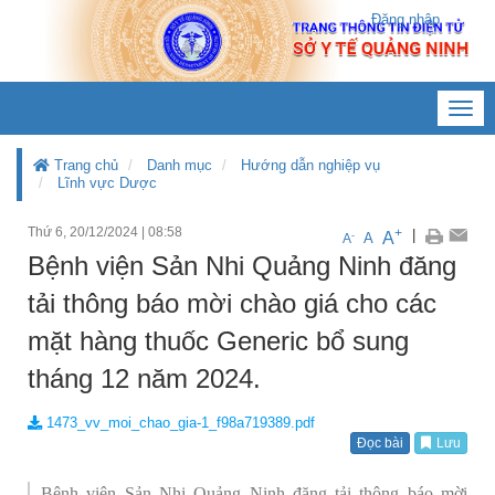
Đăng nhập
Toggl
navig
Trang chủ
Danh mục
Hướng dẫn nghiệp vụ
Lĩnh vực Dược
Thứ 6, 20/12/2024
|
08:58
+
|
A
-
A
A
Bệnh viện Sản Nhi Quảng Ninh đăng
tải thông báo mời chào giá cho các
mặt hàng thuốc Generic bổ sung
tháng 12 năm 2024.
1473_vv_moi_chao_gia-1_f98a719389.pdf
Đọc bài
Lưu
Bệnh viện Sản Nhi Quảng Ninh đăng tải thông báo mời