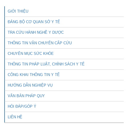
GIỚI THIỆU
ĐẢNG BỘ CƠ QUAN SỞ Y TẾ
TRA CỨU HÀNH NGHỀ Y DƯỢC
THÔNG TIN VẬN CHUYỂN CẤP CỨU
CHUYÊN MỤC SỨC KHỎE
THÔNG TIN PHÁP LUẬT, CHÍNH SÁCH Y TẾ
CÔNG KHAI THÔNG TIN Y TẾ
HƯỚNG DẪN NGHIỆP VỤ
VĂN BẢN PHÁP QUY
HỎI ĐÁP/GÓP Ý
LIÊN HỆ