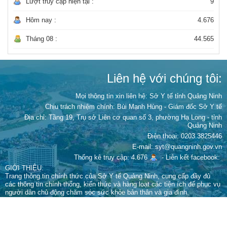
Lượt truy cập hiện tại :
9
Hôm nay :
4.676
Tháng 08 :
44.565
Liên hệ với chúng tôi:
Mọi thông tin xin liên hệ: Sở Y tế tỉnh Quảng Ninh
Chịu trách nhiệm chính:
Bùi Mạnh Hùng - Giám đốc Sở Y tế
Địa chỉ: Tầng 19, Trụ sở Liên cơ quan số 3, phường Hạ Long - tỉnh
Quảng Ninh
Điện thoại: 0203.3825446
E-mail: syt@quangninh.gov.vn
Thống kê truy cập: 4.676
-
Liên kết facebook:
GIỚI THIỆU:
Trang thông tin chính thức của Sở Y tế Quảng Ninh, cung cấp đầy đủ
các thông tin chính thống, kiến thức và hàng loạt các tiện ích để phục vụ
người dân chủ động chăm sóc sức khỏe bản thân và gia đình.
Giấy phép xuất bản số 67/GPTTĐT-STTTT cấp ngày 15 tháng 9 năm
2022 của Sở Thông tin và Truyền thông
Cấm sao chép dưới mọi hình thức nếu không có sự chấp thuận bằng văn