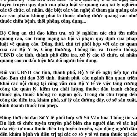
tuyên truyền quy định của pháp luật về quảng cáo; xử lý nghiêm
các tổ chức, cá nhân, đặc biệt các văn nghệ sĩ tham gia quảng cáo
các sản phẩm không phải là thuốc nhưng được quảng cáo như
thuốc chữa bệnh, thổi phồng công dụng...
Bộ Công an chỉ đạo kiểm tra, xử lý nghiêm các chủ tên miền
quảng cáo, các trang mạng xã hội vi phạm quy định của pháp
luật về quảng cáo. Đồng thời, chủ trì phối hợp với các cơ quan
của các Bộ Y tế, Công thương, Thông tin và Truyền thông,
UBND các tỉnh, thành phố điều tra, xử lý các tổ chức, cá nhân
quảng cáo có dấu hiệu lừa dối người tiêu dùng.
Đối với UBND các tỉnh, thành phố, Bộ Y tế đề nghị tiếp tục chỉ
đạo Ban chỉ đạo 389 tỉnh, thành phố, các ngành liên quan triển
khai các nội dung tại công văn của Bộ Y tế về việc tăng cường
công tác quản lý, kiểm tra chất lượng thuốc; đấu tranh chống
thuốc giả, thuốc không rõ nguồn gốc. Trong đó chú trọng đến
công tác điều tra, khám phá, xử lý các đường dây, cơ sở sản xuất,
kinh doanh thuốc trái phép.
Đồng thời chỉ đạo Sở Y tế phối hợp với Sở Văn hóa Thông tin và
Du lịch tổ chức tuyên truyền phổ biến cho người dân về tác hại
của việc tự mua thuốc điều trị; tuyên truyền, vận động người dân
đến khám bệnh và điều trị tại các cơ sở y tế và mua thuốc tại các