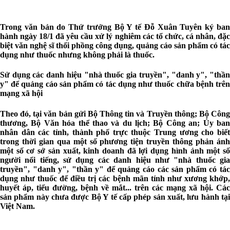
Trong văn bản do Thứ trưởng Bộ Y tế Đỗ Xuân Tuyên ký ban
hành ngày 18/1 đã yêu cầu xử lý nghiêm các tổ chức, cá nhân, đặc
biệt văn nghệ sĩ thổi phồng công dụng, quảng cáo sản phẩm có tác
dụng như thuốc nhưng không phải là thuốc.
Sử dụng các danh hiệu "nhà thuốc gia truyền", "danh y", "thần
y" để quảng cáo sản phẩm có tác dụng như thuốc chữa bệnh trên
mạng xã hội
Theo đó, tại văn bản gửi Bộ Thông tin và Truyền thông; Bộ Công
thương, Bộ Văn hóa thể thao và du lịch; Bộ Công an; Ủy ban
nhân dân các tỉnh, thành phố trực thuộc Trung ương cho biết
trong thời gian qua một số phương tiện truyền thông phản ánh
một số cơ sở sản xuất, kinh doanh đã lợi dụng hình ảnh một số
người nổi tiếng, sử dụng các danh hiệu như "nhà thuốc gia
truyền", "danh y", "thần y" để quảng cáo các sản phẩm có tác
dụng như thuốc để điều trị các bệnh mãn tính như xương khớp,
huyết áp, tiểu đường, bệnh về mắt... trên các mạng xã hội. Các
sản phẩm này chưa được Bộ Y tế cấp phép sản xuất, lưu hành tại
Việt Nam.