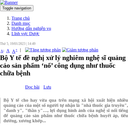
Toggle navigation
Đăng nhập
Trang chủ
Danh mục
Hướng dẫn nghiệp vụ
Lĩnh vực Dược
Thứ 5, 19/01/2023
|
14:49
|
+
-
A
A
A
Bộ Y tế đề nghị xử lý nghiêm nghệ sĩ quảng
cáo sản phẩm ‘nổ’ công dụng như thuốc
chữa bệnh
Đọc bài
Lưu
Bộ Y tế cho hay vừa qua trên mạng xã hội xuất hiện nhiều
quảng cáo của một số người tự nhận là "nhà thuốc gia truyền",
"danh y", "thần y"…, lợi dụng hình ảnh của nghệ sĩ nổi tiếng
để quảng cáo sản phẩm như thuốc chữa bệnh huyết áp, tiểu
đường, xương khớp...