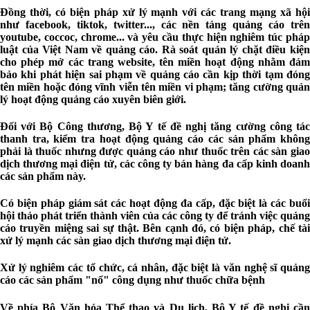
Đồng thời, có biện pháp xử lý mạnh với các trang mạng xã hội
như facebook, tiktok, twitter..., các nền tảng quảng cáo trên
youtube, coccoc, chrome... và yêu cầu thực hiện nghiêm túc pháp
luật của Việt Nam về quảng cáo. Rà soát quản lý chặt điều kiện
cho phép mở các trang website, tên miền hoạt động nhằm đảm
bảo khi phát hiện sai phạm về quảng cáo cần kịp thời tạm đóng
tên miền hoặc đóng vĩnh viễn tên miền vi phạm; tăng cường quản
lý hoạt động quảng cáo xuyên biên giới.
Đối với Bộ Công thương, Bộ Y tế đề nghị tăng cường công tác
thanh tra, kiểm tra hoạt động quảng cáo các sản phẩm không
phải là thuốc nhưng được quảng cáo như thuốc trên các sàn giao
dịch thương mại điện tử, các công ty bán hàng đa cấp kinh doanh
các sản phẩm này.
Có biện pháp giám sát các hoạt động đa cấp, đặc biệt là các buổi
hội thảo phát triển thành viên của các công ty để tránh việc quảng
cáo truyền miệng sai sự thật. Bên cạnh đó, có biện pháp, chế tài
xử lý mạnh các sàn giao dịch thương mại điện tử.
Xử lý nghiêm các tổ chức, cá nhân, đặc biệt là văn nghệ sĩ quảng
cáo các sản phẩm "nổ" công dụng như thuốc chữa bệnh
Về phía Bộ Văn hóa Thể thao và Du lịch, Bộ Y tế đề nghị cần