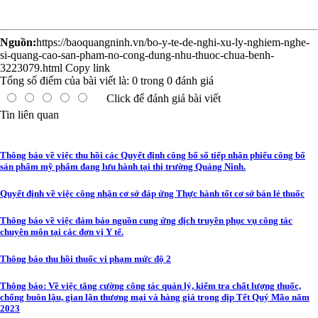
Nguồn:
https://baoquangninh.vn/bo-y-te-de-nghi-xu-ly-nghiem-nghe-
si-quang-cao-san-pham-no-cong-dung-nhu-thuoc-chua-benh-
3223079.html
Copy link
Tổng số điểm của bài viết là:
0
trong
0
đánh giá
Click để đánh giá bài viết
Tin liên quan
Thông báo về việc thu hồi các Quyết định công bố số tiếp nhận phiếu công bố
sản phẩm mỹ phẩm đang lưu hành tại thị trường Quảng Ninh.
Quyết định về việc công nhận cơ sở đáp ứng Thực hành tốt cơ sở bán lẻ thuốc
Thông báo về việc đảm bảo nguồn cung ứng dịch truyền phục vụ công tác
chuyên môn tại các đơn vị Y tế.
Thông báo thu hồi thuốc vi phạm mức độ 2
Thông báo: Về việc tăng cường công tác quản lý, kiểm tra chất lượng thuốc,
chống buôn lậu, gian lận thương mại và hàng giả trong dịp Tết Quý Mão năm
2023