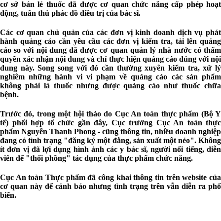
cơ sở bán lẻ thuốc đã được cơ quan chức năng cấp phép hoạt
động, tuân thủ phác đồ điều trị của bác sĩ.
Các cơ quan chủ quản của các đơn vị kinh doanh dịch vụ phát
hành quảng cáo cần yêu cầu các đơn vị kiểm tra, tải lên quảng
cáo so với nội dung đã được cơ quan quản lý nhà nước có thẩm
quyền xác nhận nội dung và chỉ thực hiện quảng cáo đúng với nội
dung này. Song song với đó cần thường xuyên kiểm tra, xử lý
nghiêm những hành vi vi phạm về quảng cáo các sản phẩm
không phải là thuốc nhưng được quảng cáo như thuốc chữa
bệnh.
Trước đó, trong một hội thảo do Cục An toàn thực phẩm (Bộ Y
tế) phối hợp tổ chức gần đây, Cục trưởng Cục An toàn thực
phẩm Nguyễn Thanh Phong - cũng thông tin, nhiều doanh nghiệp
đang có tình trạng "đăng ký một đằng, sản xuất một nẻo". Không
ít đơn vị đã lợi dụng hình ảnh các y bác sĩ, người nổi tiếng, diễn
viên để "thổi phồng" tác dụng của thực phẩm chức năng.
Cục An toàn Thực phẩm đã công khai thông tin trên website của
cơ quan này để cảnh báo nhưng tình trạng trên vẫn diễn ra phổ
biến.