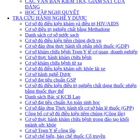
CÁC VĂN BẢN KIỂM TRA, GIÁM SÁT CỦA
ĐẢNG
HỌC TẬP NGHỊ QUYẾT
TRA CỨU HÀNH NGHỀ Y DƯỢC
Cơ sở đủ điều kiện khám và điều trị HIV/AIDS
Cơ sở điều trị nghiện chất bằng Methadone
Danh sách cơ sở nước sạch
Cơ sở đủ điều kiện tiêm chủng dịch vụ
Cơ sở đáp ứng thực hành tốt phân phối thuốc (GDP)
Cơ sở khám chữa bệnh Trạm Y tế cơ quan, doanh nghiệp
Cơ sở thực hành khám chữa bệnh
Cơ sở khám chữa bệnh từ xa
Cơ sở đủ điều kiện khám sức khỏe lái xe
Cơ sở hành nghề Dược
Cơ sở đạt tiêu chuẩn GSP
Cơ sở đủ điều kiện điều trị nghiện chất dạng thuốc phiện
bằng thuốc thay thế
Danh sách Bác sĩ KCB Lao
Cơ sở đạt tiêu chuẩn An toàn sinh học
Cơ sở đáp ứng Thực hành tốt cơ sở bán lẻ thuốc (GPP)
Công bố cơ sở đủ điều kiện tiêm chủng (Công lập)
Cơ sở thực hành khám chữa bệnh trong đào tạo khối
ngành sức khỏe
Cơ sở Trạm Y tế công lập
Cơ sở chế biến, bào chế thuốc Cổ truyền