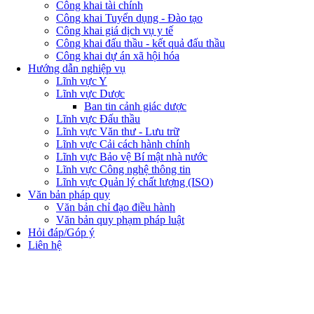
Công khai tài chính
Công khai Tuyển dụng - Đào tạo
Công khai giá dịch vụ y tế
Công khai đấu thầu - kết quả đấu thầu
Công khai dự án xã hội hóa
Hướng dẫn nghiệp vụ
Lĩnh vực Y
Lĩnh vực Dược
Ban tin cảnh giác dược
Lĩnh vực Đấu thầu
Lĩnh vực Văn thư - Lưu trữ
Lĩnh vực Cải cách hành chính
Lĩnh vực Bảo vệ Bí mật nhà nước
Lĩnh vực Công nghệ thông tin
Lĩnh vực Quản lý chất lượng (ISO)
Văn bản pháp quy
Văn bản chỉ đạo điều hành
Văn bản quy phạm pháp luật
Hỏi đáp/Góp ý
Liên hệ