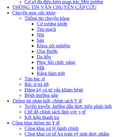
Cơ sở đủ điều kiện quan trắc Môi trường
THÔNG TIN VẬN CHUYỂN CẤP CỨU
Chuyên mục sức khỏe
Thông tin chuyên khoa
Cơ xương khớp
Tim mạch
Nhi
Sản
Khoa xét nghiệm
Ưng Bướu
Da liễu
Phục hồi chức năng
Mắt
Răng hàm mặt
Tìm bác sĩ
Bác sĩ trả lời
Đăng ký và tư vấn khám bệnh
Bệnh thường gặp
Thông tin pháp luật, chính sách Y tế
Tuyên truyền, hướng dẫn thực hiện pháp luật
Chế độ chính sách lĩnh vực y tế
Kết luận thanh tra
Công khai thông tin Y tế
Công khai xư lý hành chính
Công khai cơ sở An toàn vệ sinh thực phẩm