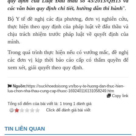
quy định của Luật Đấu thầu số 43/2013/QH13 và
các văn bản quy định chi tiết, hướng dẫn thi hành
".
Bộ Y tế đề nghị các địa phương, đơn vị nghiên cứu,
thực hiện theo quy định của pháp luật về đấu thầu và
chịu trách nhiệm trước pháp luật về quyết định của
mình.
Trong quá trình thực hiện nếu có vướng mắc, đề nghị
các đơn vị kịp thời báo cáo cấp có thẩm quyền để
xem xét, giải quyết theo quy định.
Nguồn:
https://suckhoedoisong.vn/bo-y-te-huong-dan-thuc-hien-
lua-chon-nha-thau-cung-cap-thuoc-169240116131058249.htm
Copy link
Tổng số điểm của bài viết là:
1
trong
1
đánh giá
Click để đánh giá bài viết
TIN LIÊN QUAN