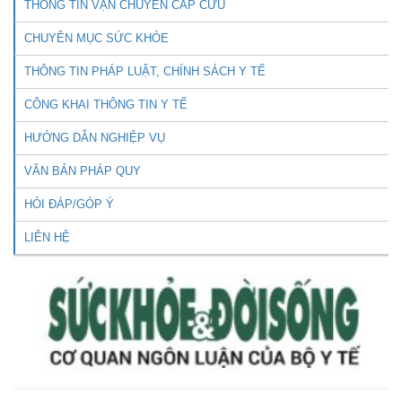
THÔNG TIN VẬN CHUYỂN CẤP CỨU
CHUYÊN MỤC SỨC KHỎE
THÔNG TIN PHÁP LUẬT, CHÍNH SÁCH Y TẾ
CÔNG KHAI THÔNG TIN Y TẾ
HƯỚNG DẪN NGHIỆP VỤ
VĂN BẢN PHÁP QUY
HỎI ĐÁP/GÓP Ý
LIÊN HỆ