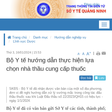
Đăng nhập
Toggl
navig
Trang chủ
Danh mục
Hướng dẫn nghiệp vụ
Lĩnh vực Dược
Thứ 3, 16/01/2024
|
15:53
+
|
A
-
A
A
Bộ Y tế hướng dẫn thực hiện lựa
chọn nhà thầu cung cấp thuốc
Đọc bài
Lưu
SKĐS - Bộ Y tế đã nhận được văn bản của một số địa phương,
đơn vị đề nghị hướng dẫn xử lý vướng mắc trong công tác đấu
thầu thuốc sau khi Luật Đấu thầu số 22/2023/QH15 có hiệu lực -
ngày 1/1/2024.
Bộ Y tế đã có văn bản gửi Sở Y tế các tỉnh, thành phố;