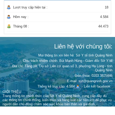
Lượt truy cập hiện tại :
18
Hôm nay :
4.584
Tháng 08 :
44.473
Liên hệ với chúng tôi:
Mọi thông tin xin liên hệ: Sở Y tế tỉnh Quảng Ninh
Chịu trách nhiệm chính:
Bùi Mạnh Hùng - Giám đốc Sở Y tế
Địa chỉ: Tầng 19, Trụ sở Liên cơ quan số 3, phường Hạ Long - tỉnh
Quảng Ninh
Điện thoại: 0203.3825446
E-mail: syt@quangninh.gov.vn
Thống kê truy cập: 4.584
-
Liên kết facebook:
GIỚI THIỆU:
Trang thông tin chính thức của Sở Y tế Quảng Ninh, cung cấp đầy đủ
các thông tin chính thống, kiến thức và hàng loạt các tiện ích để phục vụ
người dân chủ động chăm sóc sức khỏe bản thân và gia đình.
Giấy phép xuất bản số 67/GPTTĐT-STTTT cấp ngày 15 tháng 9 năm
2022 của Sở Thông tin và Truyền thông