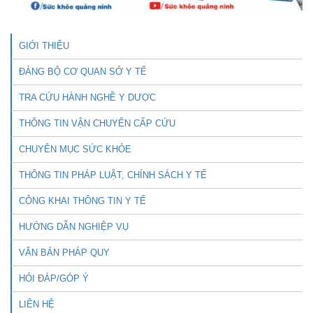
GIỚI THIỆU
ĐẢNG BỘ CƠ QUAN SỞ Y TẾ
TRA CỨU HÀNH NGHỀ Y DƯỢC
THÔNG TIN VẬN CHUYỂN CẤP CỨU
CHUYÊN MỤC SỨC KHỎE
THÔNG TIN PHÁP LUẬT, CHÍNH SÁCH Y TẾ
CÔNG KHAI THÔNG TIN Y TẾ
HƯỚNG DẪN NGHIỆP VỤ
VĂN BẢN PHÁP QUY
HỎI ĐÁP/GÓP Ý
LIÊN HỆ