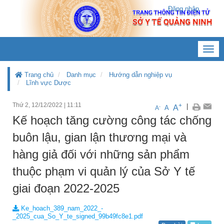
Đăng nhập
Toggl
navig
Trang chủ
Danh mục
Hướng dẫn nghiệp vụ
Lĩnh vực Dược
Thứ 2, 12/12/2022
|
11:11
+
|
A
-
A
A
Kế hoạch tăng cường công tác chống
buôn lậu, gian lận thương mại và
hàng giả đối với những sản phẩm
thuộc phạm vi quản lý của Sở Y tế
giai đoạn 2022-2025
Ke_hoach_389_nam_2022_-
_2025_cua_So_Y_te_signed_99b49fc8e1.pdf