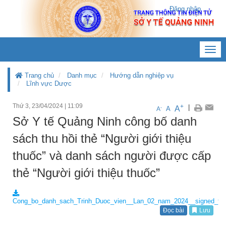
Đăng nhập
Toggl
navig
Trang chủ
Danh mục
Hướng dẫn nghiệp vụ
Lĩnh vực Dược
Thứ 3, 23/04/2024
|
11:09
+
|
A
-
A
A
Sở Y tế Quảng Ninh công bố danh
sách thu hồi thẻ “Người giới thiệu
thuốc” và danh sách người được cấp
thẻ “Người giới thiệu thuốc”
Cong_bo_danh_sach_Trinh_Duoc_vien__Lan_02_nam_2024__signed_f3c
Đọc bài
Lưu