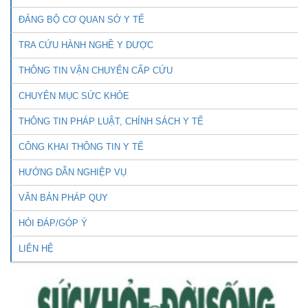
ĐẢNG BỘ CƠ QUAN SỞ Y TẾ
TRA CỨU HÀNH NGHỀ Y DƯỢC
THÔNG TIN VẬN CHUYỂN CẤP CỨU
CHUYÊN MỤC SỨC KHỎE
THÔNG TIN PHÁP LUẬT, CHÍNH SÁCH Y TẾ
CÔNG KHAI THÔNG TIN Y TẾ
HƯỚNG DẪN NGHIỆP VỤ
VĂN BẢN PHÁP QUY
HỎI ĐÁP/GÓP Ý
LIÊN HỆ