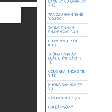
ĐẢNG BỘ CƠ QUAN SỞ
Y TẾ
TRA CỨU HÀNH NGHỀ
Y DƯỢC
THÔNG TIN VẬN
CHUYỂN CẤP CỨU
CHUYÊN MỤC SỨC
KHỎE
THÔNG TIN PHÁP
LUẬT, CHÍNH SÁCH Y
TẾ
CÔNG KHAI THÔNG TIN
Y TẾ
HƯỚNG DẪN NGHIỆP
VỤ
VĂN BẢN PHÁP QUY
HỎI ĐÁP/GÓP Ý