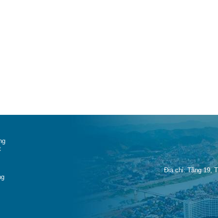
ng
t
Địa chỉ: Tầng 19, 
ng