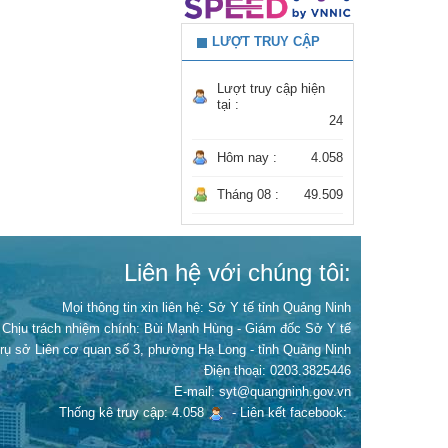
LƯỢT TRUY CẬP
Lượt truy cập hiện
tại :
24
Hôm nay :
4.058
Tháng 08 :
49.509
Liên hệ với chúng tôi:
Mọi thông tin xin liên hệ: Sở Y tế tỉnh Quảng Ninh
Chịu trách nhiệm chính:
Bùi Mạnh Hùng - Giám đốc Sở Y tế
Trụ sở Liên cơ quan số 3, phường Hạ Long - tỉnh Quảng Ninh
Điện thoại: 0203.3825446
E-mail: syt@quangninh.gov.vn
Thống kê truy cập: 4.058
-
Liên kết facebook: