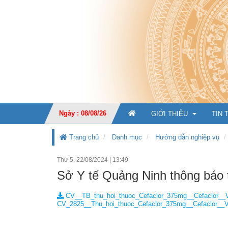
Ngày : 08/08/26
GIỚI THIỆU
TIN 
Trang chủ
Danh mục
Hướng dẫn nghiệp vụ
Thứ 5, 22/08/2024
|
13:49
GIỚI THIỆU CHUNG
Sở Y tế Quảng Ninh thông báo 
CHỨC NĂNG, NHIỆM V
CV__TB_thu_hoi_thuoc_Cefaclor_375mg__Cefaclor__
TỔ CHỨC BỘ MÁY
Ban Giá
CV_2825__Thu_hoi_thuoc_Cefaclor_375mg__Cefaclor__
KẾ HOẠCH PHÁT TRIỂ
Văn phò