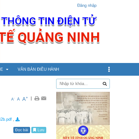
Đăng nhập
ỎE
VĂN BẢN ĐIỀU HÀNH
dịch
+
|
A
-
A
A
xin
2b.pdf
,
ừ 5 - dưới 12 tuổi
Đọc bài
Lưu