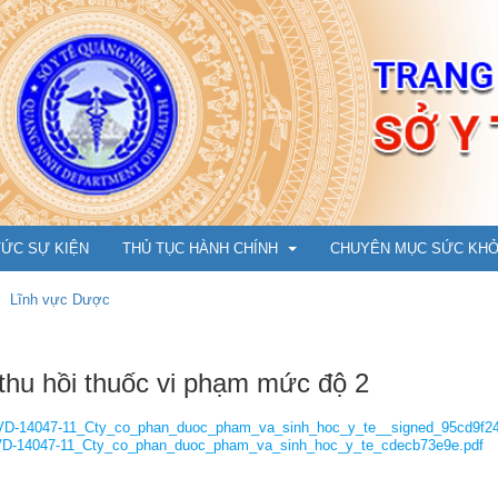
TỨC SỰ KIỆN
THỦ TỤC HÀNH CHÍNH
CHUYÊN MỤC SỨC KH
Lĩnh vực Dược
Y Dược cổ truyền
Cẩm nang phòng chống 
thu hồi thuốc vi phạm mức độ 2
Ụ
Dân số, Bà mẹ - Trẻ em
An toàn tiêm chủng vắc 
VD-14047-11_Cty_co_phan_duoc_pham_va_sinh_hoc_y_te__signed_95cd9f24
m đốc
Bảo trợ xã hội
Hướng dẫn tiêm cho trẻ t
VD-14047-11_Cty_co_phan_duoc_pham_va_sinh_hoc_y_te_cdecb73e9e.pdf
N
ng
Tổ chức cán bộ, Thi đua khen thưởng
Chuyện cùng bác sỹ