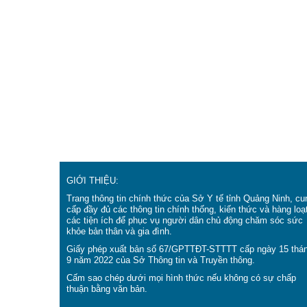
GIỚI THIỆU:
Trang thông tin chính thức của Sở Y tế tỉnh Quảng Ninh, cu
cấp đầy đủ các thông tin chính thống, kiến thức và hàng loạ
các tiện ích để phục vụ người dân chủ động chăm sóc sức
khỏe bản thân và gia đình.
Giấy phép xuất bản số 67/GPTTĐT-STTTT cấp ngày 15 thá
9 năm 2022 của Sở Thông tin và Truyền thông.
Cấm sao chép dưới mọi hình thức nếu không có sự chấp
thuận bằng văn bản.