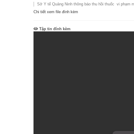
Sở Y tế Quảng Ninh thông báo thu hồi thuốc vi phạm 
SƠ ĐỒ TỔ CHỨC BỘ 
Nghiệp 
Chi tiết xem file đính kèm
LỊCH SỬ Y TẾ QUẢNG
Nghiệp 
Tập tin đính kèm
QUY CHẾ LÀM VIỆC SỞ
Kế hoạch
Phòng Dâ
Phòng Bả
Cơ quan,