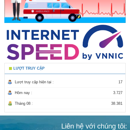
LƯỢT TRUY CẬP
Lượt truy cập hiện tại :
17
Hôm nay :
3.727
Tháng 08 :
38.381
Liên hệ với chúng tôi: