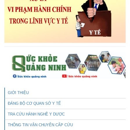
GIỚI THIỆU
ĐẢNG BỘ CƠ QUAN SỞ Y TẾ
TRA CỨU HÀNH NGHỀ Y DƯỢC
THÔNG TIN VẬN CHUYỂN CẤP CỨU