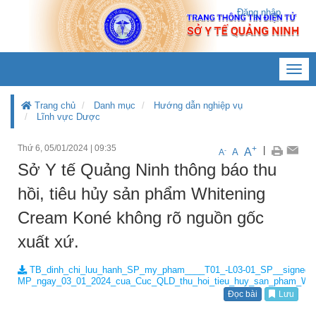
Đăng nhập
Toggl
navig
Trang chủ
Danh mục
Hướng dẫn nghiệp vụ
Lĩnh vực Dược
Thứ 6, 05/01/2024
|
09:35
+
|
A
-
A
A
Sở Y tế Quảng Ninh thông báo thu
hồi, tiêu hủy sản phẩm Whitening
Cream Koné không rõ nguồn gốc
xuất xứ.
TB_dinh_chi_luu_hanh_SP_my_pham____T01_-L03-01_SP__signed_2
MP_ngay_03_01_2024_cua_Cuc_QLD_thu_hoi_tieu_huy_san_pham_Whit
Đọc bài
Lưu