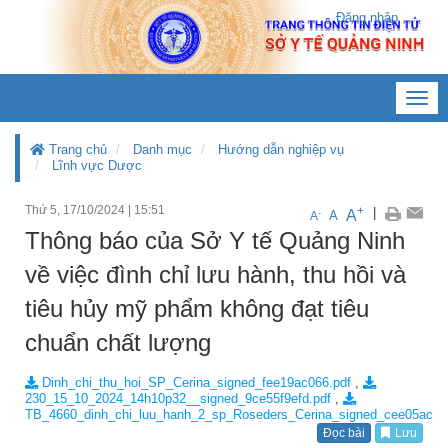
Đăng nhập
Toggl
navig
Trang chủ
Danh mục
Hướng dẫn nghiệp vụ
Lĩnh vực Dược
Thứ 5, 17/10/2024
|
15:51
+
|
A
-
A
A
Thông báo của Sở Y tế Quảng Ninh
về việc đình chỉ lưu hành, thu hồi và
tiêu hủy mỹ phẩm không đạt tiêu
chuẩn chất lượng
Dinh_chi_thu_hoi_SP_Cerina_signed_fee19ac066.pdf
,
230_15_10_2024_14h10p32__signed_9ce55f9efd.pdf
,
TB_4660_dinh_chi_luu_hanh_2_sp_Roseders_Cerina_signed_cee05ac06
Đọc bài
Lưu