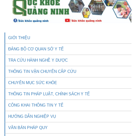
GIỚI THIỆU
ĐẢNG BỘ CƠ QUAN SỞ Y TẾ
TRA CỨU HÀNH NGHỀ Y DƯỢC
THÔNG TIN VẬN CHUYỂN CẤP CỨU
CHUYÊN MỤC SỨC KHỎE
THÔNG TIN PHÁP LUẬT, CHÍNH SÁCH Y TẾ
CÔNG KHAI THÔNG TIN Y TẾ
HƯỚNG DẪN NGHIỆP VỤ
VĂN BẢN PHÁP QUY