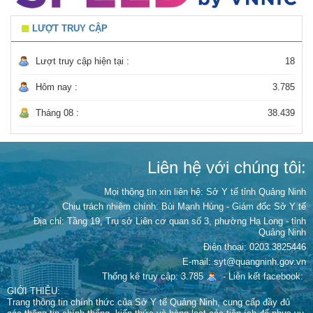
LƯỢT TRUY CẬP
Lượt truy cập hiện tại :
18
Hôm nay :
3.785
Tháng 08 :
38.439
Liên hệ với chúng tôi:
Mọi thông tin xin liên hệ: Sở Y tế tỉnh Quảng Ninh
Chịu trách nhiệm chính:
Bùi Mạnh Hùng - Giám đốc Sở Y tế
Địa chỉ: Tầng 19, Trụ sở Liên cơ quan số 3, phường Hạ Long - tỉnh
Quảng Ninh
Điện thoại: 0203.3825446
E-mail: syt@quangninh.gov.vn
Thống kê truy cập: 3.785
-
Liên kết facebook:
GIỚI THIỆU:
Trang thông tin chính thức của Sở Y tế Quảng Ninh, cung cấp đầy đủ