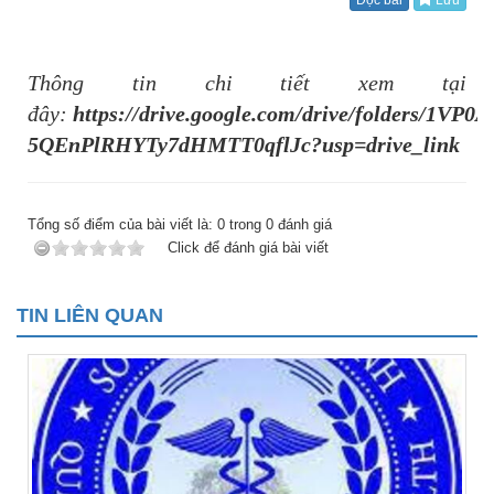
Đọc bài
Lưu
Thông tin chi tiết xem tại
đây:
https://drive.google.com/drive/folders/1VP0
5QEnPlRHYTy7dHMTT0qflJc?usp=drive_link
Tổng số điểm của bài viết là:
0
trong
0
đánh giá
Click để đánh giá bài viết
TIN LIÊN QUAN