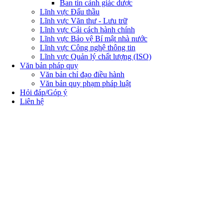
Ban tin cảnh giác dược
Lĩnh vực Đấu thầu
Lĩnh vực Văn thư - Lưu trữ
Lĩnh vực Cải cách hành chính
Lĩnh vực Bảo vệ Bí mật nhà nước
Lĩnh vực Công nghệ thông tin
Lĩnh vực Quản lý chất lượng (ISO)
Văn bản pháp quy
Văn bản chỉ đạo điều hành
Văn bản quy phạm pháp luật
Hỏi đáp/Góp ý
Liên hệ