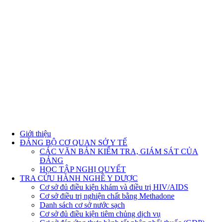
Giới thiệu
ĐẢNG BỘ CƠ QUAN SỞ Y TẾ
CÁC VĂN BẢN KIỂM TRA, GIÁM SÁT CỦA
ĐẢNG
HỌC TẬP NGHỊ QUYẾT
TRA CỨU HÀNH NGHỀ Y DƯỢC
Cơ sở đủ điều kiện khám và điều trị HIV/AIDS
Cơ sở điều trị nghiện chất bằng Methadone
Danh sách cơ sở nước sạch
Cơ sở đủ điều kiện tiêm chủng dịch vụ