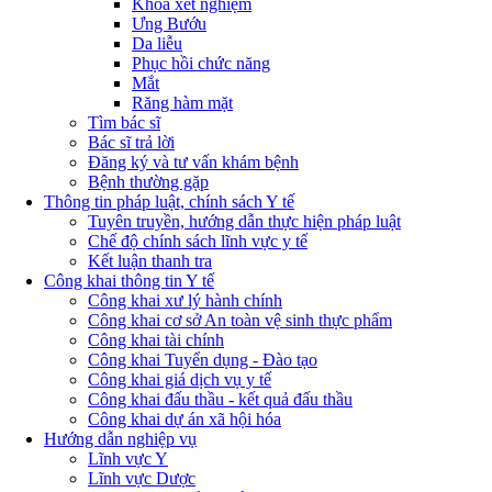
Khoa xét nghiệm
Ưng Bướu
Da liễu
Phục hồi chức năng
Mắt
Răng hàm mặt
Tìm bác sĩ
Bác sĩ trả lời
Đăng ký và tư vấn khám bệnh
Bệnh thường gặp
Thông tin pháp luật, chính sách Y tế
Tuyên truyền, hướng dẫn thực hiện pháp luật
Chế độ chính sách lĩnh vực y tế
Kết luận thanh tra
Công khai thông tin Y tế
Công khai xư lý hành chính
Công khai cơ sở An toàn vệ sinh thực phẩm
Công khai tài chính
Công khai Tuyển dụng - Đào tạo
Công khai giá dịch vụ y tế
Công khai đấu thầu - kết quả đấu thầu
Công khai dự án xã hội hóa
Hướng dẫn nghiệp vụ
Lĩnh vực Y
Lĩnh vực Dược