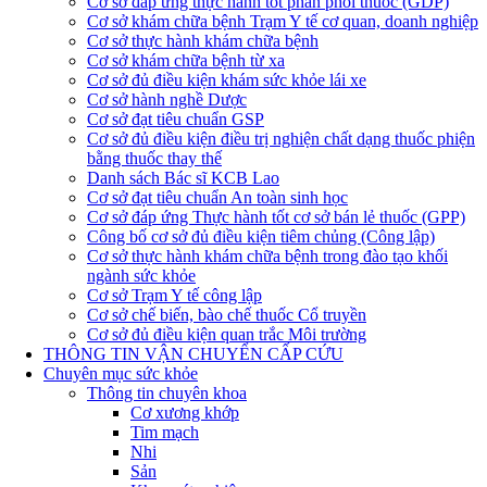
Cơ sở đáp ứng thực hành tốt phân phối thuốc (GDP)
Cơ sở khám chữa bệnh Trạm Y tế cơ quan, doanh nghiệp
Cơ sở thực hành khám chữa bệnh
Cơ sở khám chữa bệnh từ xa
Cơ sở đủ điều kiện khám sức khỏe lái xe
Cơ sở hành nghề Dược
Cơ sở đạt tiêu chuẩn GSP
Cơ sở đủ điều kiện điều trị nghiện chất dạng thuốc phiện
bằng thuốc thay thế
Danh sách Bác sĩ KCB Lao
Cơ sở đạt tiêu chuẩn An toàn sinh học
Cơ sở đáp ứng Thực hành tốt cơ sở bán lẻ thuốc (GPP)
Công bố cơ sở đủ điều kiện tiêm chủng (Công lập)
Cơ sở thực hành khám chữa bệnh trong đào tạo khối
ngành sức khỏe
Cơ sở Trạm Y tế công lập
Cơ sở chế biến, bào chế thuốc Cổ truyền
Cơ sở đủ điều kiện quan trắc Môi trường
THÔNG TIN VẬN CHUYỂN CẤP CỨU
Chuyên mục sức khỏe
Thông tin chuyên khoa
Cơ xương khớp
Tim mạch
Nhi
Sản