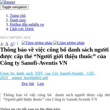
Toggle navigation
Đăng nhập
Trang chủ
Danh mục
Hướng dẫn nghiệp vụ
Lĩnh vực Dược
Thứ 6, 14/07/2023
|
10:55
|
+
-
A
A
A
Thông báo về việc công bố danh sách người
được cấp thẻ “Người giới thiệu thuốc” của
Công ty Sanofi-Aventis VN
Cong_bo_danh_sach_TDV_cua_Cty_Sanofi-Aventis__L02-
2023__signed_6ee49a8ef1.pdf
Đọc bài
Lưu
Thông báo về việc công bố danh sách người được cấp thẻ
“Người giới thiệu thuốc” của Công ty Sanofi-Aventis VN
Thông tin chi tiết xem tại file đính kèm