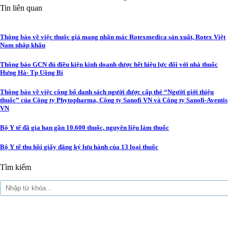
Tin liên quan
Thông báo về việc thuốc giả mang nhãn mác Rotexmedica sản xuất, Rotex Việt
Nam nhập khẩu
Thông báo GCN đủ điều kiện kinh doanh dược hết hiệu lực đối với nhà thuốc
Hưng Hà- Tp Uông Bí
Thông báo về việc công bố danh sách người được cấp thẻ “Người giới thiệu
thuốc” của Công ty Phytopharma, Công ty Sanofi VN và Công ty Sanofi-Aventis
VN
Bộ Y tế đã gia hạn gần 10.600 thuốc, nguyên liệu làm thuốc
Bộ Y tế thu hồi giấy đăng ký lưu hành của 13 loại thuốc
Tìm kiếm