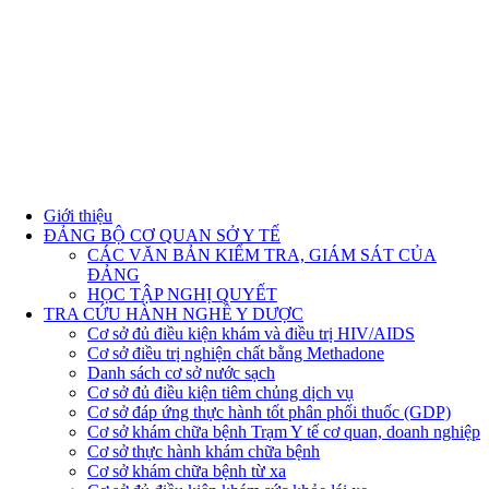
Giới thiệu
ĐẢNG BỘ CƠ QUAN SỞ Y TẾ
CÁC VĂN BẢN KIỂM TRA, GIÁM SÁT CỦA
ĐẢNG
HỌC TẬP NGHỊ QUYẾT
TRA CỨU HÀNH NGHỀ Y DƯỢC
Cơ sở đủ điều kiện khám và điều trị HIV/AIDS
Cơ sở điều trị nghiện chất bằng Methadone
Danh sách cơ sở nước sạch
Cơ sở đủ điều kiện tiêm chủng dịch vụ
Cơ sở đáp ứng thực hành tốt phân phối thuốc (GDP)
Cơ sở khám chữa bệnh Trạm Y tế cơ quan, doanh nghiệp
Cơ sở thực hành khám chữa bệnh
Cơ sở khám chữa bệnh từ xa