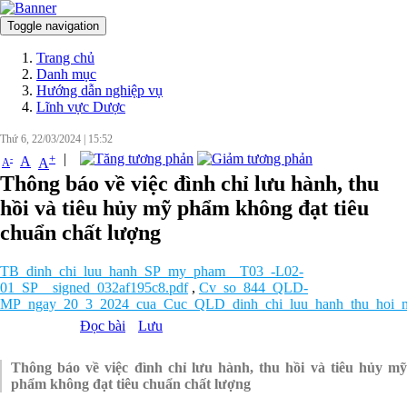
Toggle navigation
Đăng nhập
Trang chủ
Danh mục
Hướng dẫn nghiệp vụ
Lĩnh vực Dược
Thứ 6, 22/03/2024
|
15:52
|
+
-
A
A
A
Thông báo về việc đình chỉ lưu hành, thu
hồi và tiêu hủy mỹ phẩm không đạt tiêu
chuẩn chất lượng
TB_dinh_chi_luu_hanh_SP_my_pham__T03_-L02-
01_SP__signed_032af195c8.pdf
,
Cv_so_844_QLD-
MP_ngay_20_3_2024_cua_Cuc_QLD_dinh_chi_luu_hanh_thu_hoi_m
Đọc bài
Lưu
Thông báo về việc đình chỉ lưu hành, thu hồi và tiêu hủy mỹ
phẩm không đạt tiêu chuẩn chất lượng