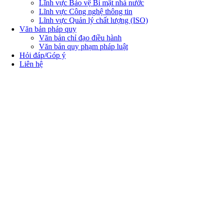
Lĩnh vực Bảo vệ Bí mật nhà nước
Lĩnh vực Công nghệ thông tin
Lĩnh vực Quản lý chất lượng (ISO)
Văn bản pháp quy
Văn bản chỉ đạo điều hành
Văn bản quy phạm pháp luật
Hỏi đáp/Góp ý
Liên hệ