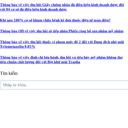
Thông báo về việc thu hồi Giấy chứng nhận đủ điều kiện kinh doanh dược đối
với 04 cơ sở đủ điều kiện kinh doanh dược
Khi nào 100% cơ sở khám chữa bệnh kê đơn thuốc điện tử toàn diện?
Thông báo QĐ về việc thu hồi số tiếp nhận Phiếu công bố sản phẩm mỹ phẩm
Thông báo về việc thu hồi thuốc vi phạm mức độ 2 đối với Dung dịch nhỏ mũi
Xylometazolin 0,05%
Thông báo về việc đình chỉ lưu hành, thu hồi và tiêu hủy mỹ phẩm không đạt
tiêu chuẩn chất lượng đối với Bột khử mùi Trapha
Tìm kiếm