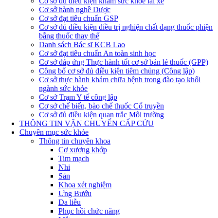
Cơ sở đủ điều kiện khám sức khỏe lái xe
Cơ sở hành nghề Dược
Cơ sở đạt tiêu chuẩn GSP
Cơ sở đủ điều kiện điều trị nghiện chất dạng thuốc phiện
bằng thuốc thay thế
Danh sách Bác sĩ KCB Lao
Cơ sở đạt tiêu chuẩn An toàn sinh học
Cơ sở đáp ứng Thực hành tốt cơ sở bán lẻ thuốc (GPP)
Công bố cơ sở đủ điều kiện tiêm chủng (Công lập)
Cơ sở thực hành khám chữa bệnh trong đào tạo khối
ngành sức khỏe
Cơ sở Trạm Y tế công lập
Cơ sở chế biến, bào chế thuốc Cổ truyền
Cơ sở đủ điều kiện quan trắc Môi trường
THÔNG TIN VẬN CHUYỂN CẤP CỨU
Chuyên mục sức khỏe
Thông tin chuyên khoa
Cơ xương khớp
Tim mạch
Nhi
Sản
Khoa xét nghiệm
Ưng Bướu
Da liễu
Phục hồi chức năng