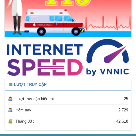
LƯỢT TRUY CẬP
Lượt truy cập hiện tại :
25
Hôm nay :
2.729
Tháng 08 :
42.618