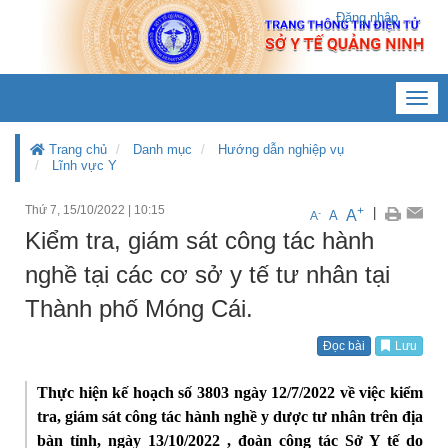
Đăng nhập
Toggl
navig
Trang chủ
Danh mục
Hướng dẫn nghiệp vụ
Lĩnh vực Y
Thứ 7, 15/10/2022
|
10:15
+
|
A
-
A
A
Kiểm tra, giám sát công tác hành
nghề tại các cơ sở y tế tư nhân tại
Thành phố Móng Cái.
Đọc bài
Lưu
Thực hiện kế hoạch số 3803 ngày 12/7/2022 về việc kiểm
tra, giám sát công tác hành nghề y dược tư nhân trên địa
bàn tỉnh, ngày 13/10/2022 , đoàn công tác Sở Y tế do