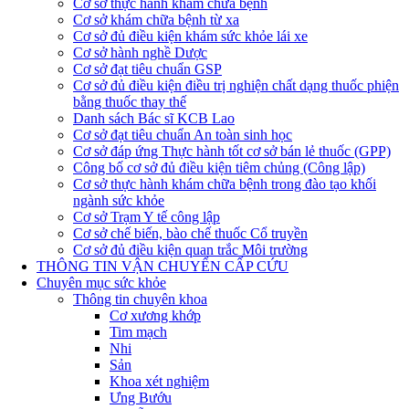
Cơ sở thực hành khám chữa bệnh
Cơ sở khám chữa bệnh từ xa
Cơ sở đủ điều kiện khám sức khỏe lái xe
Cơ sở hành nghề Dược
Cơ sở đạt tiêu chuẩn GSP
Cơ sở đủ điều kiện điều trị nghiện chất dạng thuốc phiện
bằng thuốc thay thế
Danh sách Bác sĩ KCB Lao
Cơ sở đạt tiêu chuẩn An toàn sinh học
Cơ sở đáp ứng Thực hành tốt cơ sở bán lẻ thuốc (GPP)
Công bố cơ sở đủ điều kiện tiêm chủng (Công lập)
Cơ sở thực hành khám chữa bệnh trong đào tạo khối
ngành sức khỏe
Cơ sở Trạm Y tế công lập
Cơ sở chế biến, bào chế thuốc Cổ truyền
Cơ sở đủ điều kiện quan trắc Môi trường
THÔNG TIN VẬN CHUYỂN CẤP CỨU
Chuyên mục sức khỏe
Thông tin chuyên khoa
Cơ xương khớp
Tim mạch
Nhi
Sản
Khoa xét nghiệm
Ưng Bướu