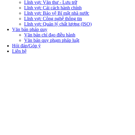
Lĩnh vực Văn thư - Lưu trữ
Lĩnh vực Cải cách hành chính
Lĩnh vực Bảo vệ Bí mật nhà nước
Lĩnh vực Công nghệ thông tin
Lĩnh vực Quản lý chất lượng (ISO)
Văn bản pháp quy
Văn bản chỉ đạo điều hành
Văn bản quy phạm pháp luật
Hỏi đáp/Góp ý
Liên hệ