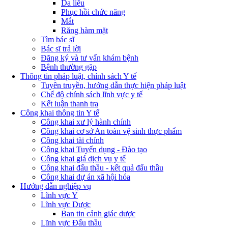
Da liễu
Phục hồi chức năng
Mắt
Răng hàm mặt
Tìm bác sĩ
Bác sĩ trả lời
Đăng ký và tư vấn khám bệnh
Bệnh thường gặp
Thông tin pháp luật, chính sách Y tế
Tuyên truyền, hướng dẫn thực hiện pháp luật
Chế độ chính sách lĩnh vực y tế
Kết luận thanh tra
Công khai thông tin Y tế
Công khai xư lý hành chính
Công khai cơ sở An toàn vệ sinh thực phẩm
Công khai tài chính
Công khai Tuyển dụng - Đào tạo
Công khai giá dịch vụ y tế
Công khai đấu thầu - kết quả đấu thầu
Công khai dự án xã hội hóa
Hướng dẫn nghiệp vụ
Lĩnh vực Y
Lĩnh vực Dược
Ban tin cảnh giác dược
Lĩnh vực Đấu thầu