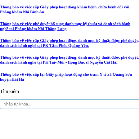
Thông báo về việc cấp Giấy phép hoạt động khám bệnh, chữa bệnh đối với
Phòng khám Nhi Bình An
Thông báo về việc phê duyệt bổ sung danh mục kỹ thuật và danh sách hành
nghề tại Phòng khám Nhi Thăng Long
Thông báo về việc cấp Giấy phép hoạt động, danh mục kỹ thuật được phê duyệt,
danh sách hành nghề tại PK Tâm Phúc Quảng Yên.
Thông báo về việc cấp Giấy phép hoạt động, danh mục kỹ thuật được phê duyệt,
danh sách hành nghề tại PK Tai- Mũi - Họng Bác sĩ Nguyễn Cát Hải
Thông báo về việc cấp lại Giấy phép hoạt động cho trạm Y tế xã Quảng Sơn
huyện Hải Hà
Tìm kiếm