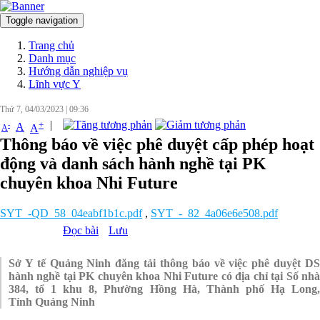
Toggle navigation
Đăng nhập
Trang chủ
Danh mục
Hướng dẫn nghiệp vụ
Lĩnh vực Y
Thứ 7, 04/03/2023
|
09:36
|
+
-
A
A
A
Thông báo về việc phê duyệt cấp phép hoạt
động và danh sách hành nghề tại PK
chuyên khoa Nhi Future
SYT_-QD_58_04eabf1b1c.pdf
,
SYT_-_82_4a06e6e508.pdf
Đọc bài
Lưu
Sở Y tế Quảng Ninh đăng tải thông báo về việc phê duyệt DS
hành nghề tại PK chuyên khoa Nhi Future có địa chỉ tại Số nhà
384, tổ 1 khu 8, Phường Hồng Hà, Thành phố Hạ Long,
Tỉnh Quảng Ninh