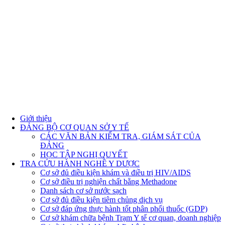
Giới thiệu
ĐẢNG BỘ CƠ QUAN SỞ Y TẾ
CÁC VĂN BẢN KIỂM TRA, GIÁM SÁT CỦA
ĐẢNG
HỌC TẬP NGHỊ QUYẾT
TRA CỨU HÀNH NGHỀ Y DƯỢC
Cơ sở đủ điều kiện khám và điều trị HIV/AIDS
Cơ sở điều trị nghiện chất bằng Methadone
Danh sách cơ sở nước sạch
Cơ sở đủ điều kiện tiêm chủng dịch vụ
Cơ sở đáp ứng thực hành tốt phân phối thuốc (GDP)
Cơ sở khám chữa bệnh Trạm Y tế cơ quan, doanh nghiệp