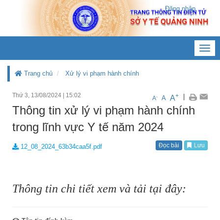
Đăng nhập
Toggl
navig
Trang chủ
Xử lý vi phạm hành chính
Thứ 3, 13/08/2024
|
15:02
+
|
A
-
A
A
Thông tin xử lý vi phạm hành chính
trong lĩnh vực Y tế năm 2024
Đọc bài
Lưu
12_08_2024_63b34caa5f.pdf
Thông tin chi tiết xem và tải tại đây: