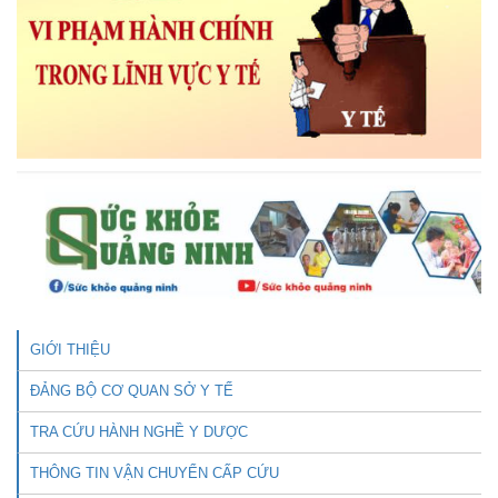
GIỚI THIỆU
ĐẢNG BỘ CƠ QUAN SỞ Y TẾ
TRA CỨU HÀNH NGHỀ Y DƯỢC
THÔNG TIN VẬN CHUYỂN CẤP CỨU