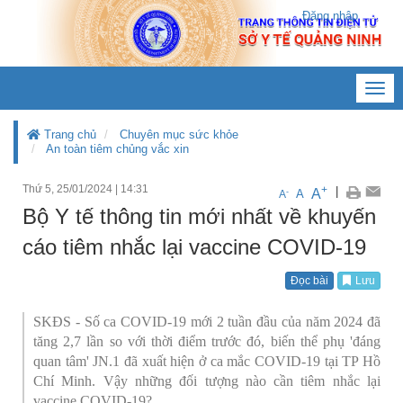
Đăng nhập
Toggl
navig
Trang chủ
Chuyên mục sức khỏe
An toàn tiêm chủng vắc xin
Thứ 5, 25/01/2024
|
14:31
+
|
A
-
A
A
Bộ Y tế thông tin mới nhất về khuyến
cáo tiêm nhắc lại vaccine COVID-19
Đọc bài
Lưu
SKĐS - Số ca COVID-19 mới 2 tuần đầu của năm 2024 đã
tăng 2,7 lần so với thời điểm trước đó, biến thể phụ 'đáng
quan tâm' JN.1 đã xuất hiện ở ca mắc COVID-19 tại TP Hồ
Chí Minh. Vậy những đối tượng nào cần tiêm nhắc lại
vaccine COVID-19?