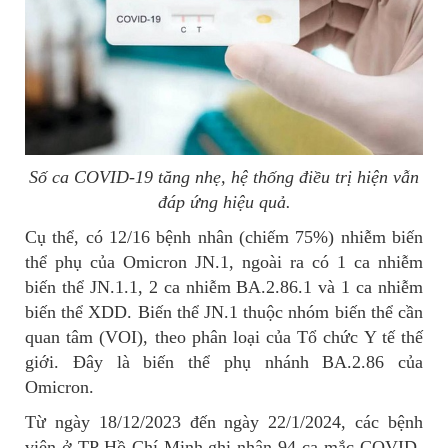
Số ca COVID-19 tăng nhẹ, hệ thống điều trị hiện vẫn
đáp ứng hiệu quả.
Cụ thể, có 12/16 bệnh nhân (chiếm 75%) nhiễm biến
thể phụ của Omicron JN.1, ngoài ra có 1 ca nhiễm
biến thể JN.1.1, 2 ca nhiễm BA.2.86.1 và 1 ca nhiễm
biến thể XDD. Biến thể JN.1 thuộc nhóm biến thể cần
quan tâm (VOI), theo phân loại của Tổ chức Y tế thế
giới. Đây là biến thể phụ nhánh BA.2.86 của
Omicron.
Từ ngày 18/12/2023 đến ngày 22/1/2024, các bệnh
viện ở TP Hồ Chí Minh ghi nhận 94 ca mắc COVID-