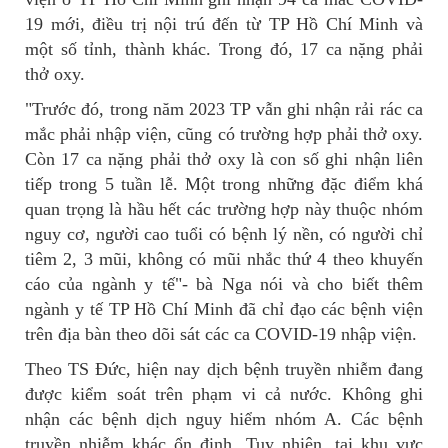
19 mới, điều trị nội trú đến từ TP Hồ Chí Minh và
một số tỉnh, thành khác. Trong đó, 17 ca nặng phải
thở oxy.
"Trước đó, trong năm 2023 TP vẫn ghi nhận rải rác ca
mắc phải nhập viện, cũng có trường hợp phải thở oxy.
Còn 17 ca nặng phải thở oxy là con số ghi nhận liên
tiếp trong 5 tuần lễ. Một trong những đặc điểm khá
quan trọng là hầu hết các trường hợp này thuộc nhóm
nguy cơ, người cao tuổi có bệnh lý nền, có người chỉ
tiêm 2, 3 mũi, không có mũi nhắc thứ 4 theo khuyến
cáo của ngành y tế"- bà Nga nói và cho biết thêm
ngành y tế TP Hồ Chí Minh đã chỉ đạo các bệnh viện
trên địa bàn theo dõi sát các ca COVID-19 nhập viện.
Theo TS Đức, hiện nay dịch bệnh truyền nhiễm đang
được kiểm soát trên phạm vi cả nước. Không ghi
nhận các bệnh dịch nguy hiểm nhóm A. Các bệnh
truyền nhiễm khác ổn định. Tuy nhiên, tại khu vực