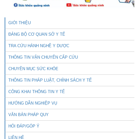
GIỚI THIỆU
ĐẢNG BỘ CƠ QUAN SỞ Y TẾ
TRA CỨU HÀNH NGHỀ Y DƯỢC
THÔNG TIN VẬN CHUYỂN CẤP CỨU
CHUYÊN MỤC SỨC KHỎE
THÔNG TIN PHÁP LUẬT, CHÍNH SÁCH Y TẾ
CÔNG KHAI THÔNG TIN Y TẾ
HƯỚNG DẪN NGHIỆP VỤ
VĂN BẢN PHÁP QUY
HỎI ĐÁP/GÓP Ý
LIÊN HỆ