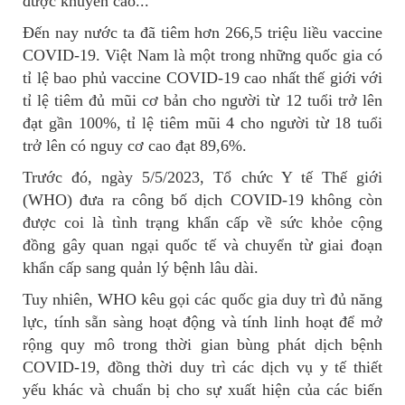
được khuyến cáo...
Đến nay nước ta đã tiêm hơn 266,5 triệu liều vaccine
COVID-19. Việt Nam là một trong những quốc gia có
tỉ lệ bao phủ vaccine COVID-19 cao nhất thế giới với
tỉ lệ tiêm đủ mũi cơ bản cho người từ 12 tuổi trở lên
đạt gần 100%, tỉ lệ tiêm mũi 4 cho người từ 18 tuổi
trở lên có nguy cơ cao đạt 89,6%.
Trước đó, ngày 5/5/2023, Tổ chức Y tế Thế giới
(WHO) đưa ra công bố dịch COVID-19 không còn
được coi là tình trạng khẩn cấp về sức khỏe cộng
đồng gây quan ngại quốc tế và chuyển từ giai đoạn
khẩn cấp sang quản lý bệnh lâu dài.
Tuy nhiên, WHO kêu gọi các quốc gia duy trì đủ năng
lực, tính sẵn sàng hoạt động và tính linh hoạt để mở
rộng quy mô trong thời gian bùng phát dịch bệnh
COVID-19, đồng thời duy trì các dịch vụ y tế thiết
yếu khác và chuẩn bị cho sự xuất hiện của các biến