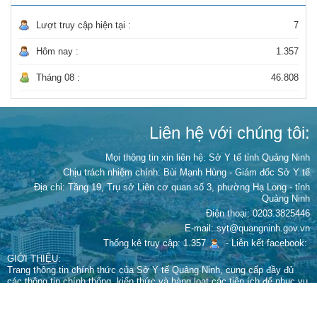
Lượt truy cập hiện tại :
7
Hôm nay :
1.357
Tháng 08 :
46.808
Liên hệ với chúng tôi:
Mọi thông tin xin liên hệ: Sở Y tế tỉnh Quảng Ninh
Chịu trách nhiệm chính:
Bùi Mạnh Hùng - Giám đốc Sở Y tế
Địa chỉ: Tầng 19, Trụ sở Liên cơ quan số 3, phường Hạ Long - tỉnh
Quảng Ninh
Điện thoại: 0203.3825446
E-mail: syt@quangninh.gov.vn
Thống kê truy cập: 1.357
-
Liên kết facebook:
GIỚI THIỆU:
Trang thông tin chính thức của Sở Y tế Quảng Ninh, cung cấp đầy đủ
các thông tin chính thống, kiến thức và hàng loạt các tiện ích để phục vụ
người dân chủ động chăm sóc sức khỏe bản thân và gia đình.
Giấy phép xuất bản số 67/GPTTĐT-STTTT cấp ngày 15 tháng 9 năm