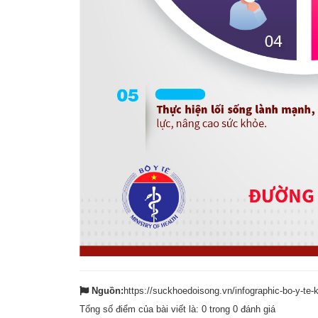
Nguồn:
https://suckhoedoisong.vn/infographic-bo-y-
Tổng số điểm của bài viết là:
0
trong
0
đánh giá