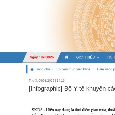
Ngày : 07/08/26
GIỚI THIỆU
TIN 
Trang chủ
Chuyên mục sức khỏe
Cẩm nang p
Thứ 3, 09/08/2022
|
14:16
GIỚI THIỆU CHUNG
[Infographic] Bộ Y tế khuyến 
CHỨC NĂNG, NHIỆM V
TỔ CHỨC BỘ MÁY
Ban Giá
SKĐS - Hiện nay đang là thời điểm giao mùa, thu
KẾ HOẠCH PHÁT TRIỂ
Văn phò