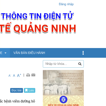
Đăng nhập
ỎE
VĂN BẢN ĐIỀU HÀNH
dịch
+
|
A
-
A
A
xin
Đọc bài
Lưu
ừ 5 - dưới 12 tuổi
mắc bệnh viêm đường hô