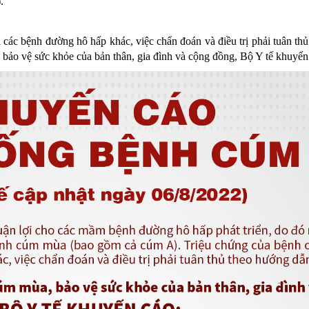
.
MÁY
vụ Y
Bảo hiểm Y tế
Hiên mô, tạng
i các bệnh đường hô hấp khác, việc chẩn đoán và điều trị phải tuân th
 NINH
vụ Dược
Phòng chống tệ nạn xã hội
ảo vệ sức khỏe của bản thân, gia đình và cộng đồng, Bộ Y tế khuyến
 Y TẾ
 tài chính
An toàn vệ sinh thực phẩm
n số và Phát triển
Khám chữa bệnh
o trợ xã hội và Trẻ em
Dược và Mỹ phẩm
 đơn vị trực thuộc
Phòng bệnh
Tài chính kế toán
Trang thiết bị y tế
Tổ chức cán bộ
Giám định
Nghiên cứu KH & CNTT