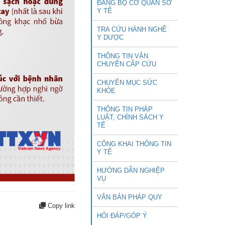
ĐẢNG BỘ CƠ QUAN SỞ
Y TẾ
TRA CỨU HÀNH NGHỀ
Y DƯỢC
THÔNG TIN VẬN
CHUYỂN CẤP CỨU
CHUYÊN MỤC SỨC
KHỎE
THÔNG TIN PHÁP
LUẬT, CHÍNH SÁCH Y
TẾ
CÔNG KHAI THÔNG TIN
Y TẾ
HƯỚNG DẪN NGHIỆP
VỤ
VĂN BẢN PHÁP QUY
Copy link
HỎI ĐÁP/GÓP Ý