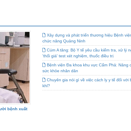
Xây dựng và phát triển thương hiệu Bệnh việ
chức năng Quảng Ninh
Cúm A tăng: Bộ Y tế yêu cầu kiểm tra, xử lý 
'thổi giá' test xét nghiệm, thuốc điều trị
Bệnh viện Đa khoa khu vực Cẩm Phả: Nâng c
sức khỏe nhân dân
Chuyên gia nói gì về việc cách ly y tế đối v
khỉ?
gười bệnh xuất