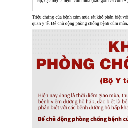
hấp, đặc biệt là bệnh cúm mùa (bao gồm cả cúm A)
SƠ ĐỒ TỔ CHỨC BỘ 
Nghiệp 
Triệu chứng của
bệnh cúm mùa
rất khó phân biệt vớ
LỊCH SỬ Y TẾ QUẢNG
Nghiệp 
quan y tế. Để chủ động phòng chống bệnh cúm mùa, b
QUY CHẾ LÀM VIỆC SỞ
Kế hoạch
Phòng Dâ
Phòng Bả
Cơ quan,