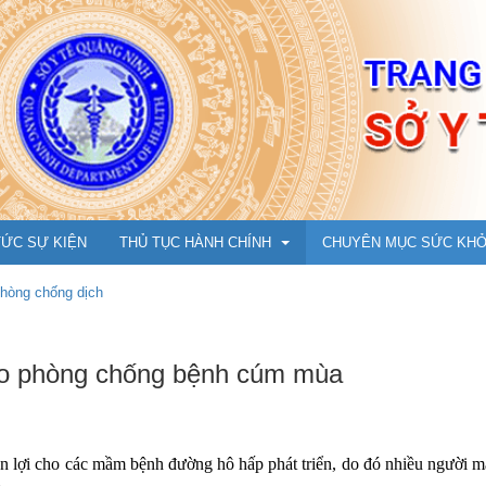
TỨC SỰ KIỆN
THỦ TỤC HÀNH CHÍNH
CHUYÊN MỤC SỨC KH
hòng chống dịch
Y Dược cổ truyền
Cẩm nang phòng chống 
cáo phòng chống bệnh cúm mùa
Ụ
Dân số, Bà mẹ - Trẻ em
An toàn tiêm chủng vắc 
m đốc
Bảo trợ xã hội
Hướng dẫn tiêm cho trẻ t
ận lợi cho các mầm bệnh đường hô hấp phát triển, do đó nhiều người 
N
ng
Tổ chức cán bộ, Thi đua khen thưởng
Chuyện cùng bác sỹ