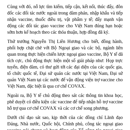
Cùng với đó, nỗ lực tìm kiếm, tiếp cận, kết nối, thúc đẩy, đôn
đốc các đối tác nước ngoài trong đàm phán, nhập khẩu và tiếp
nhận vaccine, thuốc điều trị, vật phẩm y tế; đẩy mạnh vận
động các đối tác giao vaccine cho Việt Nam đúng hạn hoặc
sớm hơn kế hoạch theo các thỏa thuận, hợp đồng đã ký.
Thứ trưởng Nguyễn Thị Liên Hương cho biết, đồng hành,
phối hợp chặt chẽ với Bộ Ngoại giao và các bộ, ngành liên
quan trong thực hiện chiến lược ngoại giao vaccine, Bộ Y tế đã
tích cực, chủ động thực hiện một số giải pháp như: Họp trực
tuyến, điện đàm, có thư gửi tới các đại diện của các quốc gia,
tổ chức quốc tế, Đại sứ quán các nước tại Việt Nam, Đại sứ
quán Việt Nam tại các nước để vận động viện trợ vaccine cho
Việt Nam, đặc biệt là qua cơ chế COVAX.
Ngoài ra, Bộ Y tế chủ động theo sát các thông tin khoa học,
phê duyệt có điều kiện các vaccine để tiếp nhận hỗ trợ vaccine
hỗ trợ qua cơ chế COVAX và các cơ chế song phương.
Dưới chỉ đạo sát sao, kịp thời của các đồng chí Lãnh đạo
Đảng, Nhà nước, Quốc hội, Chính phủ, công tác ngoại giao