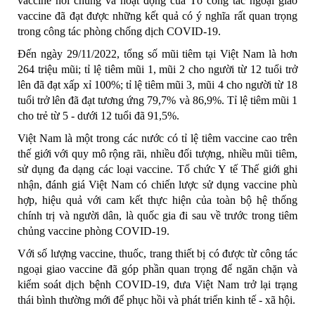
vaccine nói chung và hoạt động của Tổ công tác ngoại giao
vaccine đã đạt được những kết quả có ý nghĩa rất quan trọng
trong công tác phòng chống dịch COVID-19.
Đến ngày 29/11/2022, tổng số mũi tiêm tại Việt Nam là hơn
264 triệu mũi; tỉ lệ tiêm mũi 1, mũi 2 cho người từ 12 tuổi trở
lên đã đạt xấp xỉ 100%; tỉ lệ tiêm mũi 3, mũi 4 cho người từ 18
tuổi trở lên đã đạt tương ứng 79,7% và 86,9%. Tỉ lệ tiêm mũi 1
cho trẻ từ 5 - dưới 12 tuổi đã 91,5%.
Việt Nam là một trong các nước có tỉ lệ tiêm vaccine cao trên
thế giới với quy mô rộng rãi, nhiều đối tượng, nhiều mũi tiêm,
sử dụng đa dạng các loại vaccine. Tổ chức Y tế Thế giới ghi
nhận, đánh giá Việt Nam có chiến lược sử dụng vaccine phù
hợp, hiệu quả với cam kết thực hiện của toàn bộ hệ thống
chính trị và người dân, là quốc gia đi sau về trước trong tiêm
chủng vaccine phòng COVID-19.
Với số lượng vaccine, thuốc, trang thiết bị có được từ công tác
ngoại giao vaccine đã góp phần quan trọng để ngăn chặn và
kiểm soát dịch bệnh COVID-19, đưa Việt Nam trở lại trạng
thái bình thường mới để phục hồi và phát triển kinh tế - xã hội.