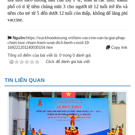
phố có tỉ lệ tiêm chủng mũi 3 cho người từ 12 tuổi trở lên và
tiêm cho trẻ từ 5 đến dưới 12 tuổi còn thấp, không để lãng phí
vaccine.
Nguồn:
https://suckhoedoisong.vn/tiem-vaccine-van-la-giai-phap-
chien-luoc-nham-kiem-soat-dich-benh-covid-19-
169221201140030154.htm
Copy link
Tổng số điểm của bài viết là:
0
trong
0
đánh giá
Click để đánh giá bài viết
TIN LIÊN QUAN