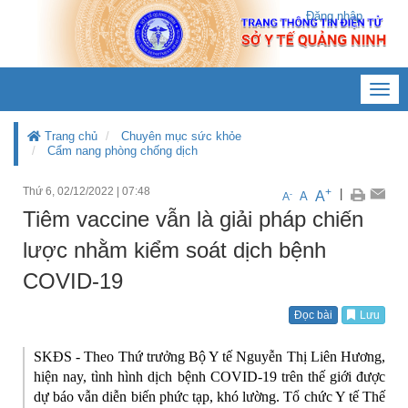
Đăng nhập
Toggl
navig
Trang chủ
Chuyên mục sức khỏe
Cẩm nang phòng chống dịch
Thứ 6, 02/12/2022
|
07:48
+
|
A
-
A
A
Tiêm vaccine vẫn là giải pháp chiến
lược nhằm kiểm soát dịch bệnh
COVID-19
Đọc bài
Lưu
SKĐS - Theo Thứ trưởng Bộ Y tế Nguyễn Thị Liên Hương,
hiện nay, tình hình dịch bệnh COVID-19 trên thế giới được
dự báo vẫn diễn biến phức tạp, khó lường. Tổ chức Y tế Thế