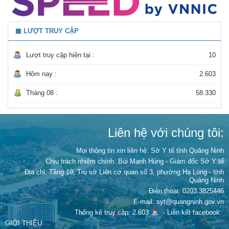
LƯỢT TRUY CẬP
Lượt truy cập hiện tại :
10
Hôm nay :
2.603
Tháng 08 :
58.330
Liên hệ với chúng tôi:
Mọi thông tin xin liên hệ: Sở Y tế tỉnh Quảng Ninh
Chịu trách nhiệm chính:
Bùi Mạnh Hùng - Giám đốc Sở Y tế
Địa chỉ: Tầng 19, Trụ sở Liên cơ quan số 3, phường Hạ Long - tỉnh
Quảng Ninh
Điện thoại: 0203.3825446
E-mail: syt@quangninh.gov.vn
Thống kê truy cập: 2.603
-
Liên kết facebook:
GIỚI THIỆU: