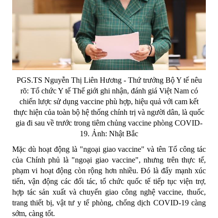
PGS.TS Nguyễn Thị Liên Hương - Thứ trưởng Bộ Y tế nêu
rõ: Tổ chức Y tế Thế giới ghi nhận, đánh giá Việt Nam có
chiến lược sử dụng vaccine phù hợp, hiệu quả với cam kết
thực hiện của toàn bộ hệ thống chính trị và người dân, là quốc
gia đi sau về trước trong tiêm chủng vaccine phòng COVID-
19. Ảnh: Nhật Bắc
Mặc dù hoạt động là "ngoại giao vaccine" và tên Tổ công tác
của Chính phủ là "ngoại giao vaccine", nhưng trên thực tế,
phạm vi hoạt động còn rộng hơn nhiều. Đó là đẩy mạnh xúc
tiến, vận động các đối tác, tổ chức quốc tế tiếp tục viện trợ,
hợp tác sản xuất và chuyển giao công nghệ vaccine, thuốc,
trang thiết bị, vật tư y tế phòng, chống dịch COVID-19 càng
sớm, càng tốt.