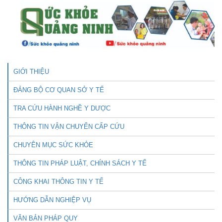
GIỚI THIỆU
ĐẢNG BỘ CƠ QUAN SỞ Y TẾ
TRA CỨU HÀNH NGHỀ Y DƯỢC
THÔNG TIN VẬN CHUYỂN CẤP CỨU
CHUYÊN MỤC SỨC KHỎE
THÔNG TIN PHÁP LUẬT, CHÍNH SÁCH Y TẾ
CÔNG KHAI THÔNG TIN Y TẾ
HƯỚNG DẪN NGHIỆP VỤ
VĂN BẢN PHÁP QUY