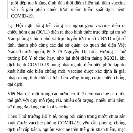
giới tiếp tục khẳng định đến thời điểm hiện tại, tiêm vaccine
vẫn là giải pháp chiến lược nhằm kiểm soát dịch bệnh
COVID-19.
Tại
Hội nghị tổng kết công tác ngoại giao vaccine
diễn ra
chiều hôm qua (30/11) diễn ra theo hình thức trực tiếp tại trụ sở
Văn phòng Chính phủ và trực tuyến tới trụ sở UBND một số
tỉnh, thành phố cùng các đại sứ quán, cơ quan đại diện Việt
Nam ở nước ngoài, PGS.TS Nguyễn Thị Liên Hương - Thứ
trưởng Bộ Y tế cho hay, nhớ lại thời điểm tháng 8/2021, khi
dịch bệnh COVID-19 bùng phát mạnh, diễn biến phức tạp do
xuất hiện các biến chủng mới, vaccine được xác định là giải
pháp mang tính chiến lược, bền vững trong cuộc chiến chống
đại dịch.
Việt Nam là một trong các nước có tỉ lệ tiêm vaccine cao trên
thế giới với quy mô rộng rãi, nhiều đối tượng, nhiều mũi tiêm,
sử dụng đa dạng các loại vaccine
Theo Thứ trưởng Bộ Y tế, trong bối cảnh trong nước chưa sản
xuất được vaccine phòng COVID-19, yêu cầu phòng, chống
dịch rất cấp bách, nguồn vaccine trên thế giới khan hiếm, mặc