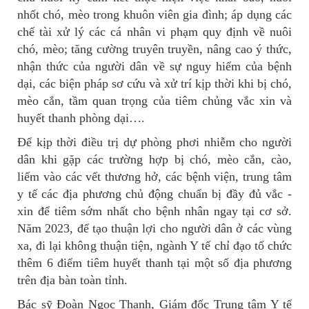
nhốt chó, mèo trong khuôn viên gia đình; áp dụng các
chế tài xử lý các cá nhân vi phạm quy định về nuôi
chó, mèo; tăng cường truyên truyền, nâng cao ý thức,
nhận thức của người dân về sự nguy hiểm của bệnh
dại, các biện pháp sơ cứu và xử trí kịp thời khi bị chó,
mèo cắn, tầm quan trọng của tiêm chủng vắc xin và
huyết thanh phòng dại….
Để kịp thời điều trị dự phòng phơi nhiễm cho người
dân khi gặp các trường hợp bị chó, mèo cắn, cào,
liếm vào các vết thương hở, các bệnh viện, trung tâm
y tế các địa phương chủ động chuẩn bị đầy đủ vắc -
xin để tiêm sớm nhất cho bệnh nhân ngay tại cơ sở.
Năm 2023, để tạo thuận lợi cho người dân ở các vùng
xa, đi lại không thuận tiện, ngành Y tế chỉ đạo tổ chức
thêm 6 điểm tiêm huyết thanh tại một số địa phương
trên địa bàn toàn tỉnh.
Bác sỹ Đoàn Ngọc Thanh, Giám đốc Trung tâm Y tế