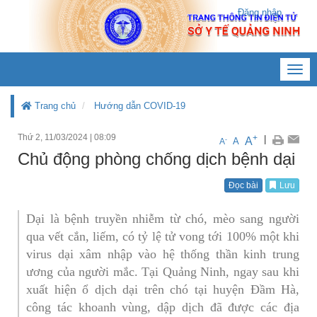
Đăng nhập
Toggl
navig
Trang chủ
Hướng dẫn COVID-19
Thứ 2, 11/03/2024
|
08:09
+
|
A
-
A
A
Chủ động phòng chống dịch bệnh dại
Đọc bài
Lưu
Dại là bệnh truyền nhiễm từ chó, mèo sang người
qua vết cắn, liếm, có tỷ lệ tử vong tới 100% một khi
virus dại xâm nhập vào hệ thống thần kinh trung
ương của người mắc. Tại Quảng Ninh, ngay sau khi
xuất hiện ổ dịch dại trên chó tại huyện Đầm Hà,
công tác khoanh vùng, dập dịch đã được các địa