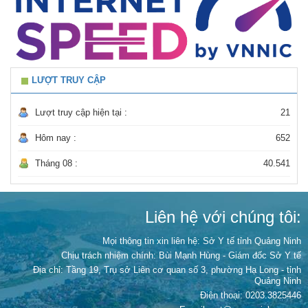
LƯỢT TRUY CẬP
Lượt truy cập hiện tại :
21
Hôm nay :
652
Tháng 08 :
40.541
Liên hệ với chúng tôi:
Mọi thông tin xin liên hệ: Sở Y tế tỉnh Quảng Ninh
Chịu trách nhiệm chính:
Bùi Mạnh Hùng - Giám đốc Sở Y tế
Địa chỉ: Tầng 19, Trụ sở Liên cơ quan số 3, phường Hạ Long - tỉnh
Quảng Ninh
Điện thoại: 0203.3825446