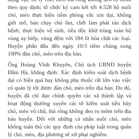
theo quy định; tổ chức ký cam kết tới 4.528 hộ nuôi
chó, mèo thực hiện tiêm phòng vắc xin dại, không
giết mổ, bán chạy chó ốm, chết làm phát tán dịch
bệnh; thực hiện vệ sinh, tiêu độc khử trùng toàn bộ
vùng uy hiếp, vùng đệm với 184 lít hóa chất các loại.
Huyện phấn đấu đến ngày 10/3 tiêm chủng xong
100% đàn chó, mèo trên địa bàn.
Ông Hoàng Vĩnh Khuyến, Chủ tịch UBND huyện
Đầm Hà, khẳng định: Xác định kiểm soát dịch bệnh
dại có hiệu quả hay không phụ thuộc rất lớn vào việc
có quản lý tốt được đàn chó, mèo trên địa bàn. Do đó,
huyện đã chỉ đạo chính quyền các xã thành lập và
hoạt động thường xuyên các tổ kiểm soát tiêu hủy
chó, mèo vô chủ, thả rông không đeo rọ mõm trên địa
bàn huyện. Đối với những cá nhân nuôi chó, mèo
không tuân thủ các quy định của pháp luật trong quản
lý chó, mèo, địa phương sẽ xử phạt nghiêm.