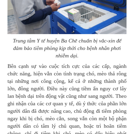
Trung tâm Y tế huyện Ba Chẽ chuẩn bị vắc-xin để
đảm bảo tiêm phòng kịp thời cho bệnh nhân phơi
nhiễm dại.
Bên cạnh sự vào cuộc tích cực của các cấp, ngành
chức năng, hiện vẫn còn tình trạng chó, mèo thả rông
tại những nơi công cộng, kể cả ở những thành phố
lớn, đông người. Điều này cũng tiềm ẩn nguy cơ lây
lan bệnh dại trên động vật cũng như sang người. Theo
ghi nhận của các cơ quan y tế, dù ý thức của phần lớn
người dân đã được nâng cao, chủ động đi tiêm phòng
ngay khi bị chó, mèo cắn, song vẫn còn một bộ phận
người dân có tâm lý chủ quan, hoặc trì hoãn tiêm
chủng, chỉ đi tiêm khi chó, mèo có dấu hiệu phát