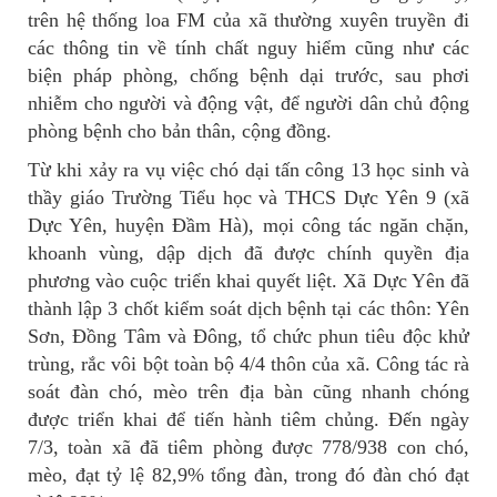
trên hệ thống loa FM của xã thường xuyên truyền đi
các thông tin về tính chất nguy hiểm cũng như các
biện pháp phòng, chống bệnh dại trước, sau phơi
nhiễm cho người và động vật, để người dân chủ động
phòng bệnh cho bản thân, cộng đồng.
Từ khi xảy ra vụ việc chó dại tấn công 13 học sinh và
thầy giáo Trường Tiểu học và THCS Dực Yên 9 (xã
Dực Yên, huyện Đầm Hà), mọi công tác ngăn chặn,
khoanh vùng, dập dịch đã được chính quyền địa
phương vào cuộc triển khai quyết liệt. Xã Dực Yên đã
thành lập 3 chốt kiểm soát dịch bệnh tại các thôn: Yên
Sơn, Đồng Tâm và Đông, tổ chức phun tiêu độc khử
trùng, rắc vôi bột toàn bộ 4/4 thôn của xã. Công tác rà
soát đàn chó, mèo trên địa bàn cũng nhanh chóng
được triển khai để tiến hành tiêm chủng. Đến ngày
7/3, toàn xã đã tiêm phòng được 778/938 con chó,
mèo, đạt tỷ lệ 82,9% tổng đàn, trong đó đàn chó đạt