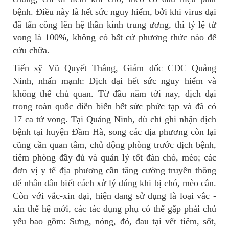
bệnh. Điều này là hết sức nguy hiểm, bởi khi virus dại
đã tấn công lên hệ thần kinh trung ương, thì tỷ lệ tử
vong là 100%, không có bất cứ phương thức nào để
cứu chữa.
Tiến sỹ Vũ Quyết Thắng, Giám đốc CDC Quảng
Ninh, nhấn mạnh: Dịch dại hết sức nguy hiểm và
không thể chủ quan. Từ đầu năm tới nay, dịch dại
trong toàn quốc diễn biến hết sức phức tạp và đã có
17 ca tử vong. Tại Quảng Ninh, dù chỉ ghi nhận dịch
bệnh tại huyện Đầm Hà, song các địa phương còn lại
cũng cần quan tâm, chủ động phòng trước dịch bệnh,
tiêm phòng đầy đủ và quản lý tốt đàn chó, mèo; các
đơn vị y tế địa phương cần tăng cường truyền thông
để nhân dân biết cách xử lý đúng khi bị chó, mèo cắn.
Còn với vắc-xin dại, hiện đang sử dụng là loại vắc -
xin thế hệ mới, các tác dụng phụ có thể gặp phải chủ
yếu bao gồm: Sưng, nóng, đỏ, đau tại vết tiêm, sốt,