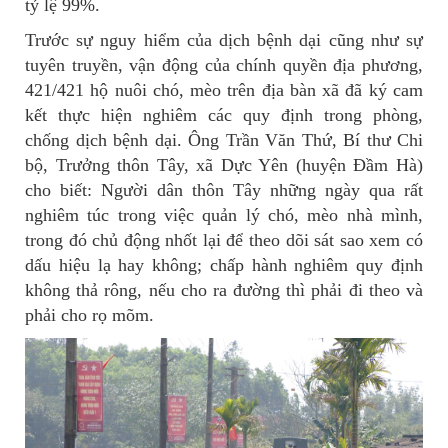
tỷ lệ 99%.
Trước sự nguy hiểm của dịch bệnh dại cũng như sự
tuyên truyền, vận động của chính quyền địa phương,
421/421 hộ nuôi chó, mèo trên địa bàn xã đã ký cam
kết thực hiện nghiêm các quy định trong phòng,
chống dịch bệnh dại. Ông Trần Văn Thứ, Bí thư Chi
bộ, Trưởng thôn Tây, xã Dực Yên (huyện Đầm Hà)
cho biết: Người dân thôn Tây những ngày qua rất
nghiêm túc trong việc quản lý chó, mèo nhà mình,
trong đó chủ động nhốt lại để theo dõi sát sao xem có
dấu hiệu lạ hay không; chấp hành nghiêm quy định
không thả rông, nếu cho ra đường thì phải đi theo và
phải cho rọ mõm.