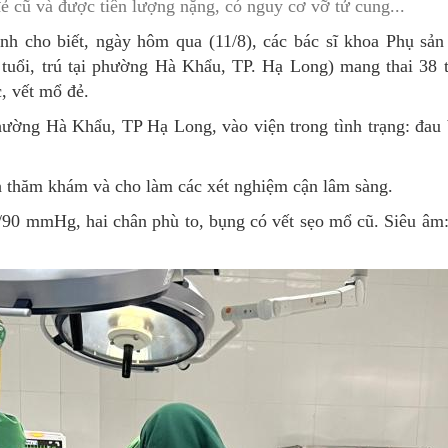
 đẻ cũ và được tiên lượng nặng, có nguy cơ vỡ tử cung...
MÁY
vụ Y
Bảo hiểm Y tế
Hiên mô, tạng
h cho biết, ngày hôm qua (11/8), các bác sĩ khoa Phụ sản
tuổi, trú tại phường Hà Khẩu, TP. Hạ Long) mang thai 38 t
 NINH
vụ Dược
Phòng chống tệ nạn xã hội
, vết mổ đẻ.
 Y TẾ
 tài chính
An toàn vệ sinh thực phẩm
phường Hà Khẩu, TP Hạ Long, vào viện trong tình trạng: đau 
n số và Phát triển
Khám chữa bệnh
nh thăm khám và cho làm các xét nghiệm cận lâm sàng.
o trợ xã hội và Trẻ em
Dược và Mỹ phẩm
/90 mmHg, hai chân phù to, bụng có vết sẹo mổ cũ. Siêu âm
 đơn vị trực thuộc
Phòng bệnh
Tài chính kế toán
Trang thiết bị y tế
Tổ chức cán bộ
Giám định
Nghiên cứu KH & CNTT