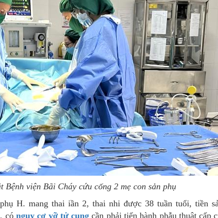
ật Bệnh viện Bãi Cháy cứu cống 2 mẹ con sản phụ
hụ H. mang thai iần 2, thai nhi được 38 tuần tuổi, tiền sản
g, có
nguy cơ vỡ tử cung
cần phải tiến hành phẫu thuật cấp 