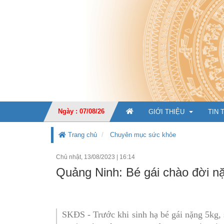
Ngày : 07/08/26
GIỚI THIỆU
TIN 
Trang chủ
Chuyên mục sức khỏe
Chủ nhật, 13/08/2023
|
16:14
GIỚI THIỆU CHUNG
Quảng Ninh: Bé gái chào đời n
CHỨC NĂNG, NHIỆM V
TỔ CHỨC BỘ MÁY
Ban Giá
SKĐS - Trước khi sinh hạ bé gái nặng 5kg, 
KẾ HOẠCH PHÁT TRIỂ
Văn phò