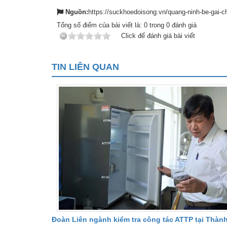
Nguồn:
https://suckhoedoisong.vn/quang-ninh-be-gai-
Tổng số điểm của bài viết là:
0
trong
0
đánh giá
Click để đánh giá bài viết
TIN LIÊN QUAN
Đoàn Liên ngành kiểm tra công tác ATTP tại Thàn