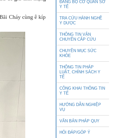
ĐẢNG BỘ CƠ QUAN SỞ
Y TẾ
Bãi Cháy cùng ê kíp
TRA CỨU HÀNH NGHỀ
Y DƯỢC
THÔNG TIN VẬN
CHUYỂN CẤP CỨU
CHUYÊN MỤC SỨC
KHỎE
THÔNG TIN PHÁP
LUẬT, CHÍNH SÁCH Y
TẾ
CÔNG KHAI THÔNG TIN
Y TẾ
HƯỚNG DẪN NGHIỆP
VỤ
VĂN BẢN PHÁP QUY
HỎI ĐÁP/GÓP Ý