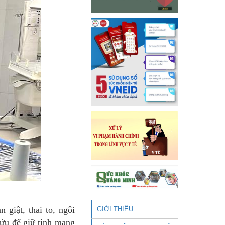
 giật, thai to, ngôi
GIỚI THIỆU
cứu để giữ tính mạng