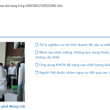
chao-doi-nang-5-kg-169230812193521992.htm
Xử lý nghiêm cơ sở kinh doanh để xảy ra mấ
Bệnh tay chân miệng: Không lạm dụng thuốc,
không cần thiết
Ứng dụng KHCN để nâng cao chất lượng kh
Người Việt thuộc nhóm nguy cơ đột quỵ cao n
h phố Móng Cái