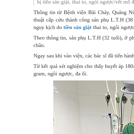
bị tiền sản giật, thai to, ngôi ngược/vết mổ
SƠ ĐỒ TỔ CHỨC BỘ 
Nghiệp 
Thông tin từ Bệnh viện Bãi Cháy, Quảng Nin
thuật cấp cứu thành công sản phụ L.T.H (38 
LỊCH SỬ Y TẾ QUẢNG
Nghiệp 
nguy kịch do
tiền sản giật
thai to, ngôi ngược
QUY CHẾ LÀM VIỆC SỞ
Kế hoạch
Theo thông tin, sản phụ L.T.H (32 tuổi), ở 
Phòng Dâ
chân.
Ngay sau khi vào viện, các bác sĩ đã tiến hà
Phòng Bả
Từ kết quả xét nghiệm cho thấy huyết áp 180
Cơ quan,
gram, ngôi ngược, đa ối.