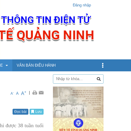
Đăng nhập
ỎE
VĂN BẢN ĐIỀU HÀNH
dịch
+
|
A
-
A
A
xin
Đọc bài
Lưu
ừ 5 - dưới 12 tuổi
hi được 38 tuần tuổi