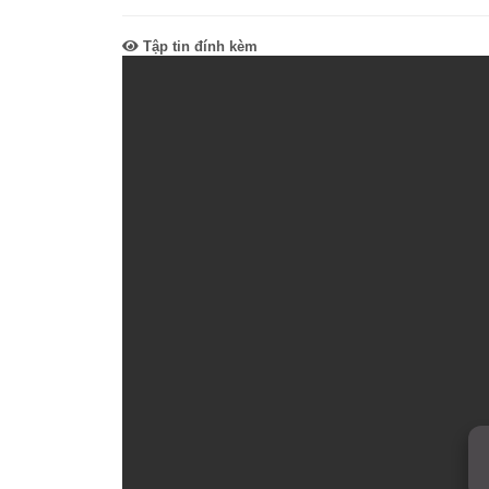
SƠ ĐỒ TỔ CHỨC BỘ 
Nghiệp 
Tập tin đính kèm
LỊCH SỬ Y TẾ QUẢNG
Nghiệp 
QUY CHẾ LÀM VIỆC SỞ
Kế hoạch
Phòng Dâ
Phòng Bả
Cơ quan,