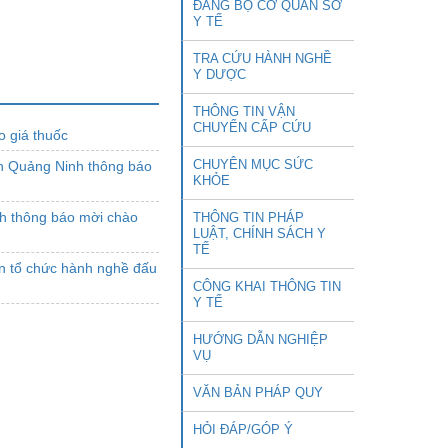
ĐẢNG BỘ CƠ QUAN SỞ
Y TẾ
TRA CỨU HÀNH NGHỀ
Y DƯỢC
THÔNG TIN VẬN
CHUYỂN CẤP CỨU
 giá thuốc
CHUYÊN MỤC SỨC
nh Quảng Ninh thông báo
KHỎE
nh thông báo mời chào
THÔNG TIN PHÁP
LUẬT, CHÍNH SÁCH Y
TẾ
n tổ chức hành nghề đấu
CÔNG KHAI THÔNG TIN
Y TẾ
HƯỚNG DẪN NGHIỆP
VỤ
VĂN BẢN PHÁP QUY
HỎI ĐÁP/GÓP Ý