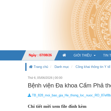
Ngày : 07/08/26
GIỚI THIỆU
TIN 
Trang chủ
Danh mục
Công khai thông tin Y tế
Thứ 6, 05/06/2026
|
00:00
GIỚI THIỆU CHUNG
Bệnh viện Đa khoa Cẩm Phả th
CHỨC NĂNG, NHIỆM V
TB_828_moi_bao_gia_He_thong_loc_nuoc_RO_87ef8b
TỔ CHỨC BỘ MÁY
Ban Giá
Chi tiết mời xem file đính kèm
KẾ HOẠCH PHÁT TRIỂ
Văn phò