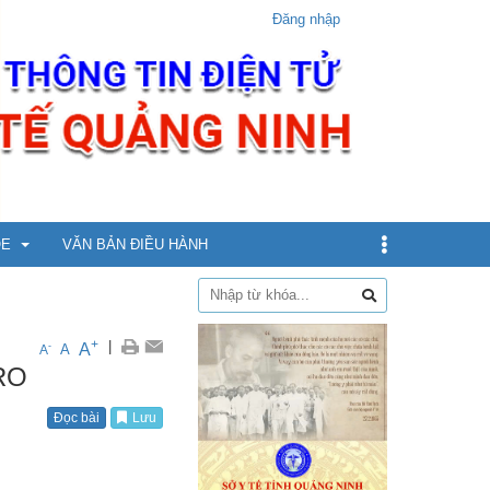
Đăng nhập
ỎE
VĂN BẢN ĐIỀU HÀNH
dịch
+
|
A
-
A
A
 RO
xin
Đọc bài
Lưu
ừ 5 - dưới 12 tuổi