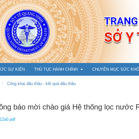
TỨC SỰ KIỆN
THỦ TỤC HÀNH CHÍNH
CHUYÊN MỤC SỨC KH
Công khai đấu thầu - kết quả đấu thầu
Y Dược cổ truyền
Cẩm nang phòng chống 
ông báo mời chào giá Hệ thống lọc nước
Ụ
Dân số, Bà mẹ - Trẻ em
An toàn tiêm chủng vắc 
12a0.pdf
m đốc
Bảo trợ xã hội
Hướng dẫn tiêm cho trẻ t
N
ng
Tổ chức cán bộ, Thi đua khen thưởng
Chuyện cùng bác sỹ