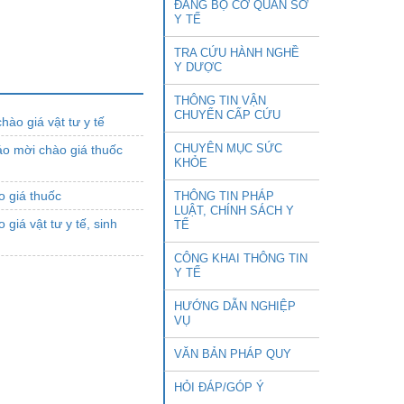
ĐẢNG BỘ CƠ QUAN SỞ
Y TẾ
TRA CỨU HÀNH NGHỀ
Y DƯỢC
THÔNG TIN VẬN
CHUYỂN CẤP CỨU
ào giá vật tư y tế
CHUYÊN MỤC SỨC
o mời chào giá thuốc
KHỎE
 giá thuốc
THÔNG TIN PHÁP
LUẬT, CHÍNH SÁCH Y
iá vật tư y tế, sinh
TẾ
CÔNG KHAI THÔNG TIN
Y TẾ
HƯỚNG DẪN NGHIỆP
VỤ
VĂN BẢN PHÁP QUY
HỎI ĐÁP/GÓP Ý