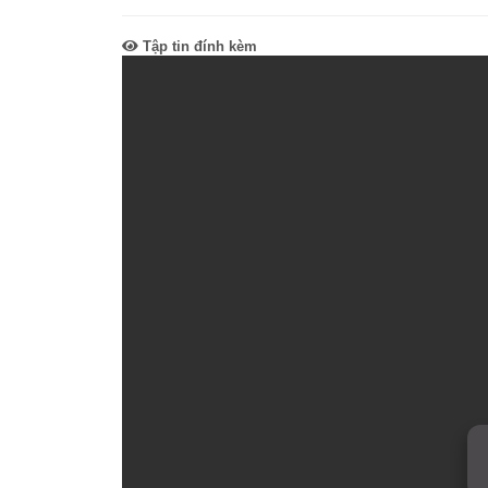
SƠ ĐỒ TỔ CHỨC BỘ 
Nghiệp 
Tập tin đính kèm
LỊCH SỬ Y TẾ QUẢNG
Nghiệp 
QUY CHẾ LÀM VIỆC SỞ
Kế hoạch
Phòng Dâ
Phòng Bả
Cơ quan,