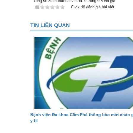
Tổng số điểm của bài viết là:
0
trong
0
đánh giá
Click để đánh giá bài viết
TIN LIÊN QUAN
Bệnh viện Đa khoa Cẩm Phả thông báo mời chào giá
y tế