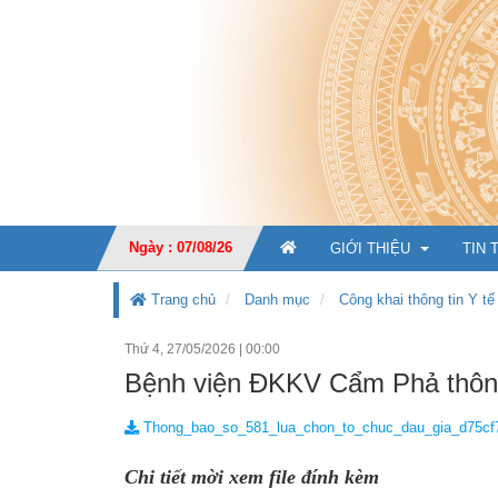
Ngày : 07/08/26
GIỚI THIỆU
TIN 
Trang chủ
Danh mục
Công khai thông tin Y tế
Thứ 4, 27/05/2026
|
00:00
GIỚI THIỆU CHUNG
Bệnh viện ĐKKV Cẩm Phả thông 
CHỨC NĂNG, NHIỆM V
Thong_bao_so_581_lua_chon_to_chuc_dau_gia_d75cf
TỔ CHỨC BỘ MÁY
Ban Giá
Chi tiết mời xem file đính kèm
KẾ HOẠCH PHÁT TRIỂ
Văn phò