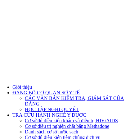
Giới thiệu
ĐẢNG BỘ CƠ QUAN SỞ Y TẾ
CÁC VĂN BẢN KIỂM TRA, GIÁM SÁT CỦA
ĐẢNG
HỌC TẬP NGHỊ QUYẾT
TRA CỨU HÀNH NGHỀ Y DƯỢC
Cơ sở đủ điều kiện khám và điều trị HIV/AIDS
Cơ sở điều trị nghiện chất bằng Methadone
Danh sách cơ sở nước sạch
Cơ sở đủ điều kiện tiêm chủng dịch vụ