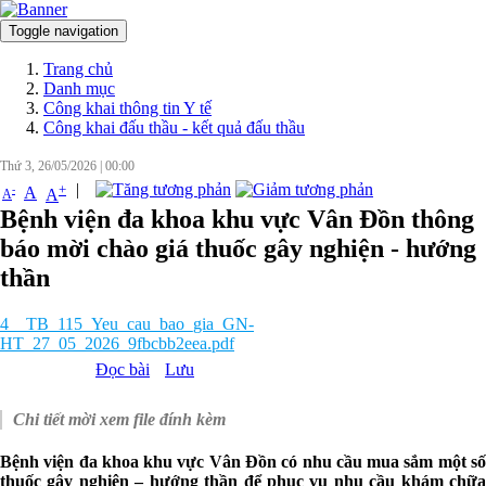
Toggle navigation
Đăng nhập
Trang chủ
Danh mục
Công khai thông tin Y tế
Công khai đấu thầu - kết quả đấu thầu
Thứ 3, 26/05/2026
|
00:00
|
+
-
A
A
A
Bệnh viện đa khoa khu vực Vân Đồn thông
báo mời chào giá thuốc gây nghiện - hướng
thần
4__TB_115_Yeu_cau_bao_gia_GN-
HT_27_05_2026_9fbcbb2eea.pdf
Đọc bài
Lưu
Chi tiết mời xem file đính kèm
Bệnh viện đa khoa khu vực Vân Đồn có nhu cầu mua sắm một số
thuốc gây nghiện – hướng thần để phục vụ nhu cầu khám chữa