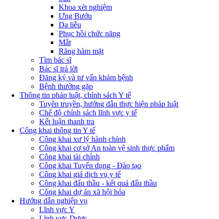
Khoa xét nghiệm
Ưng Bướu
Da liễu
Phục hồi chức năng
Mắt
Răng hàm mặt
Tìm bác sĩ
Bác sĩ trả lời
Đăng ký và tư vấn khám bệnh
Bệnh thường gặp
Thông tin pháp luật, chính sách Y tế
Tuyên truyền, hướng dẫn thực hiện pháp luật
Chế độ chính sách lĩnh vực y tế
Kết luận thanh tra
Công khai thông tin Y tế
Công khai xư lý hành chính
Công khai cơ sở An toàn vệ sinh thực phẩm
Công khai tài chính
Công khai Tuyển dụng - Đào tạo
Công khai giá dịch vụ y tế
Công khai đấu thầu - kết quả đấu thầu
Công khai dự án xã hội hóa
Hướng dẫn nghiệp vụ
Lĩnh vực Y
Lĩnh vực Dược