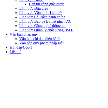
Ban tin cảnh giác dược
Lĩnh vực Đấu thầu
Lĩnh vực Văn thư - Lưu trữ
Lĩnh vực Cải cách hành chính
Lĩnh vực Bảo vệ Bí mật nhà nước
Lĩnh vực Công nghệ thông tin
Lĩnh vực Quản lý chất lượng (ISO)
Văn bản pháp quy
Văn bản chỉ đạo điều hành
Văn bản quy phạm pháp luật
Hỏi đáp/Góp ý
Liên hệ