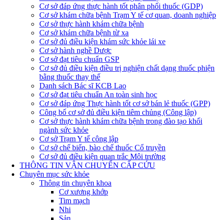
Cơ sở đáp ứng thực hành tốt phân phối thuốc (GDP)
Cơ sở khám chữa bệnh Trạm Y tế cơ quan, doanh nghiệp
Cơ sở thực hành khám chữa bệnh
Cơ sở khám chữa bệnh từ xa
Cơ sở đủ điều kiện khám sức khỏe lái xe
Cơ sở hành nghề Dược
Cơ sở đạt tiêu chuẩn GSP
Cơ sở đủ điều kiện điều trị nghiện chất dạng thuốc phiện
bằng thuốc thay thế
Danh sách Bác sĩ KCB Lao
Cơ sở đạt tiêu chuẩn An toàn sinh học
Cơ sở đáp ứng Thực hành tốt cơ sở bán lẻ thuốc (GPP)
Công bố cơ sở đủ điều kiện tiêm chủng (Công lập)
Cơ sở thực hành khám chữa bệnh trong đào tạo khối
ngành sức khỏe
Cơ sở Trạm Y tế công lập
Cơ sở chế biến, bào chế thuốc Cổ truyền
Cơ sở đủ điều kiện quan trắc Môi trường
THÔNG TIN VẬN CHUYỂN CẤP CỨU
Chuyên mục sức khỏe
Thông tin chuyên khoa
Cơ xương khớp
Tim mạch
Nhi
Sản