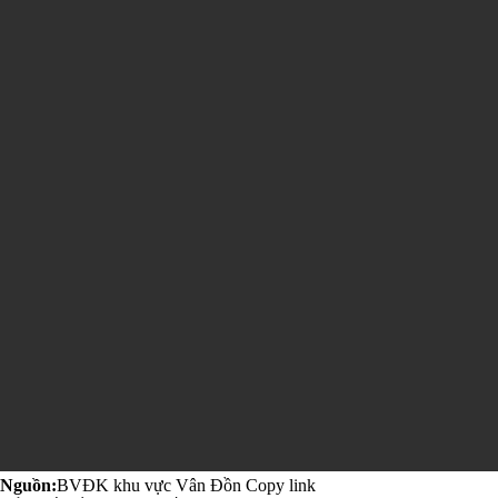
Nguồn:
BVĐK khu vực Vân Đồn
Copy link