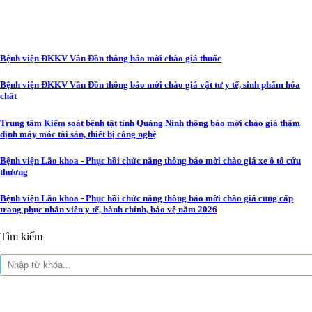
Bệnh viện ĐKKV Vân Đồn thông báo mời chào giá thuốc
Bệnh viện ĐKKV Vân Đồn thông báo mời chào giá vật tư y tế, sinh phẩm hóa
chất
Trung tâm Kiểm soát bệnh tật tỉnh Quảng Ninh thông báo mời chào giá thẩm
định máy móc tài sản, thiết bị công nghệ
Bệnh viện Lão khoa - Phục hồi chức năng thông báo mời chào giá xe ô tô cứu
thương
Bệnh viện Lão khoa - Phục hồi chức năng thông báo mời chào giá cung cấp
trang phục nhân viên y tế, hành chính, bảo vệ năm 2026
Tìm kiếm