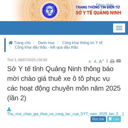
Đăng nhập
Toggl
navig
Trang chủ
Danh mục
Công khai thông tin Y tế
Công khai đấu thầu - kết quả đấu thầu
Thứ 3, 08/07/2025
|
00:00
+
|
A
-
A
A
Sở Y tế tỉnh Quảng Ninh thông báo
mời chào giá thuê xe ô tô phục vụ
các hoạt động chuyên môn năm 2025
(lần 2)
Thu_moi_chao_gia_thue_xe_cong_tac_cua_SYT_nam_2025_lan_2__1__
Đọc bài
Lưu