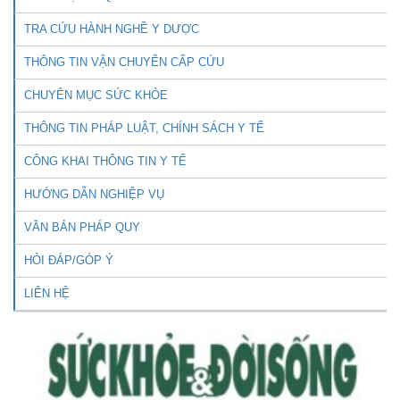
TRA CỨU HÀNH NGHỀ Y DƯỢC
THÔNG TIN VẬN CHUYỂN CẤP CỨU
CHUYÊN MỤC SỨC KHỎE
THÔNG TIN PHÁP LUẬT, CHÍNH SÁCH Y TẾ
CÔNG KHAI THÔNG TIN Y TẾ
HƯỚNG DẪN NGHIỆP VỤ
VĂN BẢN PHÁP QUY
HỎI ĐÁP/GÓP Ý
LIÊN HỆ